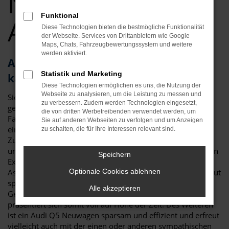
Neuwagen Top
Funktional
Angebote
Diese Technologien bieten die bestmögliche Funktionalität
der Webseite. Services von Drittanbietern wie Google
Maps, Chats, Fahrzeugbewertungssystem und weitere
werden aktiviert.
Audi Q5 – als Neuwagen für Landshut
Statistik und Marketing
kaum zu toppen
Diese Technologien ermöglichen es uns, die Nutzung der
Webseite zu analysieren, um die Leistung zu messen und
Sicher haben Sie schon viel über den Audi Q5 Neuwagen
zu verbessern. Zudem werden Technologien eingesetzt,
gelesen und festgestellt, dass es kaum ein geeigneteres
die von dritten Werbetreibenden verwendet werden, um
Fahrzeug für Landshut und Umgebung gibt. Da ist zum
Sie auf anderen Webseiten zu verfolgen und um Anzeigen
einen die überzeugende Optik, die klar und deutlich die
zu schalten, die für Ihre Interessen relevant sind.
Zugehörigkeit zur Modellfamilie von Audi erkennen lässt
und doch eigenständig ausfällt. Da sind aber auch die vielen
Speichern
Extras der aktuellen Modellgeneration und die
Assistenzsysteme. Für einen Audi Q5 Neuwagen in Landshut
Optionale Cookies ablehnen
sprich in erster Linie der Sicherheitsaspekt. Mit jeder
Alle akzeptieren
Generation hat das Fahrzeug neue Technik erhalten und
präsentiert sich somit voll auf Höhe der Zeit. Des Weiteren
ist ein Audi Q5 Neuwagen sparsam und effizient und erfreut
vielleicht auch mit der einen oder anderen sympathischen