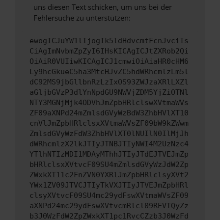
uns diesen Text schicken, um uns bei der
Fehlersuche zu unterstützen:
ewogICJuYW1lIjogIk5ldHdvcmtFcnJvciIs
CiAgImNvbmZpZyI6IHsKICAgICJtZXRob2Qi
OiAiR0VUIiwKICAgICJ1cmwiOiAiaHR0cHM6
Ly9hcGkueC5ha3MtcHJvZC5hdWRhcmlzLm5l
dC92MS9jbGllbnRzLzIxOS93ZWJzaXRlLXZl
aGljbGVzP3dlYnNpdGU9NWVjZDM5YjZiOTNl
NTY3MGNjMjk4ODVhJmZpbHRlclswXVtmaWVs
ZF09aXNPd24mZmlsdGVyWzBdW3ZhbHVlXT10
cnVlJmZpbHRlclsxXVtmaWVsZF09bW9kZWwm
ZmlsdGVyWzFdW3ZhbHVlXT0lNUIlN0IlMjJh
dWRhcmlzX2lkJTIyJTNBJTIyNWI4M2UzNzc4
YTlhNTIzMDI1MDAyMThhJTIyJTdEJTVEJmZp
bHRlclsxXVtvcF09SU4mZmlsdGVyWzJdW2Zp
ZWxkXT11c2FnZVN0YXRlJmZpbHRlclsyXVt2
YWx1ZV09JTVCJTIyTkVXJTIyJTVEJmZpbHRl
clsyXVtvcF09SU4mc29ydFswXVtmaWVsZF09
aXNPd24mc29ydFswXVtvcmRlcl09REVTQyZz
b3J0WzFdW2ZpZWxkXT1pc1RvcCZzb3J0WzFd