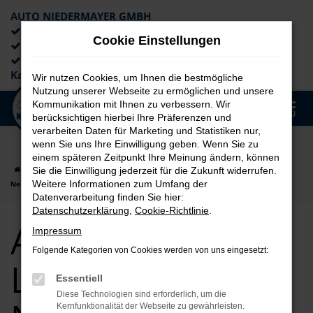
AUTO NIEDERMAYER GMBH
Preiswerte Angebote
Cookie Einstellungen
×
Lieferung an die Haustür
Professionelle Beratung und
Kaufabwicklung
Wir nutzen Cookies, um Ihnen die bestmögliche
Nutzung unserer Webseite zu ermöglichen und unsere
0
Kommunikation mit Ihnen zu verbessern. Wir
Zum
MENÜ
berücksichtigen hierbei Ihre Präferenzen und
Hauptinhalt
verarbeiten Daten für Marketing und Statistiken nur,
springen
wenn Sie uns Ihre Einwilligung geben. Wenn Sie zu
einem späteren Zeitpunkt Ihre Meinung ändern, können
Startseite
Landshut
Audi
Audi Q5
Audi Q5 für Landshut
Sie die Einwilligung jederzeit für die Zukunft widerrufen.
Weitere Informationen zum Umfang der
Neuwagen Top Angebote
Datenverarbeitung finden Sie hier:
Datenschutzerklärung
,
Cookie-Richtlinie
.
Audi Q5 für
Impressum
Folgende Kategorien von Cookies werden von uns eingesetzt:
Landshut
Essentiell
Diese Technologien sind erforderlich, um die
Kernfunktionalität der Webseite zu gewährleisten.