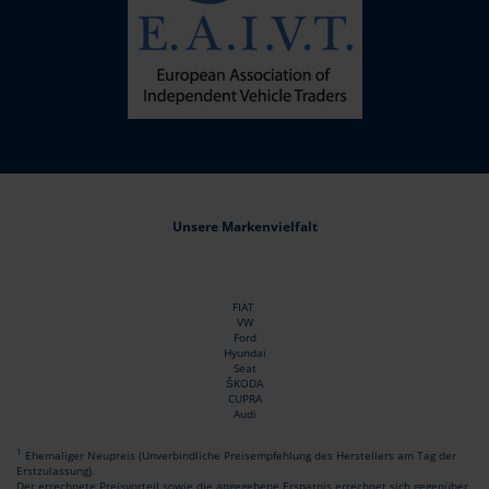
Unsere Markenvielfalt
FIAT
VW
Ford
Hyundai
Seat
ŠKODA
CUPRA
Audi
1
Ehemaliger Neupreis (Unverbindliche Preisempfehlung des Herstellers am Tag der
Erstzulassung).
Der errechnete Preisvorteil sowie die angegebene Ersparnis errechnet sich gegenüber