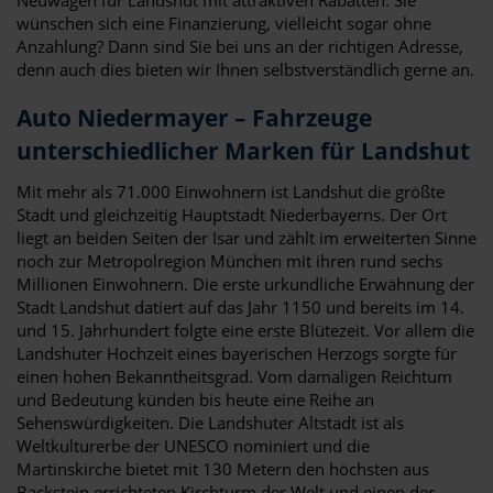
wünschen sich eine Finanzierung, vielleicht sogar ohne
Anzahlung? Dann sind Sie bei uns an der richtigen Adresse,
denn auch dies bieten wir Ihnen selbstverständlich gerne an.
Auto Niedermayer – Fahrzeuge
unterschiedlicher Marken für Landshut
Mit mehr als 71.000 Einwohnern ist Landshut die größte
Stadt und gleichzeitig Hauptstadt Niederbayerns. Der Ort
liegt an beiden Seiten der Isar und zählt im erweiterten Sinne
noch zur Metropolregion München mit ihren rund sechs
Millionen Einwohnern. Die erste urkundliche Erwähnung der
Stadt Landshut datiert auf das Jahr 1150 und bereits im 14.
und 15. Jahrhundert folgte eine erste Blütezeit. Vor allem die
Landshuter Hochzeit eines bayerischen Herzogs sorgte für
einen hohen Bekanntheitsgrad. Vom damaligen Reichtum
und Bedeutung künden bis heute eine Reihe an
Sehenswürdigkeiten. Die Landshuter Altstadt ist als
Weltkulturerbe der UNESCO nominiert und die
Martinskirche bietet mit 130 Metern den höchsten aus
Backstein errichteten Kirchturm der Welt und einen der