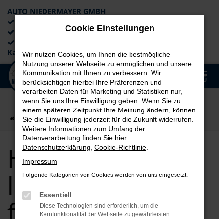
AUTO NIEDERMAYER GMBH
Preiswerte Angebote
Cookie Einstellungen
×
Lieferung an die Haustür
Professionelle Beratung und
Kaufabwicklung
Wir nutzen Cookies, um Ihnen die bestmögliche
Nutzung unserer Webseite zu ermöglichen und unsere
0
Kommunikation mit Ihnen zu verbessern. Wir
Zum
MENÜ
berücksichtigen hierbei Ihre Präferenzen und
Hauptinhalt
verarbeiten Daten für Marketing und Statistiken nur,
springen
wenn Sie uns Ihre Einwilligung geben. Wenn Sie zu
einem späteren Zeitpunkt Ihre Meinung ändern, können
Startseite
auto
Hyundai kaufen, leasen, finanzieren
Sie die Einwilligung jederzeit für die Zukunft widerrufen.
Weitere Informationen zum Umfang der
Datenverarbeitung finden Sie hier:
Hyundai kaufen,
Datenschutzerklärung
,
Cookie-Richtlinie
.
Impressum
leasen,
Folgende Kategorien von Cookies werden von uns eingesetzt:
Essentiell
finanzieren
Diese Technologien sind erforderlich, um die
Kernfunktionalität der Webseite zu gewährleisten.