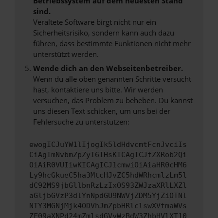
Betriebssystem auf dem neuesten Stand
sind.
Veraltete Software birgt nicht nur ein
Sicherheitsrisiko, sondern kann auch dazu
führen, dass bestimmte Funktionen nicht mehr
unterstützt werden.
Wende dich an den Webseitenbetreiber.
Wenn du alle oben genannten Schritte versucht
hast, kontaktiere uns bitte. Wir werden
versuchen, das Problem zu beheben. Du kannst
uns diesen Text schicken, um uns bei der
Fehlersuche zu unterstützen:
ewogICJuYW1lIjogIk5ldHdvcmtFcnJvciIs
CiAgImNvbmZpZyI6IHsKICAgICJtZXRob2Qi
OiAiR0VUIiwKICAgICJ1cmwiOiAiaHR0cHM6
Ly9hcGkueC5ha3MtcHJvZC5hdWRhcmlzLm5l
dC92MS9jbGllbnRzLzIxOS93ZWJzaXRlLXZl
aGljbGVzP3dlYnNpdGU9NWVjZDM5YjZiOTNl
NTY3MGNjMjk4ODVhJmZpbHRlclswXVtmaWVs
ZF09aXNPd24mZmlsdGVyWzBdW3ZhbHVlXT10