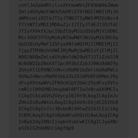
cnVlJmZpbHRlclsxXVtmaWVsZF09bW9kZWwm
ZmlsdGVyWzFdW3ZhbHVlXT0lNUIlN0IlMjJh
dWRhcmlzX2lkJTIyJTNBJTIyNWI4M2UzNzc4
YTlhNTIzMDI1MDAxZjc1JTIyJTdEJTJDJTdC
JTIyYXVkYXJpc19pZCUyMiUzQSUyMjViODNl
Mzc3OGE5YTUyMzAyNTAwMWY3NiUyMiU3RCUy
QyU3QiUyMmF1ZGFyaXNfaWQlMjIlM0ElMjI1
YjgzZTM3NzhhOWE1MjMwMjUwMDIzYjElMjIl
N0QlNUQmZmlsdGVyWzFdW29wXT1JTiZzb3J0
WzBdW2ZpZWxkXT1pc093biZzb3J0WzBdW29y
ZGVyXT1ERVNDJnNvcnRbMV1bZmllbGRdPWlz
VG9wJnNvcnRbMV1bb3JkZXJdPURFU0Mmc29y
dFsyXVtmaWVsZF09cHJpY2Umc29ydFsyXVtv
cmRlcl09QVNDJmxpbWl0PTIwJnNraXA9MCIs
CiAgICAiaGVhZGVycyI6IHt9LAogICAgImJv
ZHkiOiBudWxsLAogICAgImV4cGVjdCI6IHsK
ICAgICAgInJlc3BvbnNlVHlwZSI6ICIiCiAg
ICB9LAogICAgInRpbWVvdXQiOiAwLAogICAg
InByb2dyZXNzIjogbnVsbCwKICAgICJyaXNr
eSI6IGZhbHNlCiAgfQp9