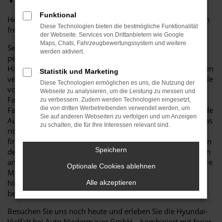
Funktional
Herzlich willkommen bei Auto Niedermayer GmbH – Ihrem
Diese Technologien bieten die bestmögliche Funktionalität
freien Mehrmarken-Autohaus in der Nähe!
der Webseite. Services von Drittanbietern wie Google
Maps, Chats, Fahrzeugbewertungssystem und weitere
Seit über 40 Jahren stehen wir für Qualität, Vielfalt und
werden aktiviert.
persönliche Beratung rund ums Auto. Als unabhängiger
Händler bieten wir Ihnen eine große Auswahl an Fahrzeugen
Statistik und Marketing
verschiedener Marken – mit besonderem Fokus auf Modelle
Diese Technologien ermöglichen es uns, die Nutzung der
von Hyundai. Egal, ob Sie einen zuverlässigen
Webseite zu analysieren, um die Leistung zu messen und
Familienwagen, ein sportliches Modell oder ein luxuriöses
zu verbessern. Zudem werden Technologien eingesetzt,
die von dritten Werbetreibenden verwendet werden, um
Fahrzeug suchen: Bei uns finden Sie garantiert das passende
Sie auf anderen Webseiten zu verfolgen und um Anzeigen
Auto. Unsere erfahrenen Berater unterstützen Sie dabei, das
zu schalten, die für Ihre Interessen relevant sind.
richtige Fahrzeug für Ihre individuellen Bedürfnisse zu
finden – kompetent, ehrlich und markenunabhängig. Neben
Speichern
dem Verkauf bieten wir auch umfassende Serviceleistungen
an – für Fahrzeuge von Hyundai ebenso wie für viele andere
Optionale Cookies ablehnen
Marken. Von Wartung und Reparaturen über Zubehör bis
hin zu individuellen Upgrades: Bei uns ist Ihr Fahrzeug in
Alle akzeptieren
besten Händen.
Besuchen Sie uns noch heute und erleben Sie die Hyundai-
Vielfalt bei Auto Niedermayer GmbH – kombiniert mit freier