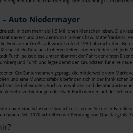
n Angebot für eine Finanzierung. Eine Anzahlung ist in den meist
h – Auto Niedermayer
reieck, in dem mehr als 1,5 Millionen Menschen leben. Die kreisf
eistaat Bayern und dem Zentrum Frankens bzw. Mittelfrankens. Ve
ie Grenze zur Großstadt wurde zuletzt 1990 überschritten. Bemerk
ls-Kirche ist ein Bote aus früheren Zeiten, zudem finden sich je
Stadt Fürth, so ist diese untrennbar mit der Fahrt der ersten Ei
ürnberg und Fürth und legte damit den Grundstein für eine neue
hiedenen Großunternehmen geprägt, die mittlerweile vom Markt ve
lien und eine Munitionsfabrik befinden sich in der fränkischen St
larbranche beheimatet. Auch zu erwähnen sind die Standorte ei
Die Verkehrsverbindungen der Stadt Fürth werden auf der Schiene 
iedermayer eine Selbstverständlichkeit. Lernen Sie unser Famili
nen haben. Seit 1978 schreiben wir Beratung und Qualität groß.
ir?