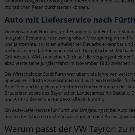
Gebrauchtwagen in Zahlung und unterbreiten Ihnen zusätzlich ei
monatlichen Raten durchstarten können.
Auto mit Lieferservice nach Fürt
Gemeinsam mit Nürnberg und Erlangen bildet Fürth ein Städted
integraler Bestandteil der zweitgrößten Metropolregion im Fr
und Jahrzehnte, so ist ein erheblicher Zuwachs erkennbar und d
mehr als einem Jahrtausend existiert. Die gotische St. Michae
Gründerzeit. Wirft man einen Blick auf die Vergangenheit der 
absolvierte seine Jungfernfahrt im November 1835 zwischen N
Die Wirtschaft der Stadt Fürth war über viele Jahre von versc
Spielwarenindustrie zu erwähnen und auch ein Hersteller für Fo
Branchen und ist gleich mit mehreren Unternehmen in der So
Brauereien sowie des Bayerischen Landesamtes für Statistik. 
und A73 zu denen die Bundesstraße B8 kommt.
Ein Auto-Lieferservice für Fürth und Umgebung ist bei Auto N
den letzten Jahren so viele Auszeichnungen und Preise gewon
Warum passt der VW Tayron zu m