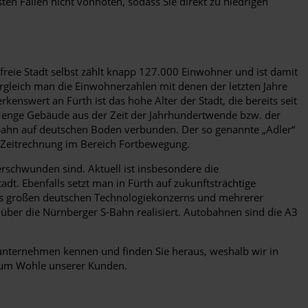
en Fällen nicht vonnöten, sodass Sie direkt zu niedrigen
reie Stadt selbst zählt knapp 127.000 Einwohner und ist damit
rgleich man die Einwohnerzahlen mit denen der letzten Jahre
enswert an Fürth ist das hohe Alter der Stadt, die bereits seit
de Menge Gebäude aus der Zeit der Jahrhundertwende bzw. der
senbahn auf deutschen Boden verbunden. Der so genannte „Adler“
 Zeitrechnung im Bereich Fortbewegung.
rschwunden sind. Aktuell ist insbesondere die
adt. Ebenfalls setzt man in Fürth auf zukunftsträchtige
nes großen deutschen Technologiekonzerns und mehrerer
über die Nürnberger S-Bahn realisiert. Autobahnen sind die A3
enunternehmen kennen und finden Sie heraus, weshalb wir in
 Zum Wohle unserer Kunden.