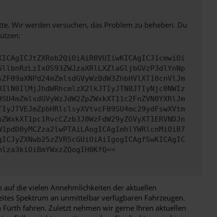
bitte. Wir werden versuchen, das Problem zu beheben. Du
ützen:
KICAgICJtZXRob2QiOiAiR0VUIiwKICAgICJ1cmwiOi
GllbnRzLzIxOS93ZWJzaXRlLXZlaGljbGVzP3dlYnNp
sZF09aXNPd24mZmlsdGVyWzBdW3ZhbHVlXT10cnVlJm
UIlN0IlMjJhdWRhcmlzX2lkJTIyJTNBJTIyNjc0NWIz
9SU4mZmlsdGVyWzJdW2ZpZWxkXT11c2FnZVN0YXRlJm
TIyJTVEJmZpbHRlclsyXVtvcF09SU4mc29ydFswXVtm
pZWxkXT1pc1RvcCZzb3J0WzFdW29yZGVyXT1ERVNDJn
W1pdD0yMCZza2lwPTAiLAogICAgImhlYWRlcnMiOiB7
gICJyZXNwb25zZVR5cGUiOiAiIgogICAgfSwKICAgIC
mlza3kiOiBmYWxzZQogIH0KfQ==
 auf die vielen Annehmlichkeiten der aktuellen
eites Spektrum an unmittelbar verfügbaren Fahrzeugen.
 Fürth fahren. Zuletzt nehmen wir gerne Ihren aktuellen