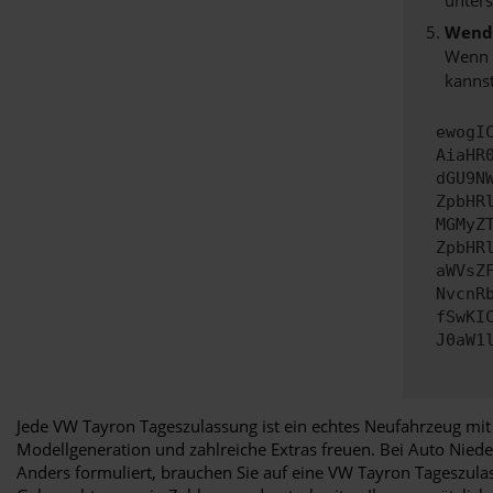
Wende
Wenn d
kannst
ewogI
AiaHR
dGU9N
ZpbHR
MGMyZ
ZpbHR
aWVsZ
NvcnR
fSwKI
J0aW1
Jede VW Tayron Tageszulassung ist ein echtes Neufahrzeug mit 
Modellgeneration und zahlreiche Extras freuen. Bei Auto Nie
Anders formuliert, brauchen Sie auf eine VW Tayron Tageszulas