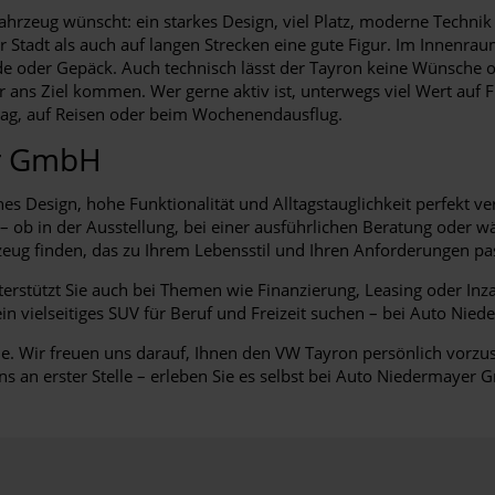
rzeug wünscht: ein starkes Design, viel Platz, moderne Technik 
Stadt als auch auf langen Strecken eine gute Figur. Im Innenrau
de oder Gepäck. Auch technisch lässt der Tayron keine Wünsche o
ans Ziel kommen. Wer gerne aktiv ist, unterwegs viel Wert auf Flex
ltag, auf Reisen oder beim Wochenendausflug.
er GmbH
 Design, hohe Funktionalität und Alltagstauglichkeit perfekt ve
 ob in der Ausstellung, bei einer ausführlichen Beratung oder w
eug finden, das zu Ihrem Lebensstil und Ihren Anforderungen pas
erstützt Sie auch bei Themen wie Finanzierung, Leasing oder Inz
in vielseitiges SUV für Beruf und Freizeit suchen – bei Auto Ni
ine. Wir freuen uns darauf, Ihnen den VW Tayron persönlich vor
ns an erster Stelle – erleben Sie es selbst bei Auto Niedermayer