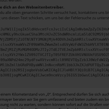
 dich an den Webseitenbetreiber.
u alle oben genannten Schritte versucht hast, kontaktiere uns 
 uns diesen Text schicken, um uns bei der Fehlersuche zu unterst
CJuYW1lIjogIk5ldHdvcmtFcnJvciIsCiAgImNvbmZpZyI6IHs
0cHM6Ly9hcGkueC5ha3MtcHJvZC5hdWRhcmlzLm5ldC92MS9jb
WVjZDM5YjZiOTNlNTY3MGNjMjk4ODVhJmZpbHRlclswXVtmaWV
lclsxXVtmaWVsZF09bW9kZWwmZmlsdGVyWzFdW3ZhbHVlXT0lN
TBmZjM1ZjMzMGM4ODMzJTIyJTdEJTVEJmZpbHRlclsxXVtvcF0
lclsyXVt2YWx1ZV09JTVCJTIyT05FREFZUkVHSVNUUkFUSU9OJ
F09aXNPd24mc29ydFswXVtvcmRlcl09REVTQyZzb3J0WzFdW2Z
bMl1bZmllbGRdPXByaWNlJnNvcnRbMl1bb3JkZXJdPUFTQyZsa
CAgICJib2R5IjogbnVsbCwKICAgICJleHBlY3QiOiB7CiAgICA
lb3V0IjogMCwKICAgICJwcm9ncmVzcyI6IG51bGwsCiAgICAic
einem Kilometerstand von „0“. Entsprechend dürfen Sie sich auch
dermayer beraten wir Sie gern umfassend und bieten zudem ein br
sung nicht zu warten, sondern können sofort auf die Straßen von