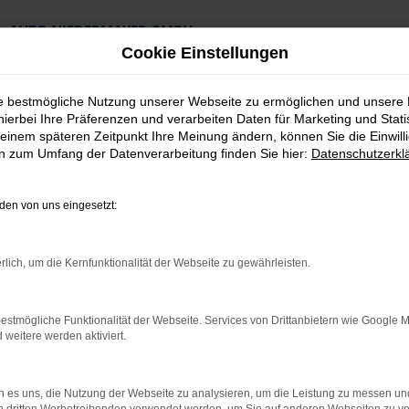
AUTO NIEDERMAYER GMBH
Preiswerte Angebote
Cookie Einstellungen
×
Lieferung an die Haustür
Professionelle Beratung und Kaufabwicklung
ie bestmögliche Nutzung unserer Webseite zu ermöglichen und unsere
hierbei Ihre Präferenzen und verarbeiten Daten für Marketing und Stati
einem späteren Zeitpunkt Ihre Meinung ändern, können Sie die Einwillig
en zum Umfang der Datenverarbeitung finden Sie hier:
Datenschutzerkl
en von uns eingesetzt:
ng Top Angebote
rlich, um die Kernfunktionalität der Webseite zu gewährleisten.
th Tageszulassung
estmögliche Funktionalität der Webseite. Services von Drittanbietern wie Google 
eitere werden aktiviert.
levere Alternative für Fürth
 ist eine clevere Möglichkeit, um gleichzeitig einen Neuwagen zu
 es uns, die Nutzung der Webseite zu analysieren, um die Leistung zu messen u
 Tricks, der in der Automobilbranche gerne praktiziert wird: ei