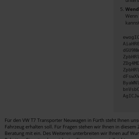
Wende
Wenn d
kannst
ewogI
AiaHR
dGU9N
ZpbHR
ZDg4M
ZpbHR
dFswX
ByaWN
bnVsb
AgICJ
Für den VW T7 Transporter Neuwagen in Fürth steht Ihnen uns
Fahrzeug erhalten soll. Für Fragen stehen wir Ihnen in diesem
Beratung mit ein. Des Weiteren unterbreiten wir Ihnen auf Wu