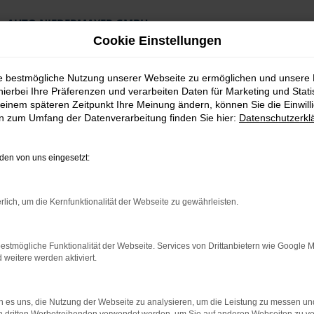
AUTO NIEDERMAYER GMBH
Preiswerte Angebote
Cookie Einstellungen
×
Lieferung an die Haustür
Professionelle Beratung und Kaufabwicklung
ie bestmögliche Nutzung unserer Webseite zu ermöglichen und unsere
hierbei Ihre Präferenzen und verarbeiten Daten für Marketing und Stati
einem späteren Zeitpunkt Ihre Meinung ändern, können Sie die Einwillig
en zum Umfang der Datenverarbeitung finden Sie hier:
Datenschutzerkl
en von uns eingesetzt:
th Neuwagen Top Angebote
rlich, um die Kernfunktionalität der Webseite zu gewährleisten.
r für Fürth Neuwag
estmögliche Funktionalität der Webseite. Services von Drittanbietern wie Google 
eitere werden aktiviert.
n für Fürth kaum zu toppen
gen gelesen und festgestellt, dass es kaum ein geeigneteres Fah
 es uns, die Nutzung der Webseite zu analysieren, um die Leistung zu messen u
r Modellfamilie von VW erkennen lässt und doch eigenständig ausfä