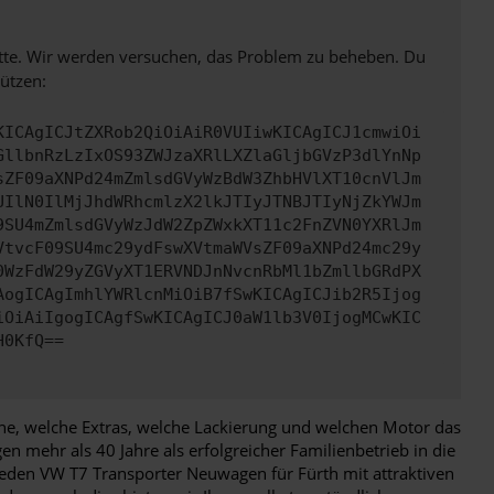
bitte. Wir werden versuchen, das Problem zu beheben. Du
ützen:
KICAgICJtZXRob2QiOiAiR0VUIiwKICAgICJ1cmwiOi
GllbnRzLzIxOS93ZWJzaXRlLXZlaGljbGVzP3dlYnNp
sZF09aXNPd24mZmlsdGVyWzBdW3ZhbHVlXT10cnVlJm
UIlN0IlMjJhdWRhcmlzX2lkJTIyJTNBJTIyNjZkYWJm
9SU4mZmlsdGVyWzJdW2ZpZWxkXT11c2FnZVN0YXRlJm
VtvcF09SU4mc29ydFswXVtmaWVsZF09aXNPd24mc29y
0WzFdW29yZGVyXT1ERVNDJnNvcnRbMl1bZmllbGRdPX
AogICAgImhlYWRlcnMiOiB7fSwKICAgICJib2R5Ijog
iOiAiIgogICAgfSwKICAgICJ0aW1lb3V0IjogMCwKIC
H0KfQ==
ne, welche Extras, welche Lackierung und welchen Motor das
 mehr als 40 Jahre als erfolgreicher Familienbetrieb in die
jeden VW T7 Transporter Neuwagen für Fürth mit attraktiven