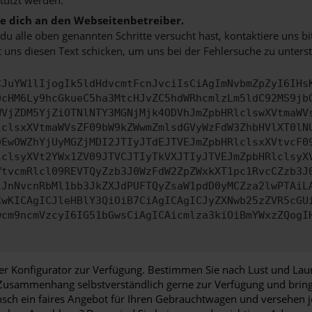
 dich an den Webseitenbetreiber.
u alle oben genannten Schritte versucht hast, kontaktiere uns 
 uns diesen Text schicken, um uns bei der Fehlersuche zu unterst
CJuYW1lIjogIk5ldHdvcmtFcnJvciIsCiAgImNvbmZpZyI6IHs
0cHM6Ly9hcGkueC5ha3MtcHJvZC5hdWRhcmlzLm5ldC92MS9jb
WVjZDM5YjZiOTNlNTY3MGNjMjk4ODVhJmZpbHRlclswXVtmaWV
lclsxXVtmaWVsZF09bW9kZWwmZmlsdGVyWzFdW3ZhbHVlXT0lN
DEwOWZhYjUyMGZjMDI2JTIyJTdEJTVEJmZpbHRlclsxXVtvcF0
lclsyXVt2YWx1ZV09JTVCJTIyTkVXJTIyJTVEJmZpbHRlclsyX
VtvcmRlcl09REVTQyZzb3J0WzFdW2ZpZWxkXT1pc1RvcCZzb3J
lJnNvcnRbMl1bb3JkZXJdPUFTQyZsaW1pdD0yMCZza2lwPTAiL
CwKICAgICJleHBlY3QiOiB7CiAgICAgICJyZXNwb25zZVR5cGU
wcm9ncmVzcyI6IG51bGwsCiAgICAicmlza3kiOiBmYWxzZQogI
er Konfigurator zur Verfügung. Bestimmen Sie nach Lust und Lau
 Zusammenhang selbstverständlich gerne zur Verfügung und bringen
nsch ein faires Angebot für Ihren Gebrauchtwagen und versehen 