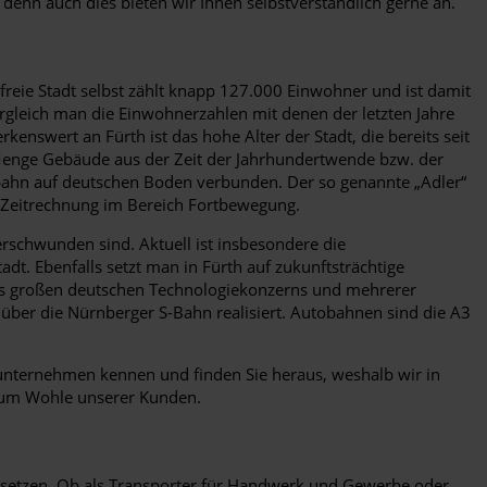
 denn auch dies bieten wir Ihnen selbstverständlich gerne an.
reie Stadt selbst zählt knapp 127.000 Einwohner und ist damit
rgleich man die Einwohnerzahlen mit denen der letzten Jahre
enswert an Fürth ist das hohe Alter der Stadt, die bereits seit
de Menge Gebäude aus der Zeit der Jahrhundertwende bzw. der
senbahn auf deutschen Boden verbunden. Der so genannte „Adler“
 Zeitrechnung im Bereich Fortbewegung.
rschwunden sind. Aktuell ist insbesondere die
adt. Ebenfalls setzt man in Fürth auf zukunftsträchtige
nes großen deutschen Technologiekonzerns und mehrerer
über die Nürnberger S-Bahn realisiert. Autobahnen sind die A3
enunternehmen kennen und finden Sie heraus, weshalb wir in
 Zum Wohle unserer Kunden.
hnik setzen. Ob als Transporter für Handwerk und Gewerbe oder