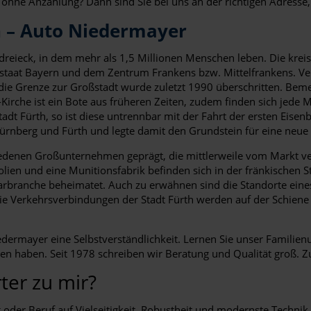
r ohne Anzahlung? Dann sind Sie bei uns an der richtigen Adresse,
h – Auto Niedermayer
reieck, in dem mehr als 1,5 Millionen Menschen leben. Die kreisf
eistaat Bayern und dem Zentrum Frankens bzw. Mittelfrankens. Ve
ie Grenze zur Großstadt wurde zuletzt 1990 überschritten. Bemerk
ls-Kirche ist ein Bote aus früheren Zeiten, zudem finden sich je
Stadt Fürth, so ist diese untrennbar mit der Fahrt der ersten Ei
ürnberg und Fürth und legte damit den Grundstein für eine neue
hiedenen Großunternehmen geprägt, die mittlerweile vom Markt ve
lien und eine Munitionsfabrik befinden sich in der fränkischen St
larbranche beheimatet. Auch zu erwähnen sind die Standorte ei
Die Verkehrsverbindungen der Stadt Fürth werden auf der Schiene 
iedermayer eine Selbstverständlichkeit. Lernen Sie unser Famili
nen haben. Seit 1978 schreiben wir Beratung und Qualität groß.
er zu mir?
lltag oder Beruf auf Vielseitigkeit, Robustheit und modernste Tec