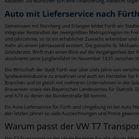
Rabatten. Sie wünschen sich eine Finanzierung, vielleicht soga
Auto mit Lieferservice nach Fürt
Gemeinsam mit Nürnberg und Erlangen bildet Fürth ein Städted
integraler Bestandteil der zweitgrößten Metropolregion im Fr
und Jahrzehnte, so ist ein erheblicher Zuwachs erkennbar und d
mehr als einem Jahrtausend existiert. Die gotische St. Michae
Gründerzeit. Wirft man einen Blick auf die Vergangenheit der 
absolvierte seine Jungfernfahrt im November 1835 zwischen N
Die Wirtschaft der Stadt Fürth war über viele Jahre von versc
Spielwarenindustrie zu erwähnen und auch ein Hersteller für Fo
Branchen und ist gleich mit mehreren Unternehmen in der So
Brauereien sowie des Bayerischen Landesamtes für Statistik. 
und A73 zu denen die Bundesstraße B8 kommt.
Ein Auto-Lieferservice für Fürth und Umgebung ist bei Auto N
den letzten Jahren so viele Auszeichnungen und Preise gewon
Warum passt der VW T7 Transport
Der T7 Transporter ist der ideale Begleiter für alle, die im A