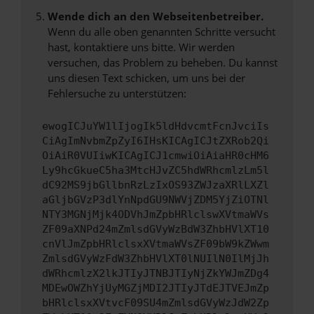
Wende dich an den Webseitenbetreiber.
Wenn du alle oben genannten Schritte versucht
hast, kontaktiere uns bitte. Wir werden
versuchen, das Problem zu beheben. Du kannst
uns diesen Text schicken, um uns bei der
Fehlersuche zu unterstützen:
ewogICJuYW1lIjogIk5ldHdvcmtFcnJvciIs
CiAgImNvbmZpZyI6IHsKICAgICJtZXRob2Qi
OiAiR0VUIiwKICAgICJ1cmwiOiAiaHR0cHM6
Ly9hcGkueC5ha3MtcHJvZC5hdWRhcmlzLm5l
dC92MS9jbGllbnRzLzIxOS93ZWJzaXRlLXZl
aGljbGVzP3dlYnNpdGU9NWVjZDM5YjZiOTNl
NTY3MGNjMjk4ODVhJmZpbHRlclswXVtmaWVs
ZF09aXNPd24mZmlsdGVyWzBdW3ZhbHVlXT10
cnVlJmZpbHRlclsxXVtmaWVsZF09bW9kZWwm
ZmlsdGVyWzFdW3ZhbHVlXT0lNUIlN0IlMjJh
dWRhcmlzX2lkJTIyJTNBJTIyNjZkYWJmZDg4
MDEwOWZhYjUyMGZjMDI2JTIyJTdEJTVEJmZp
bHRlclsxXVtvcF09SU4mZmlsdGVyWzJdW2Zp