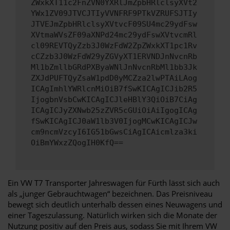
ZWxkXT11c2FnZVN0YXRlJmZpbHRlclsyXVt2
YWx1ZV09JTVCJTIyVVNFRF9PTkVZRUFSJTIy
JTVEJmZpbHRlclsyXVtvcF09SU4mc29ydFsw
XVtmaWVsZF09aXNPd24mc29ydFswXVtvcmRl
cl09REVTQyZzb3J0WzFdW2ZpZWxkXT1pc1Rv
cCZzb3J0WzFdW29yZGVyXT1ERVNDJnNvcnRb
Ml1bZmllbGRdPXByaWNlJnNvcnRbMl1bb3Jk
ZXJdPUFTQyZsaW1pdD0yMCZza2lwPTAiLAog
ICAgImhlYWRlcnMiOiB7fSwKICAgICJib2R5
IjogbnVsbCwKICAgICJleHBlY3QiOiB7CiAg
ICAgICJyZXNwb25zZVR5cGUiOiAiIgogICAg
fSwKICAgICJ0aW1lb3V0IjogMCwKICAgICJw
cm9ncmVzcyI6IG51bGwsCiAgICAicmlza3ki
OiBmYWxzZQogIH0KfQ==
Ein VW T7 Transporter Jahreswagen für Fürth lässt sich auch
als „junger Gebrauchtwagen“ bezeichnen. Das Preisniveau
bewegt sich deutlich unterhalb dessen eines Neuwagens und
einer Tageszulassung. Natürlich wirken sich die Monate der
Nutzung positiv auf den Preis aus, sodass Sie mit Ihrem VW