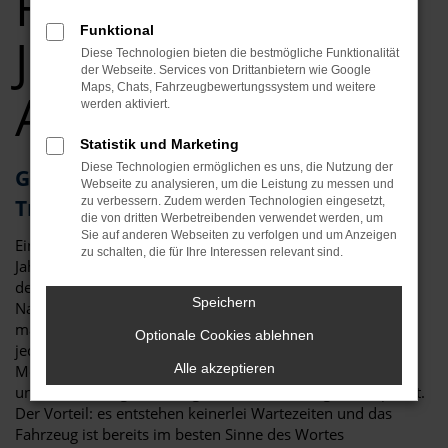
Fürth
Funktional
Jahreswagen Top
Diese Technologien bieten die bestmögliche Funktionalität
der Webseite. Services von Drittanbietern wie Google
Maps, Chats, Fahrzeugbewertungssystem und weitere
Angebote
werden aktiviert.
Statistik und Marketing
Diese Technologien ermöglichen es uns, die Nutzung der
Geld sparen in Fürth? Ihr VW T7
Webseite zu analysieren, um die Leistung zu messen und
Transporter Jahreswagen wartet
zu verbessern. Zudem werden Technologien eingesetzt,
die von dritten Werbetreibenden verwendet werden, um
Sie auf anderen Webseiten zu verfolgen und um Anzeigen
Ein Kompromiss? Wohl kaum, denn ein VW T7 Transporter
zu schalten, die für Ihre Interessen relevant sind.
Jahreswagen für Fürth vereint eher das Beste aus der Welt
der Neuwagen und der Gebrauchtfahrzeuge. Wie es der
Speichern
Name bereits sagt, darf der Termin der ersten Zulassung
maximal ein Jahr zurückliegen. Die Folge ist, dass nahezu
Optionale Cookies ablehnen
jeder VW T7 Transporter Jahreswagen der aktuellen
Alle akzeptieren
Modellgeneration entstammt und damit in puncto Extras
und Ausstattung voll und ganz einem Neuwagen entspricht.
Der Vorteil: es entstehen keinerlei Wartezeiten und das
Fahrzeug ist bereits im besten Sinne des Wortes