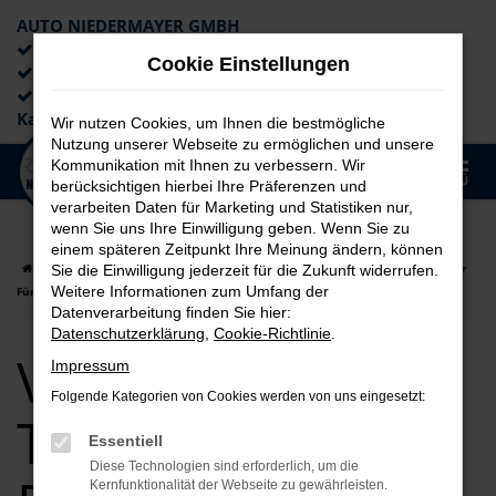
AUTO NIEDERMAYER GMBH
Preiswerte Angebote
Cookie Einstellungen
×
Lieferung an die Haustür
Professionelle Beratung und
Kaufabwicklung
Wir nutzen Cookies, um Ihnen die bestmögliche
Nutzung unserer Webseite zu ermöglichen und unsere
0
Kommunikation mit Ihnen zu verbessern. Wir
Zum
MENÜ
berücksichtigen hierbei Ihre Präferenzen und
Hauptinhalt
verarbeiten Daten für Marketing und Statistiken nur,
springen
wenn Sie uns Ihre Einwilligung geben. Wenn Sie zu
einem späteren Zeitpunkt Ihre Meinung ändern, können
Startseite
Fürth
VW
VW T7 Transporter
VW T7 Transporter für
Sie die Einwilligung jederzeit für die Zukunft widerrufen.
Weitere Informationen zum Umfang der
Fürth Jahreswagen Top Angebote
Datenverarbeitung finden Sie hier:
Datenschutzerklärung
,
Cookie-Richtlinie
.
VW T7
Impressum
Folgende Kategorien von Cookies werden von uns eingesetzt:
Transporter für
Essentiell
Diese Technologien sind erforderlich, um die
Kernfunktionalität der Webseite zu gewährleisten.