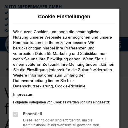
AUTO NIEDERMAYER GMBH
Preiswerte Angebote
Cookie Einstellungen
×
Lieferung an die Haustür
Professionelle Beratung und
Kaufabwicklung
Wir nutzen Cookies, um Ihnen die bestmögliche
Nutzung unserer Webseite zu ermöglichen und unsere
0
Kommunikation mit Ihnen zu verbessern. Wir
Zum
MENÜ
berücksichtigen hierbei Ihre Präferenzen und
Hauptinhalt
verarbeiten Daten für Marketing und Statistiken nur,
springen
wenn Sie uns Ihre Einwilligung geben. Wenn Sie zu
einem späteren Zeitpunkt Ihre Meinung ändern, können
Startseite
Fürth
VW
VW T7 Multivan für Fürth Top Angebote
Sie die Einwilligung jederzeit für die Zukunft widerrufen.
Weitere Informationen zum Umfang der
Datenverarbeitung finden Sie hier:
VW T7 Multivan
Datenschutzerklärung
,
Cookie-Richtlinie
.
Impressum
für Fürth Top
Folgende Kategorien von Cookies werden von uns eingesetzt:
Essentiell
Angebote
Diese Technologien sind erforderlich, um die
Kernfunktionalität der Webseite zu gewährleisten.