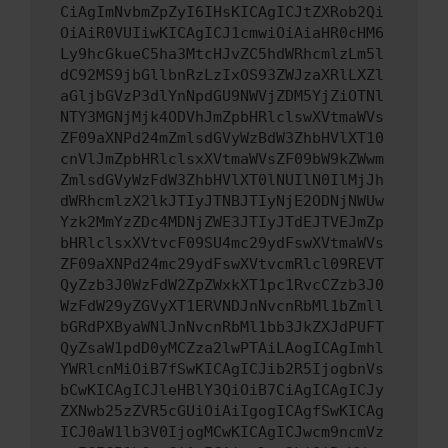
CiAgImNvbmZpZyI6IHsKICAgICJtZXRob2Qi
OiAiR0VUIiwKICAgICJ1cmwiOiAiaHR0cHM6
Ly9hcGkueC5ha3MtcHJvZC5hdWRhcmlzLm5l
dC92MS9jbGllbnRzLzIxOS93ZWJzaXRlLXZl
aGljbGVzP3dlYnNpdGU9NWVjZDM5YjZiOTNl
NTY3MGNjMjk4ODVhJmZpbHRlclswXVtmaWVs
ZF09aXNPd24mZmlsdGVyWzBdW3ZhbHVlXT10
cnVlJmZpbHRlclsxXVtmaWVsZF09bW9kZWwm
ZmlsdGVyWzFdW3ZhbHVlXT0lNUIlN0IlMjJh
dWRhcmlzX2lkJTIyJTNBJTIyNjE2ODNjNWUw
Yzk2MmYzZDc4MDNjZWE3JTIyJTdEJTVEJmZp
bHRlclsxXVtvcF09SU4mc29ydFswXVtmaWVs
ZF09aXNPd24mc29ydFswXVtvcmRlcl09REVT
QyZzb3J0WzFdW2ZpZWxkXT1pc1RvcCZzb3J0
WzFdW29yZGVyXT1ERVNDJnNvcnRbMl1bZmll
bGRdPXByaWNlJnNvcnRbMl1bb3JkZXJdPUFT
QyZsaW1pdD0yMCZza2lwPTAiLAogICAgImhl
YWRlcnMiOiB7fSwKICAgICJib2R5IjogbnVs
bCwKICAgICJleHBlY3QiOiB7CiAgICAgICJy
ZXNwb25zZVR5cGUiOiAiIgogICAgfSwKICAg
ICJ0aW1lb3V0IjogMCwKICAgICJwcm9ncmVz