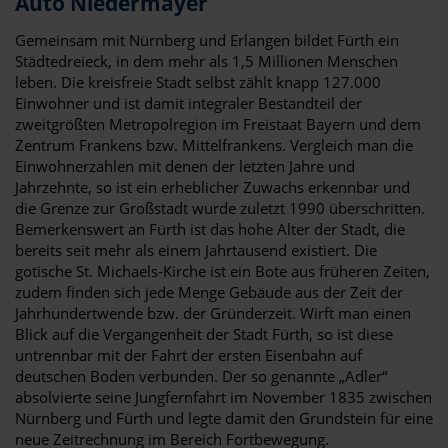
Auto Niedermayer
Gemeinsam mit Nürnberg und Erlangen bildet Fürth ein
Städtedreieck, in dem mehr als 1,5 Millionen Menschen
leben. Die kreisfreie Stadt selbst zählt knapp 127.000
Einwohner und ist damit integraler Bestandteil der
zweitgrößten Metropolregion im Freistaat Bayern und dem
Zentrum Frankens bzw. Mittelfrankens. Vergleich man die
Einwohnerzahlen mit denen der letzten Jahre und
Jahrzehnte, so ist ein erheblicher Zuwachs erkennbar und
die Grenze zur Großstadt wurde zuletzt 1990 überschritten.
Bemerkenswert an Fürth ist das hohe Alter der Stadt, die
bereits seit mehr als einem Jahrtausend existiert. Die
gotische St. Michaels-Kirche ist ein Bote aus früheren Zeiten,
zudem finden sich jede Menge Gebäude aus der Zeit der
Jahrhundertwende bzw. der Gründerzeit. Wirft man einen
Blick auf die Vergangenheit der Stadt Fürth, so ist diese
untrennbar mit der Fahrt der ersten Eisenbahn auf
deutschen Boden verbunden. Der so genannte „Adler“
absolvierte seine Jungfernfahrt im November 1835 zwischen
Nürnberg und Fürth und legte damit den Grundstein für eine
neue Zeitrechnung im Bereich Fortbewegung.