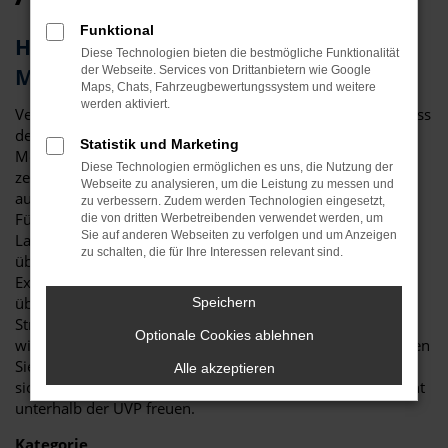
Funktional
Herausragendes Fahrzeug: der VW T7
Diese Technologien bieten die bestmögliche Funktionalität
Multivan für Fürth
der Webseite. Services von Drittanbietern wie Google
Maps, Chats, Fahrzeugbewertungssystem und weitere
werden aktiviert.
Vergleichstest und Erfahrungsberichte zeigen eindeutig, dass
der VW T7 Multivan ein erstklassiges Fahrzeug ist. Für Ihre
Statistik und Marketing
Mobilität in Fürth ist das Modell perfekt geeignet und
Diese Technologien ermöglichen es uns, die Nutzung der
zeichnet sich sowohl durch seine Verarbeitungsqualität als
Webseite zu analysieren, um die Leistung zu messen und
auch die vielen Extras aus. Nicht nur im Stadtverkehr in
zu verbessern. Zudem werden Technologien eingesetzt,
Fürth ist der VW T7 Multivan die beste Wahl: auch auf
die von dritten Werbetreibenden verwendet werden, um
Sie auf anderen Webseiten zu verfolgen und um Anzeigen
Landstraße und Autobahn erweist sich das Modell als
zu schalten, die für Ihre Interessen relevant sind.
überzeugend. Bei Auto Niedermayer verstehen wir uns als
Experten rund um den VW T7 Multivan und haben – im
übertragenen Sinne – bereits zahlreiche Modelle auf die
Speichern
Straßen von Fürth geschickt. Als Familienbetrieb verfügen
Optionale Cookies ablehnen
wir über eine Erfahrung von mehr als 40 Jahren und beraten
Sie gerne fair und kompetent. Darüber hinaus dürfen Sie
Alle akzeptieren
sich auf durch und durch attraktive Preise bis zu 40 Prozent
unterhalb der UVP freuen.
Kategorie