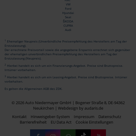
FIAT
VW
Ford
Hyundai
Seat
ŠKODA
CUPRA
Audi
1
Ehemaliger Neupreis (Unverbindliche Preisempfehlung des Herstellers am Tag der
Erstzulassung).
Der errechnete Preisvorteil sowie die angegebene Ersparnis errechnet sich gegenüber
der ehemaligen unverbindlichen Preisempfehlung des Herstellers am Tag der
Erstzulassung (Neupreis).
2
Hierbei handelt es sich um ein Finanzierungs-Angebot. Preise sind Bruttopreise.
Irrtümer vorbehalten.
3
Hierbei handelt es sich um ein Leasing-Angebot. Preise sind Bruttopreise. Irrtümer
vorbehalten.
Es gelten die Allgemeinen AGB des ZDK.
© 2026 Auto Niedermayer GmbH | Bogener Straße 8, DE-94362
Neukirchen |
Webdesign by audaris.de
Kontakt
Hinweisgeber-System
Impressum
Datenschutz
Barrierefreiheit
EU Data Act
Cookie Einstellungen