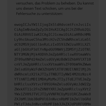
versuchen, das Problem zu beheben. Du kannst
uns diesen Text schicken, um uns bei der
Fehlersuche zu unterstützen:
ewogICJuYW1lIjogIk5ldHdvcmtFcnJvciIs
CiAgImNvbmZpZyI6IHsKICAgICJtZXRob2Qi
OiAiR0VUIiwKICAgICJ1cmwiOiAiaHR0cHM6
Ly9hcGkueC5ha3MtcHJvZC5hdWRhcmlzLm5l
dC92MS9jbGllbnRzLzIxOS93ZWJzaXRlLXZl
aGljbGVzP3dlYnNpdGU9NWVjZDM5YjZiOTNl
NTY3MGNjMjk4ODVhJmZpbHRlclswXVtmaWVs
ZF09aXNPd24mZmlsdGVyWzBdW3ZhbHVlXT10
cnVlJmZpbHRlclsxXVtmaWVsZF09bW9kZWwm
ZmlsdGVyWzFdW3ZhbHVlXT0lNUIlN0IlMjJh
dWRhcmlzX2lkJTIyJTNBJTIyNWI4M2UzNzc4
YTlhNTIzMDI1MDAyMzMxJTIyJTdEJTVEJmZp
bHRlclsxXVtvcF09SU4mZmlsdGVyWzJdW2Zp
ZWxkXT11c2FnZVN0YXRlJmZpbHRlclsyXVt2
YWx1ZV09JTVCJTIyVVNFRCUyMiU1RCZmaWx0
ZXJbMl1bb3BdPUlOJnNvcnRbMF1bZmllbGRd
PWlzT3duJnNvcnRbMF1bb3JkZXJdPURFU0Mm