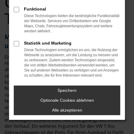
Gebrauchtwagen
Funktional
Top Angebote
Diese Technologien bieten die bestmögliche Funktionalität
der Webseite. Services von Drittanbietern wie Google
Maps, Chats, Fahrzeugbewertungssystem und weitere
werden aktiviert.
Mit dem VW T-Roc Gebrauchtwagen
Statistik und Marketing
unterwegs in Fürth
Diese Technologien ermöglichen es uns, die Nutzung der
Webseite zu analysieren, um die Leistung zu messen und
Ein VW T-Roc Gebrauchtwagen ist gleich in mehrerlei
zu verbessern. Zudem werden Technologien eingesetzt,
Hinsicht die perfekte Wahl für Fürth. An erster Stelle steht
die von dritten Werbetreibenden verwendet werden, um
die Qualität: der VW T-Roc gilt als besonders langlebig und
Sie auf anderen Webseiten zu verfolgen und um Anzeigen
zeigt sich nur wenig anfällig für Pannen. Zu Reparaturen
zu schalten, die für Ihre Interessen relevant sind.
kommt es nur selten und so erwerben Sie mit einem VW T-
Roc Gebrauchtwagen für Fürth ein durch und durch
Speichern
zuverlässiges Fahrzeug. Hinzu kommt, dass wir bei Auto
Niedermayer jedes gebrauchte Fahrzeug einer
Optionale Cookies ablehnen
umfangreichen Kontrolle unterziehen. Nur, wenn wirklich
Alle akzeptieren
jedes Details stimmt und auch die Verschleißteile in
erstklassigem Zustand oder neu sind, gelangt das Modell in
den Verkauf. Ein weiteres Argument für den VW T-Roc
Gebrauchtwagen ist der Preis. Für Ihren Autokauf in Fürth