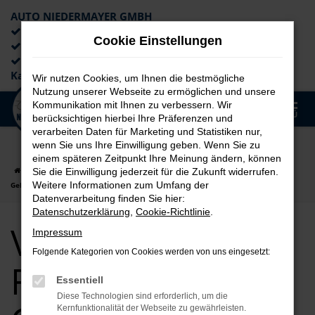
AUTO NIEDERMAYER GMBH
Preiswerte Angebote
Cookie Einstellungen
×
Lieferung an die Haustür
Professionelle Beratung und
Kaufabwicklung
Wir nutzen Cookies, um Ihnen die bestmögliche
Nutzung unserer Webseite zu ermöglichen und unsere
0
Kommunikation mit Ihnen zu verbessern. Wir
Zum
MENÜ
berücksichtigen hierbei Ihre Präferenzen und
Hauptinhalt
verarbeiten Daten für Marketing und Statistiken nur,
springen
wenn Sie uns Ihre Einwilligung geben. Wenn Sie zu
einem späteren Zeitpunkt Ihre Meinung ändern, können
Startseite
Fürth
VW
VW T-Roc
VW T-Roc für Fürth
Sie die Einwilligung jederzeit für die Zukunft widerrufen.
Weitere Informationen zum Umfang der
Gebrauchtwagen Top Angebote
Datenverarbeitung finden Sie hier:
Datenschutzerklärung
,
Cookie-Richtlinie
.
VW T-Roc für
Impressum
Folgende Kategorien von Cookies werden von uns eingesetzt:
Fürth
Essentiell
Diese Technologien sind erforderlich, um die
Kernfunktionalität der Webseite zu gewährleisten.