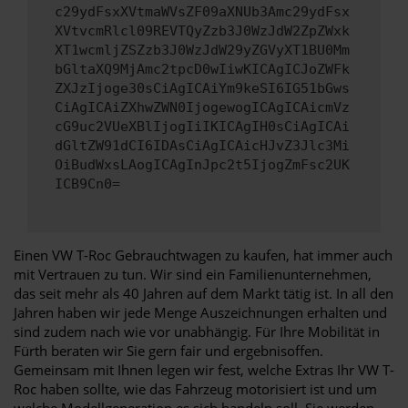
c29ydFsxXVtmaWVsZF09aXNUb3Amc29ydFsx
XVtvcmRlcl09REVTQyZzb3J0WzJdW2ZpZWxk
XT1wcmljZSZzb3J0WzJdW29yZGVyXT1BU0Mm
bGltaXQ9MjAmc2tpcD0wIiwKICAgICJoZWFk
ZXJzIjoge30sCiAgICAiYm9keSI6IG51bGws
CiAgICAiZXhwZWN0IjogewogICAgICAicmVz
cG9uc2VUeXBlIjogIiIKICAgIH0sCiAgICAi
dGltZW91dCI6IDAsCiAgICAicHJvZ3Jlc3Mi
OiBudWxsLAogICAgInJpc2t5IjogZmFsc2UK
ICB9Cn0=
Einen VW T-Roc Gebrauchtwagen zu kaufen, hat immer auch
mit Vertrauen zu tun. Wir sind ein Familienunternehmen,
das seit mehr als 40 Jahren auf dem Markt tätig ist. In all den
Jahren haben wir jede Menge Auszeichnungen erhalten und
sind zudem nach wie vor unabhängig. Für Ihre Mobilität in
Fürth beraten wir Sie gern fair und ergebnisoffen.
Gemeinsam mit Ihnen legen wir fest, welche Extras Ihr VW T-
Roc haben sollte, wie das Fahrzeug motorisiert ist und um
welche Modellgeneration es sich handeln soll. Sie werden