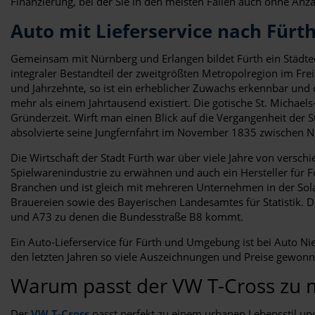
Finanzierung, bei der Sie in den meisten Fällen auch ohne Anza
Auto mit Lieferservice nach Fürt
Gemeinsam mit Nürnberg und Erlangen bildet Fürth ein Städted
integraler Bestandteil der zweitgrößten Metropolregion im Fr
und Jahrzehnte, so ist ein erheblicher Zuwachs erkennbar und d
mehr als einem Jahrtausend existiert. Die gotische St. Michae
Gründerzeit. Wirft man einen Blick auf die Vergangenheit der 
absolvierte seine Jungfernfahrt im November 1835 zwischen N
Die Wirtschaft der Stadt Fürth war über viele Jahre von versc
Spielwarenindustrie zu erwähnen und auch ein Hersteller für Fo
Branchen und ist gleich mit mehreren Unternehmen in der So
Brauereien sowie des Bayerischen Landesamtes für Statistik. 
und A73 zu denen die Bundesstraße B8 kommt.
Ein Auto-Lieferservice für Fürth und Umgebung ist bei Auto N
den letzten Jahren so viele Auszeichnungen und Preise gewon
Warum passt der VW T-Cross zu 
Der
VW T-Cross
passt perfekt zu einem urbanen Lebensstil u