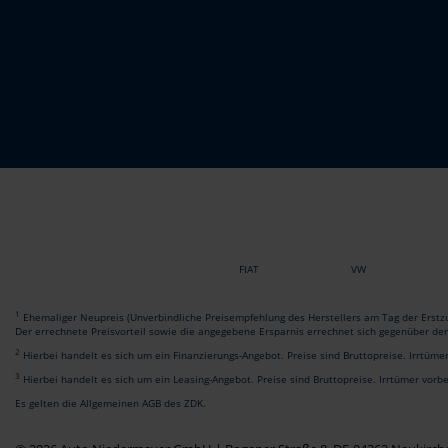
FIAT
VW
1
Ehemaliger Neupreis (Unverbindliche Preisempfehlung des Herstellers am Tag der Erstzu
Der errechnete Preisvorteil sowie die angegebene Ersparnis errechnet sich gegenüber de
2
Hierbei handelt es sich um ein Finanzierungs-Angebot. Preise sind Bruttopreise. Irrtüme
3
Hierbei handelt es sich um ein Leasing-Angebot. Preise sind Bruttopreise. Irrtümer vorb
Es gelten die Allgemeinen AGB des ZDK.