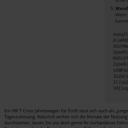
Wende
Wenn d
kannst
ewogI
AiaHR
dGU9N
ZpbHR
MGRiO
ZpbHR
aXNPd
1bZml
ICJib
V0Ijo
Ein VW T-Cross Jahreswagen für Fürth lässt sich auch als „ju
Tageszulassung. Natürlich wirken sich die Monate der Nutzung
durchstarten, lassen Sie uns doch gerne Ihr vorhandenes Fahrze