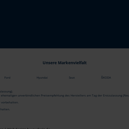
Unsere Markenvielfalt
Ford
Hyundai
Seat
ŠKODA
lassung).
r ehemaligen unverbindlichen Preisempfehlung des Herstellers am Tag der Erstzulassung (Neu
r vorbehalten.
ehalten.