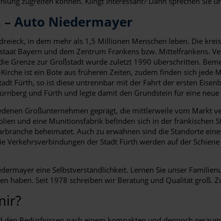
hlung zugreifen können. Klingt interessant? Dann sprechen Sie un
h – Auto Niedermayer
reieck, in dem mehr als 1,5 Millionen Menschen leben. Die kreisf
eistaat Bayern und dem Zentrum Frankens bzw. Mittelfrankens. Ve
ie Grenze zur Großstadt wurde zuletzt 1990 überschritten. Bemerk
ls-Kirche ist ein Bote aus früheren Zeiten, zudem finden sich je
Stadt Fürth, so ist diese untrennbar mit der Fahrt der ersten Ei
ürnberg und Fürth und legte damit den Grundstein für eine neue
hiedenen Großunternehmen geprägt, die mittlerweile vom Markt ve
lien und eine Munitionsfabrik befinden sich in der fränkischen St
larbranche beheimatet. Auch zu erwähnen sind die Standorte ei
Die Verkehrsverbindungen der Stadt Fürth werden auf der Schiene 
iedermayer eine Selbstverständlichkeit. Lernen Sie unser Famili
nen haben. Seit 1978 schreiben wir Beratung und Qualität groß.
mir?
nd den Bedürfnissen nach einem kompakten und dennoch geräumi