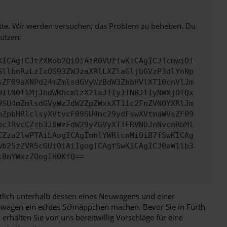
bitte. Wir werden versuchen, das Problem zu beheben. Du
ützen:
KICAgICJtZXRob2QiOiAiR0VUIiwKICAgICJ1cmwiOi
GllbnRzLzIxOS93ZWJzaXRlLXZlaGljbGVzP3dlYnNp
sZF09aXNPd24mZmlsdGVyWzBdW3ZhbHVlXT10cnVlJm
UIlN0IlMjJhdWRhcmlzX2lkJTIyJTNBJTIyNWNjOTQx
9SU4mZmlsdGVyWzJdW2ZpZWxkXT11c2FnZVN0YXRlJm
mZpbHRlclsyXVtvcF09SU4mc29ydFswXVtmaWVsZF09
pc1RvcCZzb3J0WzFdW29yZGVyXT1ERVNDJnNvcnRbMl
CZza2lwPTAiLAogICAgImhlYWRlcnMiOiB7fSwKICAg
wb25zZVR5cGUiOiAiIgogICAgfSwKICAgICJ0aW1lb3
iBmYWxzZQogIH0KfQ==
utlich unterhalb dessen eines Neuwagens und einer
reswagen ein echtes Schnäppchen machen. Bevor Sie in Fürth
erhalten Sie von uns bereitwillig Vorschläge für eine