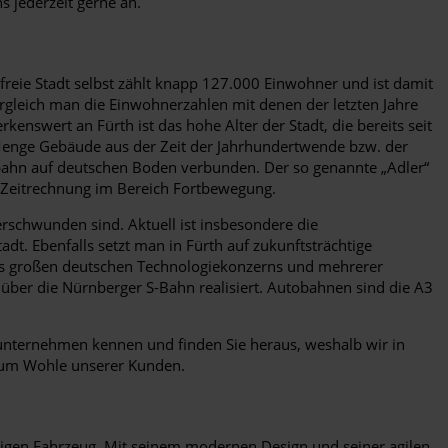
s jederzeit gerne an.
reie Stadt selbst zählt knapp 127.000 Einwohner und ist damit
rgleich man die Einwohnerzahlen mit denen der letzten Jahre
enswert an Fürth ist das hohe Alter der Stadt, die bereits seit
de Menge Gebäude aus der Zeit der Jahrhundertwende bzw. der
senbahn auf deutschen Boden verbunden. Der so genannte „Adler“
 Zeitrechnung im Bereich Fortbewegung.
rschwunden sind. Aktuell ist insbesondere die
adt. Ebenfalls setzt man in Fürth auf zukunftsträchtige
nes großen deutschen Technologiekonzerns und mehrerer
über die Nürnberger S-Bahn realisiert. Autobahnen sind die A3
enunternehmen kennen und finden Sie heraus, weshalb wir in
 Zum Wohle unserer Kunden.
gen Fahrzeug. Mit seinem modernen Design und seiner agilen