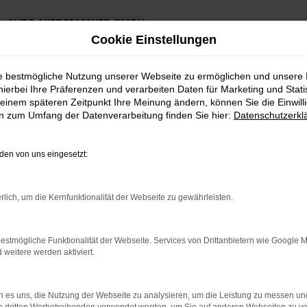
AUTO NIEDERMAYER GMBH
Preiswerte Angebote
Cookie Einstellungen
×
Lieferung an die Haustür
Professionelle Beratung und Kaufabwicklung
ie bestmögliche Nutzung unserer Webseite zu ermöglichen und unsere
hierbei Ihre Präferenzen und verarbeiten Daten für Marketing und Stati
einem späteren Zeitpunkt Ihre Meinung ändern, können Sie die Einwillig
en zum Umfang der Datenverarbeitung finden Sie hier:
Datenschutzerkl
en von uns eingesetzt:
 Top Angebote
rlich, um die Kernfunktionalität der Webseite zu gewährleisten.
rth Jahreswagen T
estmögliche Funktionalität der Webseite. Services von Drittanbietern wie Google 
eitere werden aktiviert.
ross Jahreswagen wartet
für Fürth vereint eher das Beste aus der Welt der Neuwagen und
 es uns, die Nutzung der Webseite zu analysieren, um die Leistung zu messen u
n. Die Folge ist, dass nahezu jeder VW T-Cross Jahreswagen der 