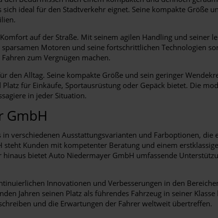
as sich ideal für den Stadtverkehr eignet. Seine kompakte Größ
lien.
Komfort auf der Straße. Mit seinem agilen Handling und seiner l
ne sparsamen Motoren und seine fortschrittlichen Technologien so
das Fahren zum Vergnügen machen.
n für den Alltag. Seine kompakte Größe und sein geringer Wende
 Platz für Einkäufe, Sportausrüstung oder Gepäck bietet. Die mo
agiere in jeder Situation.
er GmbH
in verschiedenen Ausstattungsvarianten und Farboptionen, die e
eht Kunden mit kompetenter Beratung und einem erstklassigen K
ber hinaus bietet Auto Niedermayer GmbH umfassende Unterstütz
ntinuierlichen Innovationen und Verbesserungen in den Bereichen
n Jahren seinen Platz als führendes Fahrzeug in seiner Klasse 
 schreiben und die Erwartungen der Fahrer weltweit übertreffen.