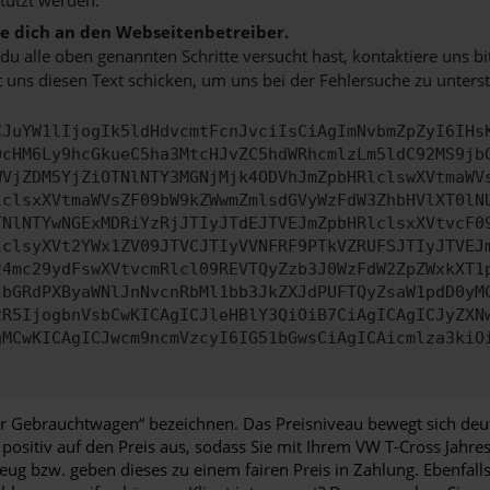
 dich an den Webseitenbetreiber.
u alle oben genannten Schritte versucht hast, kontaktiere uns 
 uns diesen Text schicken, um uns bei der Fehlersuche zu unterst
CJuYW1lIjogIk5ldHdvcmtFcnJvciIsCiAgImNvbmZpZyI6IHs
0cHM6Ly9hcGkueC5ha3MtcHJvZC5hdWRhcmlzLm5ldC92MS9jb
WVjZDM5YjZiOTNlNTY3MGNjMjk4ODVhJmZpbHRlclswXVtmaWV
lclsxXVtmaWVsZF09bW9kZWwmZmlsdGVyWzFdW3ZhbHVlXT0lN
TNlNTYwNGExMDRiYzRjJTIyJTdEJTVEJmZpbHRlclsxXVtvcF0
lclsyXVt2YWx1ZV09JTVCJTIyVVNFRF9PTkVZRUFSJTIyJTVEJ
24mc29ydFswXVtvcmRlcl09REVTQyZzb3J0WzFdW2ZpZWxkXT1
lbGRdPXByaWNlJnNvcnRbMl1bb3JkZXJdPUFTQyZsaW1pdD0yM
2R5IjogbnVsbCwKICAgICJleHBlY3QiOiB7CiAgICAgICJyZXN
gMCwKICAgICJwcm9ncmVzcyI6IG51bGwsCiAgICAicmlza3kiO
nger Gebrauchtwagen“ bezeichnen. Das Preisniveau bewegt sich de
 positiv auf den Preis aus, sodass Sie mit Ihrem VW T-Cross Jah
ug bzw. geben dieses zu einem fairen Preis in Zahlung. Ebenfalls 