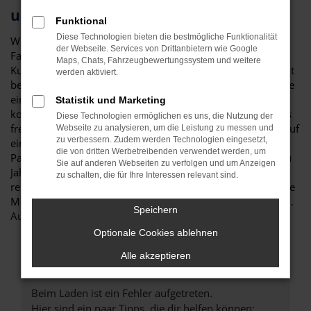
und Umgebung
Funktional
Diese Technologien bieten die bestmögliche Funktionalität
Wir von Niedermayer verstehen uns als Experten für die
der Webseite. Services von Drittanbietern wie Google
Fahrzeuge von Fiat und sind natürlich auch für unsere
Maps, Chats, Fahrzeugbewertungssystem und weitere
Kundinnen und Kunden aus Fürth da. Im Vordergrund steht
werden aktiviert.
bei uns die enge Bindung zu unseren Kunden, die durch die
einzigartige Qualität von Fiat sowie die faire und
Statistik und Marketing
kompetente Beratung erreicht wird. Zudem wurden wir als
Diese Technologien ermöglichen es uns, die Nutzung der
freies Autohaus mehrfach ausgezeichnet. Freuen Sie sich auf
Webseite zu analysieren, um die Leistung zu messen und
zu verbessern. Zudem werden Technologien eingesetzt,
eine Fülle an Fahrzeugen von Fiat in Fürth und eine breite
die von dritten Werbetreibenden verwendet werden, um
Palette, die vom Neuwagen über Tageszulassung bis hin zu
Sie auf anderen Webseiten zu verfolgen und um Anzeigen
Jahreswagen und erstklassig gepflegten Gebrauchtwagen
zu schalten, die für Ihre Interessen relevant sind.
reicht. Dank unserer Werkstatt bieten wir Ihnen zudem jede
Menge Sonderdienstleistungen rund um Ihren Fiat in Fürth.
Speichern
Auf uns ist Verlass.
Optionale Cookies ablehnen
Alle akzeptieren
Fehler: Network Error
Beim Laden ist ein Fehler aufgetreten.
Hier sind ein paar Tipps, die dir helfen können: