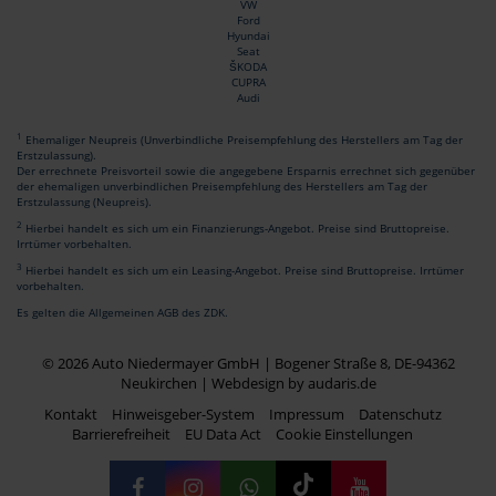
VW
Ford
Hyundai
Seat
ŠKODA
CUPRA
Audi
1
Ehemaliger Neupreis (Unverbindliche Preisempfehlung des Herstellers am Tag der
Erstzulassung).
Der errechnete Preisvorteil sowie die angegebene Ersparnis errechnet sich gegenüber
der ehemaligen unverbindlichen Preisempfehlung des Herstellers am Tag der
Erstzulassung (Neupreis).
2
Hierbei handelt es sich um ein Finanzierungs-Angebot. Preise sind Bruttopreise.
Irrtümer vorbehalten.
3
Hierbei handelt es sich um ein Leasing-Angebot. Preise sind Bruttopreise. Irrtümer
vorbehalten.
Es gelten die Allgemeinen AGB des ZDK.
© 2026 Auto Niedermayer GmbH | Bogener Straße 8, DE-94362
Neukirchen |
Webdesign by audaris.de
Kontakt
Hinweisgeber-System
Impressum
Datenschutz
Barrierefreiheit
EU Data Act
Cookie Einstellungen