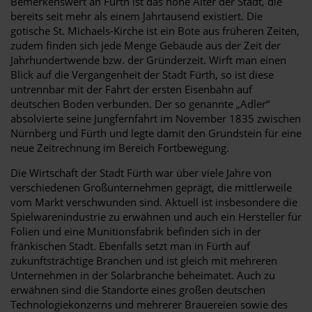
Bemerkenswert an Fürth ist das hohe Alter der Stadt, die
bereits seit mehr als einem Jahrtausend existiert. Die
gotische St. Michaels-Kirche ist ein Bote aus früheren Zeiten,
zudem finden sich jede Menge Gebäude aus der Zeit der
Jahrhundertwende bzw. der Gründerzeit. Wirft man einen
Blick auf die Vergangenheit der Stadt Fürth, so ist diese
untrennbar mit der Fahrt der ersten Eisenbahn auf
deutschen Boden verbunden. Der so genannte „Adler“
absolvierte seine Jungfernfahrt im November 1835 zwischen
Nürnberg und Fürth und legte damit den Grundstein für eine
neue Zeitrechnung im Bereich Fortbewegung.
Die Wirtschaft der Stadt Fürth war über viele Jahre von
verschiedenen Großunternehmen geprägt, die mittlerweile
vom Markt verschwunden sind. Aktuell ist insbesondere die
Spielwarenindustrie zu erwähnen und auch ein Hersteller für
Folien und eine Munitionsfabrik befinden sich in der
fränkischen Stadt. Ebenfalls setzt man in Fürth auf
zukunftsträchtige Branchen und ist gleich mit mehreren
Unternehmen in der Solarbranche beheimatet. Auch zu
erwähnen sind die Standorte eines großen deutschen
Technologiekonzerns und mehrerer Brauereien sowie des