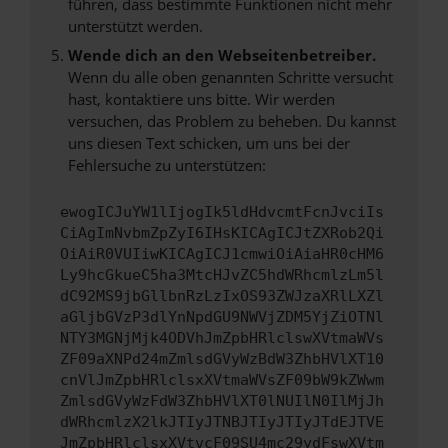
führen, dass bestimmte Funktionen nicht mehr
unterstützt werden.
Wende dich an den Webseitenbetreiber.
Wenn du alle oben genannten Schritte versucht
hast, kontaktiere uns bitte. Wir werden
versuchen, das Problem zu beheben. Du kannst
uns diesen Text schicken, um uns bei der
Fehlersuche zu unterstützen:
ewogICJuYW1lIjogIk5ldHdvcmtFcnJvciIs
CiAgImNvbmZpZyI6IHsKICAgICJtZXRob2Qi
OiAiR0VUIiwKICAgICJ1cmwiOiAiaHR0cHM6
Ly9hcGkueC5ha3MtcHJvZC5hdWRhcmlzLm5l
dC92MS9jbGllbnRzLzIxOS93ZWJzaXRlLXZl
aGljbGVzP3dlYnNpdGU9NWVjZDM5YjZiOTNl
NTY3MGNjMjk4ODVhJmZpbHRlclswXVtmaWVs
ZF09aXNPd24mZmlsdGVyWzBdW3ZhbHVlXT10
cnVlJmZpbHRlclsxXVtmaWVsZF09bW9kZWwm
ZmlsdGVyWzFdW3ZhbHVlXT0lNUIlN0IlMjJh
dWRhcmlzX2lkJTIyJTNBJTIyJTIyJTdEJTVE
JmZpbHRlclsxXVtvcF09SU4mc29ydFswXVtm