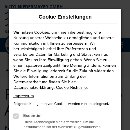
AUTO NIEDERMAYER GMBH
Preiswerte Angebote
Cookie Einstellungen
×
Lieferung an die Haustür
Professionelle Beratung und
Kaufabwicklung
Wir nutzen Cookies, um Ihnen die bestmögliche
Nutzung unserer Webseite zu ermöglichen und unsere
0
Kommunikation mit Ihnen zu verbessern. Wir
Zum
MENÜ
berücksichtigen hierbei Ihre Präferenzen und
Hauptinhalt
verarbeiten Daten für Marketing und Statistiken nur,
springen
wenn Sie uns Ihre Einwilligung geben. Wenn Sie zu
einem späteren Zeitpunkt Ihre Meinung ändern, können
Startseite
Fürth
Fiat für Fürth Top Angebote
Sie die Einwilligung jederzeit für die Zukunft widerrufen.
Weitere Informationen zum Umfang der
Datenverarbeitung finden Sie hier:
Fiat für Fürth Top
Datenschutzerklärung
,
Cookie-Richtlinie
.
Impressum
Angebote
Folgende Kategorien von Cookies werden von uns eingesetzt:
Essentiell
Diese Technologien sind erforderlich, um die
Fahrzeuge von Fiat – perfekt für Fürth
Kernfunktionalität der Webseite zu gewährleisten.