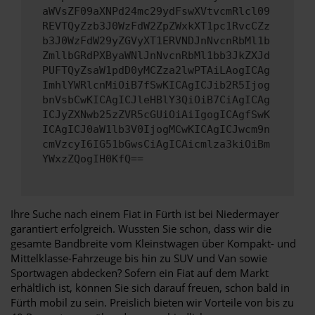
aWVsZF09aXNPd24mc29ydFswXVtvcmRlcl09
REVTQyZzb3J0WzFdW2ZpZWxkXT1pc1RvcCZz
b3J0WzFdW29yZGVyXT1ERVNDJnNvcnRbMl1b
ZmllbGRdPXByaWNlJnNvcnRbMl1bb3JkZXJd
PUFTQyZsaW1pdD0yMCZza2lwPTAiLAogICAg
ImhlYWRlcnMiOiB7fSwKICAgICJib2R5Ijog
bnVsbCwKICAgICJleHBlY3QiOiB7CiAgICAg
ICJyZXNwb25zZVR5cGUiOiAiIgogICAgfSwK
ICAgICJ0aW1lb3V0IjogMCwKICAgICJwcm9n
cmVzcyI6IG51bGwsCiAgICAicmlza3kiOiBm
YWxzZQogIH0KfQ==
Ihre Suche nach einem Fiat in Fürth ist bei Niedermayer
garantiert erfolgreich. Wussten Sie schon, dass wir die
gesamte Bandbreite vom Kleinstwagen über Kompakt- und
Mittelklasse-Fahrzeuge bis hin zu SUV und Van sowie
Sportwagen abdecken? Sofern ein Fiat auf dem Markt
erhältlich ist, können Sie sich darauf freuen, schon bald in
Fürth mobil zu sein. Preislich bieten wir Vorteile von bis zu