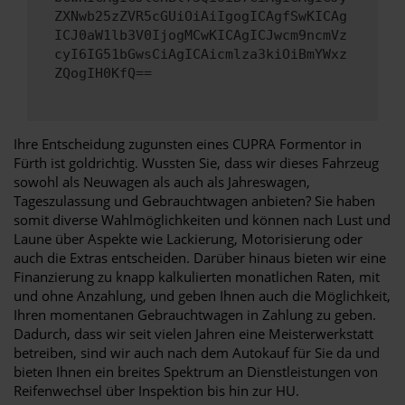
ZXNwb25zZVR5cGUiOiAiIgogICAgfSwKICAg
ICJ0aW1lb3V0IjogMCwKICAgICJwcm9ncmVz
cyI6IG51bGwsCiAgICAicmlza3kiOiBmYWxz
ZQogIH0KfQ==
Ihre Entscheidung zugunsten eines CUPRA Formentor in
Fürth ist goldrichtig. Wussten Sie, dass wir dieses Fahrzeug
sowohl als Neuwagen als auch als Jahreswagen,
Tageszulassung und Gebrauchtwagen anbieten? Sie haben
somit diverse Wahlmöglichkeiten und können nach Lust und
Laune über Aspekte wie Lackierung, Motorisierung oder
auch die Extras entscheiden. Darüber hinaus bieten wir eine
Finanzierung zu knapp kalkulierten monatlichen Raten, mit
und ohne Anzahlung, und geben Ihnen auch die Möglichkeit,
Ihren momentanen Gebrauchtwagen in Zahlung zu geben.
Dadurch, dass wir seit vielen Jahren eine Meisterwerkstatt
betreiben, sind wir auch nach dem Autokauf für Sie da und
bieten Ihnen ein breites Spektrum an Dienstleistungen von
Reifenwechsel über Inspektion bis hin zur HU.