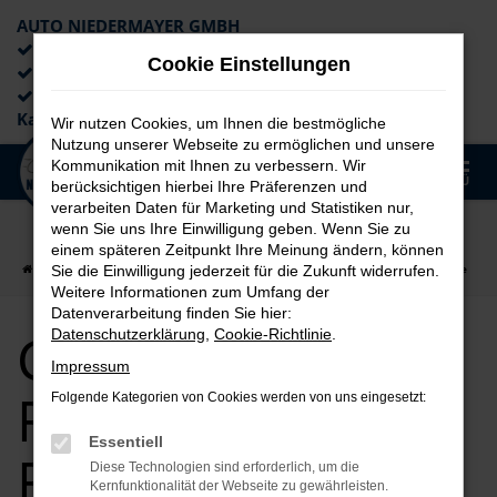
AUTO NIEDERMAYER GMBH
Preiswerte Angebote
Cookie Einstellungen
×
Lieferung an die Haustür
Professionelle Beratung und
Kaufabwicklung
Wir nutzen Cookies, um Ihnen die bestmögliche
Nutzung unserer Webseite zu ermöglichen und unsere
0
Kommunikation mit Ihnen zu verbessern. Wir
Zum
MENÜ
berücksichtigen hierbei Ihre Präferenzen und
Hauptinhalt
verarbeiten Daten für Marketing und Statistiken nur,
springen
wenn Sie uns Ihre Einwilligung geben. Wenn Sie zu
einem späteren Zeitpunkt Ihre Meinung ändern, können
Startseite
Fürth
CUPRA
CUPRA Formentor für Fürth Top Angebote
Sie die Einwilligung jederzeit für die Zukunft widerrufen.
Weitere Informationen zum Umfang der
Datenverarbeitung finden Sie hier:
CUPRA
Datenschutzerklärung
,
Cookie-Richtlinie
.
Impressum
Formentor für
Folgende Kategorien von Cookies werden von uns eingesetzt:
Essentiell
Fürth Top
Diese Technologien sind erforderlich, um die
Kernfunktionalität der Webseite zu gewährleisten.