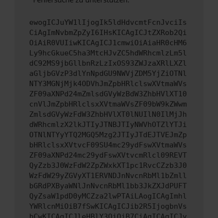
ewogICJuYW1lIjogIk5ldHdvcmtFcnJvciIs
CiAgImNvbmZpZyI6IHsKICAgICJtZXRob2Qi
OiAiR0VUIiwKICAgICJ1cmwiOiAiaHR0cHM6
Ly9hcGkueC5ha3MtcHJvZC5hdWRhcmlzLm5l
dC92MS9jbGllbnRzLzIxOS93ZWJzaXRlLXZl
aGljbGVzP3dlYnNpdGU9NWVjZDM5YjZiOTNl
NTY3MGNjMjk4ODVhJmZpbHRlclswXVtmaWVs
ZF09aXNPd24mZmlsdGVyWzBdW3ZhbHVlXT10
cnVlJmZpbHRlclsxXVtmaWVsZF09bW9kZWwm
ZmlsdGVyWzFdW3ZhbHVlXT0lNUIlN0IlMjJh
dWRhcmlzX2lkJTIyJTNBJTIyNWVhOTZlYTJi
OTNlNTYyYTQ2MGQ5Mzg2JTIyJTdEJTVEJmZp
bHRlclsxXVtvcF09SU4mc29ydFswXVtmaWVs
ZF09aXNPd24mc29ydFswXVtvcmRlcl09REVT
QyZzb3J0WzFdW2ZpZWxkXT1pc1RvcCZzb3J0
WzFdW29yZGVyXT1ERVNDJnNvcnRbMl1bZmll
bGRdPXByaWNlJnNvcnRbMl1bb3JkZXJdPUFT
QyZsaW1pdD0yMCZza2lwPTAiLAogICAgImhl
YWRlcnMiOiB7fSwKICAgICJib2R5IjogbnVs
bCwKICAgICJleHBlY3QiOiB7CiAgICAgICJy