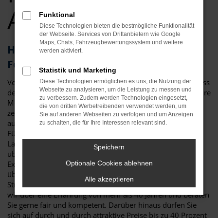
Angebote
Funktional
Diese Technologien bieten die bestmögliche Funktionalität
der Webseite. Services von Drittanbietern wie Google
Maps, Chats, Fahrzeugbewertungssystem und weitere
Herausragendes Fahrzeug: der CUPRA
werden aktiviert.
Formentor für Fürth
Statistik und Marketing
Vergleichstest und Erfahrungsberichte zeigen eindeutig, dass
Diese Technologien ermöglichen es uns, die Nutzung der
Webseite zu analysieren, um die Leistung zu messen und
der CUPRA Formentor ein erstklassiges Fahrzeug ist. Für Ihre
zu verbessern. Zudem werden Technologien eingesetzt,
Mobilität in Fürth ist das Modell perfekt geeignet und
die von dritten Werbetreibenden verwendet werden, um
zeichnet sich sowohl durch seine Verarbeitungsqualität als
Sie auf anderen Webseiten zu verfolgen und um Anzeigen
auch die vielen Extras aus. Nicht nur im Stadtverkehr in
zu schalten, die für Ihre Interessen relevant sind.
Fürth ist der CUPRA Formentor die beste Wahl: auch auf
Landstraße und Autobahn erweist sich das Modell als
Speichern
überzeugend. Bei Auto Niedermayer verstehen wir uns als
Experten rund um den CUPRA Formentor und haben – im
Optionale Cookies ablehnen
übertragenen Sinne – bereits zahlreiche Modelle auf die
Alle akzeptieren
Straßen von Fürth geschickt. Als Familienbetrieb verfügen
wir über eine Erfahrung von mehr als 40 Jahren und beraten
Sie gerne fair und kompetent. Darüber hinaus dürfen Sie
sich auf durch und durch attraktive Preise bis zu 40 Prozent