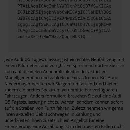
Ml1bb3JkZXJdPUFTQyZsaW1pdD0yMCZza2lw
PTAiLAogICAgImhlYWRlcnMiOiB7fSwKICAg
ICJib2R5IjogbnVsbCwKICAgICJleHBlY3Qi
OiB7CiAgICAgICJyZXNwb25zZVR5cGUiOiAi
IgogICAgfSwKICAgICJ0aW1lb3V0IjogMCwK
ICAgICJwcm9ncmVzcyI6IG51bGwsCiAgICAi
cmlza3kiOiBmYWxzZQogIH0KfQ==
Jede Audi Q5 Tageszulassung ist ein echtes Neufahrzeug mit
einem Kilometerstand von „0“. Entsprechend dürfen Sie sich
auch auf die vielen Annehmlichkeiten der aktuellen
Modellgeneration und zahlreiche Extras freuen. Bei Auto
Niedermayer beraten wir Sie gern umfassend und bieten
zudem ein breites Spektrum an unmittelbar verfügbaren
Fahrzeugen. Anders formuliert, brauchen Sie auf eine Audi
Q5 Tageszulassung nicht zu warten, sondern können sofort
auf die Straßen von Fürth fahren. Zuletzt nehmen wir gerne
Ihren aktuellen Gebrauchtwagen in Zahlung und
unterbreiten Ihnen zusätzlich ein Angebot für eine
Finanzierung. Eine Anzahlung ist in den meisten Fällen nicht