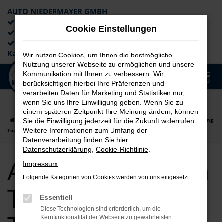
AUTO NIEDERMAYER GMBH
Preiswerte Angebote
Cookie Einstellungen
×
Lieferung an die Haustür
Professionelle Beratung und
Kaufabwicklung
Wir nutzen Cookies, um Ihnen die bestmögliche
Nutzung unserer Webseite zu ermöglichen und unsere
0
Kommunikation mit Ihnen zu verbessern. Wir
Zum
MENÜ
berücksichtigen hierbei Ihre Präferenzen und
Hauptinhalt
verarbeiten Daten für Marketing und Statistiken nur,
springen
wenn Sie uns Ihre Einwilligung geben. Wenn Sie zu
einem späteren Zeitpunkt Ihre Meinung ändern, können
Startseite
Fürth
Audi
Audi Q5
Audi Q5 für Fürth Tageszulassung
Sie die Einwilligung jederzeit für die Zukunft widerrufen.
Weitere Informationen zum Umfang der
Top Angebote
Datenverarbeitung finden Sie hier:
Datenschutzerklärung
,
Cookie-Richtlinie
.
Audi Q5 für Fürth
Impressum
Folgende Kategorien von Cookies werden von uns eingesetzt:
Tageszulassung
Essentiell
Diese Technologien sind erforderlich, um die
Kernfunktionalität der Webseite zu gewährleisten.