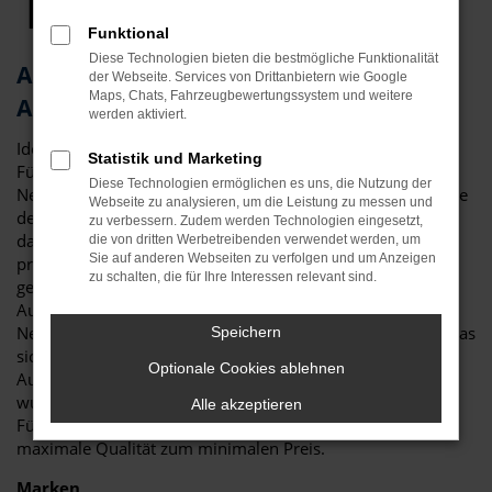
Top Angebote
Funktional
Diese Technologien bieten die bestmögliche Funktionalität
Audi Q5 Tageszulassung – die clevere
der Webseite. Services von Drittanbietern wie Google
Maps, Chats, Fahrzeugbewertungssystem und weitere
Alternative für Fürth
werden aktiviert.
Ideen muss man haben! Eine Audi Q5 Tageszulassung für
Statistik und Marketing
Fürth ist eine clevere Möglichkeit, um gleichzeitig einen
Diese Technologien ermöglichen es uns, die Nutzung der
Neuwagen zu fahren, hierfür aber lediglich einen Preis nahe
Webseite zu analysieren, um die Leistung zu messen und
dem Gebrauchtwagenniveau zu zahlen. Dies funktioniert
zu verbessern. Zudem werden Technologien eingesetzt,
dank eines Tricks, der in der Automobilbranche gerne
die von dritten Werbetreibenden verwendet werden, um
Sie auf anderen Webseiten zu verfolgen und um Anzeigen
praktiziert wird: eine Audi Q5 Tageszulassung ist genau
zu schalten, die für Ihre Interessen relevant sind.
genommen ein klassischer Neuwagen. Viele
Automobilhändler sind jedoch in den Rabatten für
Neufahrzeuge an die Vorgaben der Hersteller gebunden, was
Speichern
sich durch das Zulassen für einen Tag umgehen lässt. Eine
Optionale Cookies ablehnen
Audi Q5 Tageszulassung ist somit nicht preisgebunden,
wurde aber auch noch keinen einzigen Kilometer bewegt.
Alle akzeptieren
Für Fahrten in Fürth und Umgebung erhalten Sie somit
maximale Qualität zum minimalen Preis.
Marken