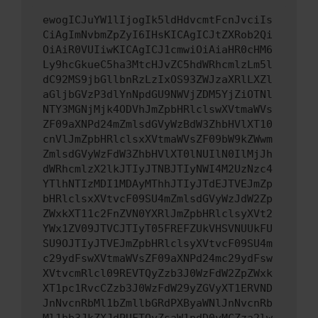
ewogICJuYW1lIjogIk5ldHdvcmtFcnJvciIs
CiAgImNvbmZpZyI6IHsKICAgICJtZXRob2Qi
OiAiR0VUIiwKICAgICJ1cmwiOiAiaHR0cHM6
Ly9hcGkueC5ha3MtcHJvZC5hdWRhcmlzLm5l
dC92MS9jbGllbnRzLzIxOS93ZWJzaXRlLXZl
aGljbGVzP3dlYnNpdGU9NWVjZDM5YjZiOTNl
NTY3MGNjMjk4ODVhJmZpbHRlclswXVtmaWVs
ZF09aXNPd24mZmlsdGVyWzBdW3ZhbHVlXT10
cnVlJmZpbHRlclsxXVtmaWVsZF09bW9kZWwm
ZmlsdGVyWzFdW3ZhbHVlXT0lNUIlN0IlMjJh
dWRhcmlzX2lkJTIyJTNBJTIyNWI4M2UzNzc4
YTlhNTIzMDI1MDAyMThhJTIyJTdEJTVEJmZp
bHRlclsxXVtvcF09SU4mZmlsdGVyWzJdW2Zp
ZWxkXT11c2FnZVN0YXRlJmZpbHRlclsyXVt2
YWx1ZV09JTVCJTIyT05FREFZUkVHSVNUUkFU
SU9OJTIyJTVEJmZpbHRlclsyXVtvcF09SU4m
c29ydFswXVtmaWVsZF09aXNPd24mc29ydFsw
XVtvcmRlcl09REVTQyZzb3J0WzFdW2ZpZWxk
XT1pc1RvcCZzb3J0WzFdW29yZGVyXT1ERVND
JnNvcnRbMl1bZmllbGRdPXByaWNlJnNvcnRb