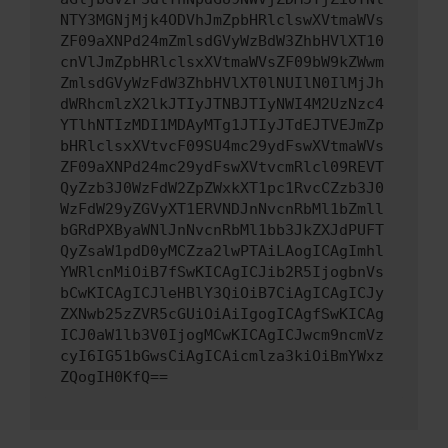
NTY3MGNjMjk4ODVhJmZpbHRlclswXVtmaWVs
ZF09aXNPd24mZmlsdGVyWzBdW3ZhbHVlXT10
cnVlJmZpbHRlclsxXVtmaWVsZF09bW9kZWwm
ZmlsdGVyWzFdW3ZhbHVlXT0lNUIlN0IlMjJh
dWRhcmlzX2lkJTIyJTNBJTIyNWI4M2UzNzc4
YTlhNTIzMDI1MDAyMTg1JTIyJTdEJTVEJmZp
bHRlclsxXVtvcF09SU4mc29ydFswXVtmaWVs
ZF09aXNPd24mc29ydFswXVtvcmRlcl09REVT
QyZzb3J0WzFdW2ZpZWxkXT1pc1RvcCZzb3J0
WzFdW29yZGVyXT1ERVNDJnNvcnRbMl1bZmll
bGRdPXByaWNlJnNvcnRbMl1bb3JkZXJdPUFT
QyZsaW1pdD0yMCZza2lwPTAiLAogICAgImhl
YWRlcnMiOiB7fSwKICAgICJib2R5IjogbnVs
bCwKICAgICJleHBlY3QiOiB7CiAgICAgICJy
ZXNwb25zZVR5cGUiOiAiIgogICAgfSwKICAg
ICJ0aW1lb3V0IjogMCwKICAgICJwcm9ncmVz
cyI6IG51bGwsCiAgICAicmlza3kiOiBmYWxz
ZQogIH0KfQ==