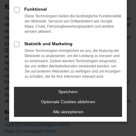
für Fürth
Funktional
Diese Technologien bieten die bestmögliche Funktionalität
Vergleichstest und Erfahrungsberichte zeigen eindeutig, dass
der Webseite. Services von Drittanbietern wie Google
der Audi Q3 ein erstklassiges Fahrzeug ist. Für Ihre Mobilität
Maps, Chats, Fahrzeugbewertungssystem und weitere
in Fürth ist das Modell perfekt geeignet und zeichnet sich
werden aktiviert.
sowohl durch seine Verarbeitungsqualität als auch die vielen
Extras aus. Nicht nur im Stadtverkehr in Fürth ist der Audi
Statistik und Marketing
Q3 die beste Wahl: auch auf Landstraße und Autobahn
Diese Technologien ermöglichen es uns, die Nutzung der
erweist sich das Modell als überzeugend. Bei Auto
Webseite zu analysieren, um die Leistung zu messen und
zu verbessern. Zudem werden Technologien eingesetzt,
Niedermayer verstehen wir uns als Experten rund um den
die von dritten Werbetreibenden verwendet werden, um
Audi Q3 und haben – im übertragenen Sinne – bereits
Sie auf anderen Webseiten zu verfolgen und um Anzeigen
zahlreiche Modelle auf die Straßen von Fürth geschickt. Als
zu schalten, die für Ihre Interessen relevant sind.
Familienbetrieb verfügen wir über eine Erfahrung von mehr
als 40 Jahren und beraten Sie gerne fair und kompetent.
Speichern
Darüber hinaus dürfen Sie sich auf durch und durch
attraktive Preise bis zu 40 Prozent unterhalb der UVP freuen.
Optionale Cookies ablehnen
Kategorie
Alle akzeptieren
Audi Q3 Tageszulassung Fürth
Audi Q3 Gebrauchtwagen Fürth
Audi Q3 Neuwagen Fürth