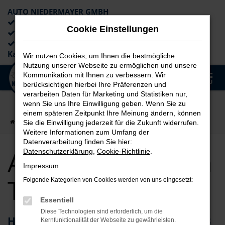
AUTO NIEDERMAYER GMBH
Preiswerte Angebote
Cookie Einstellungen
×
Lieferung an die Haustür
Professionelle Beratung und
Kaufabwicklung
Wir nutzen Cookies, um Ihnen die bestmögliche
Nutzung unserer Webseite zu ermöglichen und unsere
0
Kommunikation mit Ihnen zu verbessern. Wir
Zum
MENÜ
berücksichtigen hierbei Ihre Präferenzen und
Hauptinhalt
verarbeiten Daten für Marketing und Statistiken nur,
springen
wenn Sie uns Ihre Einwilligung geben. Wenn Sie zu
einem späteren Zeitpunkt Ihre Meinung ändern, können
Startseite
Fürth
Audi
Audi Q3 für Fürth Top Angebote
Sie die Einwilligung jederzeit für die Zukunft widerrufen.
Weitere Informationen zum Umfang der
Datenverarbeitung finden Sie hier:
Audi Q3 für Fürth
Datenschutzerklärung
,
Cookie-Richtlinie
.
Impressum
Top Angebote
Folgende Kategorien von Cookies werden von uns eingesetzt:
Essentiell
Diese Technologien sind erforderlich, um die
Herausragendes Fahrzeug: der Audi Q3
Kernfunktionalität der Webseite zu gewährleisten.