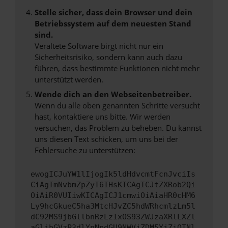
Stelle sicher, dass dein Browser und dein
Betriebssystem auf dem neuesten Stand
sind.
Veraltete Software birgt nicht nur ein
Sicherheitsrisiko, sondern kann auch dazu
führen, dass bestimmte Funktionen nicht mehr
unterstützt werden.
Wende dich an den Webseitenbetreiber.
Wenn du alle oben genannten Schritte versucht
hast, kontaktiere uns bitte. Wir werden
versuchen, das Problem zu beheben. Du kannst
uns diesen Text schicken, um uns bei der
Fehlersuche zu unterstützen:
ewogICJuYW1lIjogIk5ldHdvcmtFcnJvciIs
CiAgImNvbmZpZyI6IHsKICAgICJtZXRob2Qi
OiAiR0VUIiwKICAgICJ1cmwiOiAiaHR0cHM6
Ly9hcGkueC5ha3MtcHJvZC5hdWRhcmlzLm5l
dC92MS9jbGllbnRzLzIxOS93ZWJzaXRlLXZl
aGljbGVzP3dlYnNpdGU9NWVjZDM5YjZiOTNl