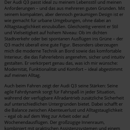
Der Audi Q3 passt ideal zu meinem Lebensstil und meinen
Anforderungen – und das aus mehreren guten Gründen. Mit
seinem kompakten, aber dennoch geräumigen Design ist er
wie gemacht für urbane Umgebungen, ohne dabei an
Alltagstauglichkeit einzubüßen. Gleichzeitig vereint er Stil
und Vielseitigkeit auf hohem Niveau: Ob im dichten
Stadtverkehr oder bei spontanen Ausflügen ins Grüne – der
Q3 macht überall eine gute Figur. Besonders überzeugen
mich die moderne Technik an Bord sowie das komfortable
Interieur, die das Fahrerlebnis angenehm, sicher und intuitiv
gestalten. Er verkörpert genau das, was ich mir wünsche:
Modernität, Funktionalität und Komfort – ideal abgestimmt
auf meinen Alltag.
Auch beim Fahren zeigt der Audi Q3 seine Stärken: Seine
agile Fahrdynamik sorgt für Fahrspaß in jeder Situation,
während der verfügbare Allradantrieb zusätzliche Sicherheit
auf unterschiedlichen Untergründen bietet. Dabei schafft er
die Balance zwischen Abenteuerlust und Alltagstauglichkeit
– egal ob auf dem Weg zur Arbeit oder auf
Wochenendausflügen. Der großzügige Innenraum,
kombiniert mit praktischen Assistenzsystemen und einem