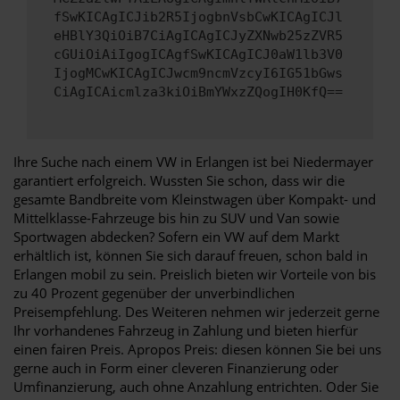
fSwKICAgICJib2R5IjogbnVsbCwKICAgICJl
eHBlY3QiOiB7CiAgICAgICJyZXNwb25zZVR5
cGUiOiAiIgogICAgfSwKICAgICJ0aW1lb3V0
IjogMCwKICAgICJwcm9ncmVzcyI6IG51bGws
CiAgICAicmlza3kiOiBmYWxzZQogIH0KfQ==
Ihre Suche nach einem VW in Erlangen ist bei Niedermayer
garantiert erfolgreich. Wussten Sie schon, dass wir die
gesamte Bandbreite vom Kleinstwagen über Kompakt- und
Mittelklasse-Fahrzeuge bis hin zu SUV und Van sowie
Sportwagen abdecken? Sofern ein VW auf dem Markt
erhältlich ist, können Sie sich darauf freuen, schon bald in
Erlangen mobil zu sein. Preislich bieten wir Vorteile von bis
zu 40 Prozent gegenüber der unverbindlichen
Preisempfehlung. Des Weiteren nehmen wir jederzeit gerne
Ihr vorhandenes Fahrzeug in Zahlung und bieten hierfür
einen fairen Preis. Apropos Preis: diesen können Sie bei uns
gerne auch in Form einer cleveren Finanzierung oder
Umfinanzierung, auch ohne Anzahlung entrichten. Oder Sie