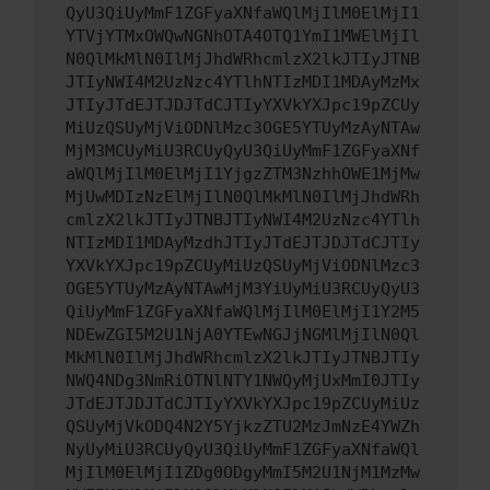
QyU3QiUyMmF1ZGFyaXNfaWQlMjIlM0ElMjI1
YTVjYTMxOWQwNGNhOTA4OTQ1YmI1MWElMjIl
N0QlMkMlN0IlMjJhdWRhcmlzX2lkJTIyJTNB
JTIyNWI4M2UzNzc4YTlhNTIzMDI1MDAyMzMx
JTIyJTdEJTJDJTdCJTIyYXVkYXJpc19pZCUy
MiUzQSUyMjViODNlMzc3OGE5YTUyMzAyNTAw
MjM3MCUyMiU3RCUyQyU3QiUyMmF1ZGFyaXNf
aWQlMjIlM0ElMjI1YjgzZTM3NzhhOWE1MjMw
MjUwMDIzNzElMjIlN0QlMkMlN0IlMjJhdWRh
cmlzX2lkJTIyJTNBJTIyNWI4M2UzNzc4YTlh
NTIzMDI1MDAyMzdhJTIyJTdEJTJDJTdCJTIy
YXVkYXJpc19pZCUyMiUzQSUyMjViODNlMzc3
OGE5YTUyMzAyNTAwMjM3YiUyMiU3RCUyQyU3
QiUyMmF1ZGFyaXNfaWQlMjIlM0ElMjI1Y2M5
NDEwZGI5M2U1NjA0YTEwNGJjNGMlMjIlN0Ql
MkMlN0IlMjJhdWRhcmlzX2lkJTIyJTNBJTIy
NWQ4NDg3NmRiOTNlNTY1NWQyMjUxMmI0JTIy
JTdEJTJDJTdCJTIyYXVkYXJpc19pZCUyMiUz
QSUyMjVkODQ4N2Y5YjkzZTU2MzJmNzE4YWZh
NyUyMiU3RCUyQyU3QiUyMmF1ZGFyaXNfaWQl
MjIlM0ElMjI1ZDg0ODgyMmI5M2U1NjM1MzMw