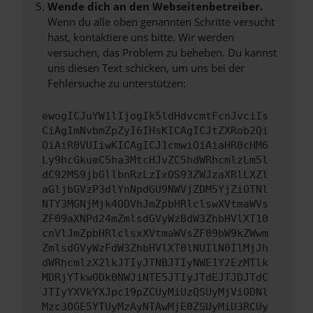
Wende dich an den Webseitenbetreiber.
Wenn du alle oben genannten Schritte versucht
hast, kontaktiere uns bitte. Wir werden
versuchen, das Problem zu beheben. Du kannst
uns diesen Text schicken, um uns bei der
Fehlersuche zu unterstützen:
ewogICJuYW1lIjogIk5ldHdvcmtFcnJvciIs
CiAgImNvbmZpZyI6IHsKICAgICJtZXRob2Qi
OiAiR0VUIiwKICAgICJ1cmwiOiAiaHR0cHM6
Ly9hcGkueC5ha3MtcHJvZC5hdWRhcmlzLm5l
dC92MS9jbGllbnRzLzIxOS93ZWJzaXRlLXZl
aGljbGVzP3dlYnNpdGU9NWVjZDM5YjZiOTNl
NTY3MGNjMjk4ODVhJmZpbHRlclswXVtmaWVs
ZF09aXNPd24mZmlsdGVyWzBdW3ZhbHVlXT10
cnVlJmZpbHRlclsxXVtmaWVsZF09bW9kZWwm
ZmlsdGVyWzFdW3ZhbHVlXT0lNUIlN0IlMjJh
dWRhcmlzX2lkJTIyJTNBJTIyNWE1Y2EzMTlk
MDRjYTkwODk0NWJiNTE5JTIyJTdEJTJDJTdC
JTIyYXVkYXJpc19pZCUyMiUzQSUyMjViODNl
Mzc3OGE5YTUyMzAyNTAwMjE0ZSUyMiU3RCUy