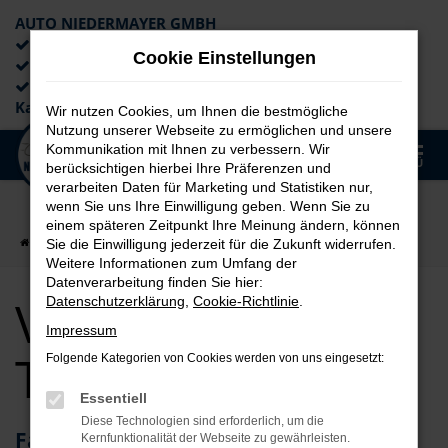
AUTO NIEDERMAYER GMBH
Preiswerte Angebote
Cookie Einstellungen
×
Lieferung an die Haustür
Professionelle Beratung und
Kaufabwicklung
Wir nutzen Cookies, um Ihnen die bestmögliche
Nutzung unserer Webseite zu ermöglichen und unsere
0
Kommunikation mit Ihnen zu verbessern. Wir
Zum
MENÜ
berücksichtigen hierbei Ihre Präferenzen und
Hauptinhalt
verarbeiten Daten für Marketing und Statistiken nur,
springen
wenn Sie uns Ihre Einwilligung geben. Wenn Sie zu
einem späteren Zeitpunkt Ihre Meinung ändern, können
Startseite
Erlangen
VW für Erlangen Top Angebote
Sie die Einwilligung jederzeit für die Zukunft widerrufen.
Weitere Informationen zum Umfang der
Datenverarbeitung finden Sie hier:
VW für Erlangen
Datenschutzerklärung
,
Cookie-Richtlinie
.
Impressum
Top Angebote
Folgende Kategorien von Cookies werden von uns eingesetzt:
Essentiell
Diese Technologien sind erforderlich, um die
Fahrzeuge von VW – perfekt für
Kernfunktionalität der Webseite zu gewährleisten.