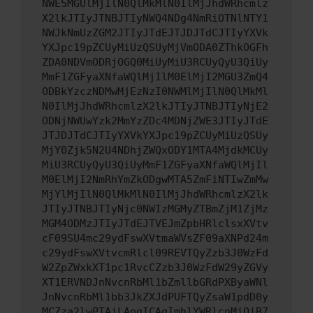
NWE5MGUlMjIlN0QlMkMlN0IlMjJhdWRhcmlz
X2lkJTIyJTNBJTIyNWQ4NDg4NmRiOTNlNTY1
NWJkNmUzZGM2JTIyJTdEJTJDJTdCJTIyYXVk
YXJpc19pZCUyMiUzQSUyMjVmODA0ZThkOGFh
ZDA0NDVmODRjOGQ0MiUyMiU3RCUyQyU3QiUy
MmF1ZGFyaXNfaWQlMjIlM0ElMjI2MGU3ZmQ4
ODBkYzczNDMwMjEzNzI0NWMlMjIlN0QlMkMl
N0IlMjJhdWRhcmlzX2lkJTIyJTNBJTIyNjE2
ODNjNWUwYzk2MmYzZDc4MDNjZWE3JTIyJTdE
JTJDJTdCJTIyYXVkYXJpc19pZCUyMiUzQSUy
MjY0Zjk5N2U4NDhjZWQxODY1MTA4MjdkMCUy
MiU3RCUyQyU3QiUyMmF1ZGFyaXNfaWQlMjIl
M0ElMjI2NmRhYmZkODgwMTA5ZmFiNTIwZmMw
MjYlMjIlN0QlMkMlN0IlMjJhdWRhcmlzX2lk
JTIyJTNBJTIyNjc0NWIzMGMyZTBmZjM1ZjMz
MGM4ODMzJTIyJTdEJTVEJmZpbHRlclsxXVtv
cF09SU4mc29ydFswXVtmaWVsZF09aXNPd24m
c29ydFswXVtvcmRlcl09REVTQyZzb3J0WzFd
W2ZpZWxkXT1pc1RvcCZzb3J0WzFdW29yZGVy
XT1ERVNDJnNvcnRbMl1bZmllbGRdPXByaWNl
JnNvcnRbMl1bb3JkZXJdPUFTQyZsaW1pdD0y
MCZza2lwPTAiLAogICAgImhlYWRlcnMiOiB7