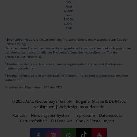
VW
Ford
Hyundai
Seat
ŠKODA
CUPRA
Audi
1
Ehemaliger Neupreis (Unverbindliche Preisempfehlung des Herstellers am Tag der
Erstzulassung).
Der errechnete Preisvorteil sowie die angegebene Ersparnis errechnet sich gegenüber
der ehemaligen unverbindlichen Preisempfehlung des Herstellers am Tag der
Erstzulassung (Neupreis).
2
Hierbei handelt es sich um ein Finanzierungs-Angebot. Preise sind Bruttopreise.
Irrtümer vorbehalten.
3
Hierbei handelt es sich um ein Leasing-Angebot. Preise sind Bruttopreise. Irrtümer
vorbehalten.
Es gelten die Allgemeinen AGB des ZDK.
© 2026 Auto Niedermayer GmbH | Bogener Straße 8, DE-94362
Neukirchen |
Webdesign by audaris.de
Kontakt
Hinweisgeber-System
Impressum
Datenschutz
Barrierefreiheit
EU Data Act
Cookie Einstellungen