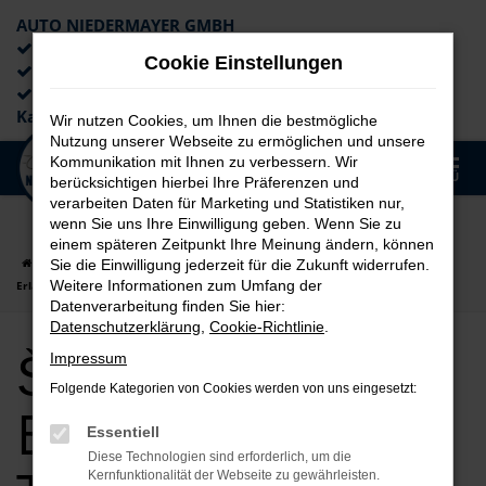
AUTO NIEDERMAYER GMBH
Preiswerte Angebote
Cookie Einstellungen
×
Lieferung an die Haustür
Professionelle Beratung und
Kaufabwicklung
Wir nutzen Cookies, um Ihnen die bestmögliche
Nutzung unserer Webseite zu ermöglichen und unsere
0
Kommunikation mit Ihnen zu verbessern. Wir
Zum
MENÜ
berücksichtigen hierbei Ihre Präferenzen und
Hauptinhalt
verarbeiten Daten für Marketing und Statistiken nur,
springen
wenn Sie uns Ihre Einwilligung geben. Wenn Sie zu
einem späteren Zeitpunkt Ihre Meinung ändern, können
Startseite
Erlangen
Škoda
Škoda Karoq
Škoda Karoq für
Sie die Einwilligung jederzeit für die Zukunft widerrufen.
Weitere Informationen zum Umfang der
Erlangen Tageszulassung Top Angebote
Datenverarbeitung finden Sie hier:
Datenschutzerklärung
,
Cookie-Richtlinie
.
Škoda Karoq für
Impressum
Folgende Kategorien von Cookies werden von uns eingesetzt:
Erlangen
Essentiell
Diese Technologien sind erforderlich, um die
Kernfunktionalität der Webseite zu gewährleisten.