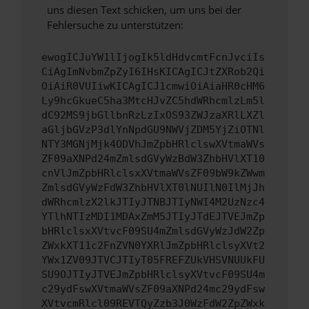
uns diesen Text schicken, um uns bei der
Fehlersuche zu unterstützen:
ewogICJuYW1lIjogIk5ldHdvcmtFcnJvciIs
CiAgImNvbmZpZyI6IHsKICAgICJtZXRob2Qi
OiAiR0VUIiwKICAgICJ1cmwiOiAiaHR0cHM6
Ly9hcGkueC5ha3MtcHJvZC5hdWRhcmlzLm5l
dC92MS9jbGllbnRzLzIxOS93ZWJzaXRlLXZl
aGljbGVzP3dlYnNpdGU9NWVjZDM5YjZiOTNl
NTY3MGNjMjk4ODVhJmZpbHRlclswXVtmaWVs
ZF09aXNPd24mZmlsdGVyWzBdW3ZhbHVlXT10
cnVlJmZpbHRlclsxXVtmaWVsZF09bW9kZWwm
ZmlsdGVyWzFdW3ZhbHVlXT0lNUIlN0IlMjJh
dWRhcmlzX2lkJTIyJTNBJTIyNWI4M2UzNzc4
YTlhNTIzMDI1MDAxZmM5JTIyJTdEJTVEJmZp
bHRlclsxXVtvcF09SU4mZmlsdGVyWzJdW2Zp
ZWxkXT11c2FnZVN0YXRlJmZpbHRlclsyXVt2
YWx1ZV09JTVCJTIyT05FREFZUkVHSVNUUkFU
SU9OJTIyJTVEJmZpbHRlclsyXVtvcF09SU4m
c29ydFswXVtmaWVsZF09aXNPd24mc29ydFsw
XVtvcmRlcl09REVTQyZzb3J0WzFdW2ZpZWxk