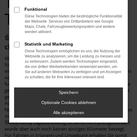
Tageszulassung
Funktional
Top Angebote
Diese Technologien bieten die bestmögliche Funktionalität
der Webseite. Services von Drittanbietern wie Google
Maps, Chats, Fahrzeugbewertungssystem und weitere
werden aktiviert.
Škoda Karoq Tageszulassung – die
Statistik und Marketing
clevere Alternative für Erlangen
Diese Technologien ermöglichen es uns, die Nutzung der
Webseite zu analysieren, um die Leistung zu messen und
Ideen muss man haben! Eine Škoda Karoq Tageszulassung
zu verbessern. Zudem werden Technologien eingesetzt,
für Erlangen ist eine clevere Möglichkeit, um gleichzeitig
die von dritten Werbetreibenden verwendet werden, um
einen Neuwagen zu fahren, hierfür aber lediglich einen Preis
Sie auf anderen Webseiten zu verfolgen und um Anzeigen
nahe dem Gebrauchtwagenniveau zu zahlen. Dies
zu schalten, die für Ihre Interessen relevant sind.
funktioniert dank eines Tricks, der in der Automobilbranche
gerne praktiziert wird: eine Škoda Karoq Tageszulassung ist
Speichern
genau genommen ein klassischer Neuwagen. Viele
Automobilhändler sind jedoch in den Rabatten für
Optionale Cookies ablehnen
Neufahrzeuge an die Vorgaben der Hersteller gebunden, was
Alle akzeptieren
sich durch das Zulassen für einen Tag umgehen lässt. Eine
Škoda Karoq Tageszulassung ist somit nicht preisgebunden,
wurde aber auch noch keinen einzigen Kilometer bewegt.
Für Fahrten in Erlangen und Umgebung erhalten Sie somit