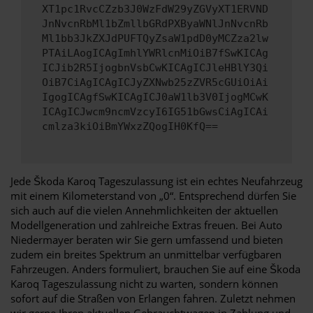
XT1pc1RvcCZzb3J0WzFdW29yZGVyXT1ERVND
JnNvcnRbMl1bZmllbGRdPXByaWNlJnNvcnRb
Ml1bb3JkZXJdPUFTQyZsaW1pdD0yMCZza2lw
PTAiLAogICAgImhlYWRlcnMiOiB7fSwKICAg
ICJib2R5IjogbnVsbCwKICAgICJleHBlY3Qi
OiB7CiAgICAgICJyZXNwb25zZVR5cGUiOiAi
IgogICAgfSwKICAgICJ0aW1lb3V0IjogMCwK
ICAgICJwcm9ncmVzcyI6IG51bGwsCiAgICAi
cmlza3kiOiBmYWxzZQogIH0KfQ==
Jede Škoda Karoq Tageszulassung ist ein echtes Neufahrzeug
mit einem Kilometerstand von „0“. Entsprechend dürfen Sie
sich auch auf die vielen Annehmlichkeiten der aktuellen
Modellgeneration und zahlreiche Extras freuen. Bei Auto
Niedermayer beraten wir Sie gern umfassend und bieten
zudem ein breites Spektrum an unmittelbar verfügbaren
Fahrzeugen. Anders formuliert, brauchen Sie auf eine Škoda
Karoq Tageszulassung nicht zu warten, sondern können
sofort auf die Straßen von Erlangen fahren. Zuletzt nehmen
wir gerne Ihren aktuellen Gebrauchtwagen in Zahlung und