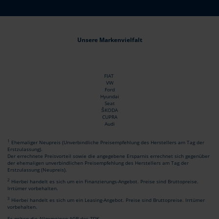
Unsere Markenvielfalt
FIAT
VW
Ford
Hyundai
Seat
ŠKODA
CUPRA
Audi
1
Ehemaliger Neupreis (Unverbindliche Preisempfehlung des Herstellers am Tag der
Erstzulassung).
Der errechnete Preisvorteil sowie die angegebene Ersparnis errechnet sich gegenüber
der ehemaligen unverbindlichen Preisempfehlung des Herstellers am Tag der
Erstzulassung (Neupreis).
2
Hierbei handelt es sich um ein Finanzierungs-Angebot. Preise sind Bruttopreise.
Irrtümer vorbehalten.
3
Hierbei handelt es sich um ein Leasing-Angebot. Preise sind Bruttopreise. Irrtümer
vorbehalten.
Es gelten die Allgemeinen AGB des ZDK.