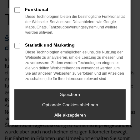
Tageszulassung
Funktional
Top Angebote
Diese Technologien bieten die bestmögliche Funktionalität
der Webseite. Services von Drittanbietern wie Google
Maps, Chats, Fahrzeugbewertungssystem und weitere
werden aktiviert.
Škoda Fabia Tageszulassung – die
Statistik und Marketing
clevere Alternative für Erlangen
Diese Technologien ermöglichen es uns, die Nutzung der
Webseite zu analysieren, um die Leistung zu messen und
Ideen muss man haben! Eine Škoda Fabia Tageszulassung
zu verbessern. Zudem werden Technologien eingesetzt,
für Erlangen ist eine clevere Möglichkeit, um gleichzeitig
die von dritten Werbetreibenden verwendet werden, um
einen Neuwagen zu fahren, hierfür aber lediglich einen Preis
Sie auf anderen Webseiten zu verfolgen und um Anzeigen
nahe dem Gebrauchtwagenniveau zu zahlen. Dies
zu schalten, die für Ihre Interessen relevant sind.
funktioniert dank eines Tricks, der in der Automobilbranche
gerne praktiziert wird: eine Škoda Fabia Tageszulassung ist
Speichern
genau genommen ein klassischer Neuwagen. Viele
Automobilhändler sind jedoch in den Rabatten für
Optionale Cookies ablehnen
Neufahrzeuge an die Vorgaben der Hersteller gebunden, was
Alle akzeptieren
sich durch das Zulassen für einen Tag umgehen lässt. Eine
Škoda Fabia Tageszulassung ist somit nicht preisgebunden,
wurde aber auch noch keinen einzigen Kilometer bewegt.
Für Fahrten in Erlangen und Umgebung erhalten Sie somit