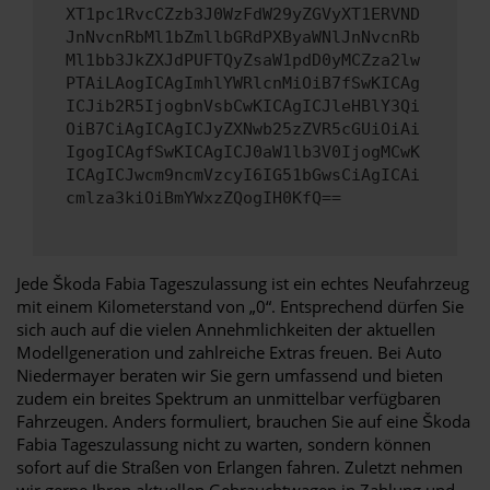
XT1pc1RvcCZzb3J0WzFdW29yZGVyXT1ERVND
JnNvcnRbMl1bZmllbGRdPXByaWNlJnNvcnRb
Ml1bb3JkZXJdPUFTQyZsaW1pdD0yMCZza2lw
PTAiLAogICAgImhlYWRlcnMiOiB7fSwKICAg
ICJib2R5IjogbnVsbCwKICAgICJleHBlY3Qi
OiB7CiAgICAgICJyZXNwb25zZVR5cGUiOiAi
IgogICAgfSwKICAgICJ0aW1lb3V0IjogMCwK
ICAgICJwcm9ncmVzcyI6IG51bGwsCiAgICAi
cmlza3kiOiBmYWxzZQogIH0KfQ==
Jede Škoda Fabia Tageszulassung ist ein echtes Neufahrzeug
mit einem Kilometerstand von „0“. Entsprechend dürfen Sie
sich auch auf die vielen Annehmlichkeiten der aktuellen
Modellgeneration und zahlreiche Extras freuen. Bei Auto
Niedermayer beraten wir Sie gern umfassend und bieten
zudem ein breites Spektrum an unmittelbar verfügbaren
Fahrzeugen. Anders formuliert, brauchen Sie auf eine Škoda
Fabia Tageszulassung nicht zu warten, sondern können
sofort auf die Straßen von Erlangen fahren. Zuletzt nehmen
wir gerne Ihren aktuellen Gebrauchtwagen in Zahlung und