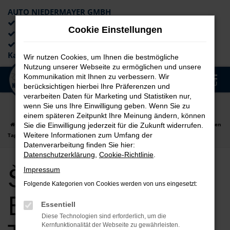
AUTO NIEDERMAYER GMBH
Preiswerte Angebote
Cookie Einstellungen
×
Lieferung an die Haustür
Professionelle Beratung und
Kaufabwicklung
Wir nutzen Cookies, um Ihnen die bestmögliche
Nutzung unserer Webseite zu ermöglichen und unsere
0
Kommunikation mit Ihnen zu verbessern. Wir
Zum
MENÜ
berücksichtigen hierbei Ihre Präferenzen und
Hauptinhalt
verarbeiten Daten für Marketing und Statistiken nur,
springen
wenn Sie uns Ihre Einwilligung geben. Wenn Sie zu
einem späteren Zeitpunkt Ihre Meinung ändern, können
Startseite
Erlangen
Škoda
Škoda Fabia
Škoda Fabia für Erlangen
Sie die Einwilligung jederzeit für die Zukunft widerrufen.
Weitere Informationen zum Umfang der
Tageszulassung Top Angebote
Datenverarbeitung finden Sie hier:
Datenschutzerklärung
,
Cookie-Richtlinie
.
Škoda Fabia für
Impressum
Folgende Kategorien von Cookies werden von uns eingesetzt:
Erlangen
Essentiell
Diese Technologien sind erforderlich, um die
Kernfunktionalität der Webseite zu gewährleisten.