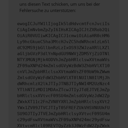
uns diesen Text schicken, um uns bei der
Fehlersuche zu unterstützen:
ewogICJuYW1lIjogIk5ldHdvcmtFcnJvciIs
CiAgImNvbmZpZyI6IHsKICAgICJtZXRob2Qi
OiAiR0VUIiwKICAgICJ1cmwiOiAiaHR0cHM6
Ly9hcGkueC5ha3MtcHJvZC5hdWRhcmlzLm5l
dC92MS9jbGllbnRzLzIxOS93ZWJzaXRlLXZl
aGljbGVzP3dlYnNpdGU9NWVjZDM5YjZiOTNl
NTY3MGNjMjk4ODVhJmZpbHRlclswXVtmaWVs
ZF09aXNPd24mZmlsdGVyWzBdW3ZhbHVlXT10
cnVlJmZpbHRlclsxXVtmaWVsZF09bW9kZWwm
ZmlsdGVyWzFdW3ZhbHVlXT0lNUIlN0IlMjJh
dWRhcmlzX2lkJTIyJTNBJTIyNWI4M2UzNzc4
YTlhNTIzMDI1MDAxZTcwJTIyJTdEJTVEJmZp
bHRlclsxXVtvcF09SU4mZmlsdGVyWzJdW2Zp
ZWxkXT11c2FnZVN0YXRlJmZpbHRlclsyXVt2
YWx1ZV09JTVCJTIyT05FREFZUkVHSVNUUkFU
SU9OJTIyJTVEJmZpbHRlclsyXVtvcF09SU4m
c29ydFswXVtmaWVsZF09aXNPd24mc29ydFsw
XVtvcmRlcl09REVTQyZzb3J0WzFdW2ZpZWxk