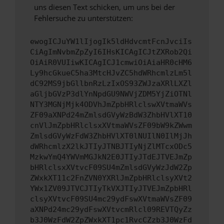
uns diesen Text schicken, um uns bei der
Fehlersuche zu unterstützen:
ewogICJuYW1lIjogIk5ldHdvcmtFcnJvciIs
CiAgImNvbmZpZyI6IHsKICAgICJtZXRob2Qi
OiAiR0VUIiwKICAgICJ1cmwiOiAiaHR0cHM6
Ly9hcGkueC5ha3MtcHJvZC5hdWRhcmlzLm5l
dC92MS9jbGllbnRzLzIxOS93ZWJzaXRlLXZl
aGljbGVzP3dlYnNpdGU9NWVjZDM5YjZiOTNl
NTY3MGNjMjk4ODVhJmZpbHRlclswXVtmaWVs
ZF09aXNPd24mZmlsdGVyWzBdW3ZhbHVlXT10
cnVlJmZpbHRlclsxXVtmaWVsZF09bW9kZWwm
ZmlsdGVyWzFdW3ZhbHVlXT0lNUIlN0IlMjJh
dWRhcmlzX2lkJTIyJTNBJTIyNjZlMTcxODc5
MzkwYmQ4YWVmMGJkN2E0JTIyJTdEJTVEJmZp
bHRlclsxXVtvcF09SU4mZmlsdGVyWzJdW2Zp
ZWxkXT11c2FnZVN0YXRlJmZpbHRlclsyXVt2
YWx1ZV09JTVCJTIyTkVXJTIyJTVEJmZpbHRl
clsyXVtvcF09SU4mc29ydFswXVtmaWVsZF09
aXNPd24mc29ydFswXVtvcmRlcl09REVTQyZz
b3J0WzFdW2ZpZWxkXT1pc1RvcCZzb3J0WzFd