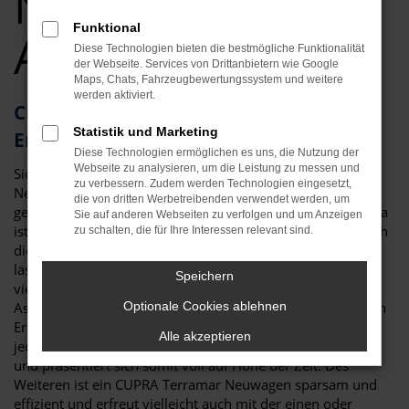
Neuwagen Top
Funktional
Angebote
Diese Technologien bieten die bestmögliche Funktionalität
der Webseite. Services von Drittanbietern wie Google
Maps, Chats, Fahrzeugbewertungssystem und weitere
werden aktiviert.
CUPRA Terramar – als Neuwagen für
Statistik und Marketing
Erlangen kaum zu toppen
Diese Technologien ermöglichen es uns, die Nutzung der
Webseite zu analysieren, um die Leistung zu messen und
Sicher haben Sie schon viel über den CUPRA Terramar
zu verbessern. Zudem werden Technologien eingesetzt,
Neuwagen gelesen und festgestellt, dass es kaum ein
die von dritten Werbetreibenden verwendet werden, um
geeigneteres Fahrzeug für Erlangen und Umgebung gibt. Da
Sie auf anderen Webseiten zu verfolgen und um Anzeigen
ist zum einen die überzeugende Optik, die klar und deutlich
zu schalten, die für Ihre Interessen relevant sind.
die Zugehörigkeit zur Modellfamilie von CUPRA erkennen
lässt und doch eigenständig ausfällt. Da sind aber auch die
Speichern
vielen Extras der aktuellen Modellgeneration und die
Assistenzsysteme. Für einen CUPRA Terramar Neuwagen in
Optionale Cookies ablehnen
Erlangen sprich in erster Linie der Sicherheitsaspekt. Mit
Alle akzeptieren
jeder Generation hat das Fahrzeug neue Technik erhalten
und präsentiert sich somit voll auf Höhe der Zeit. Des
Weiteren ist ein CUPRA Terramar Neuwagen sparsam und
effizient und erfreut vielleicht auch mit der einen oder