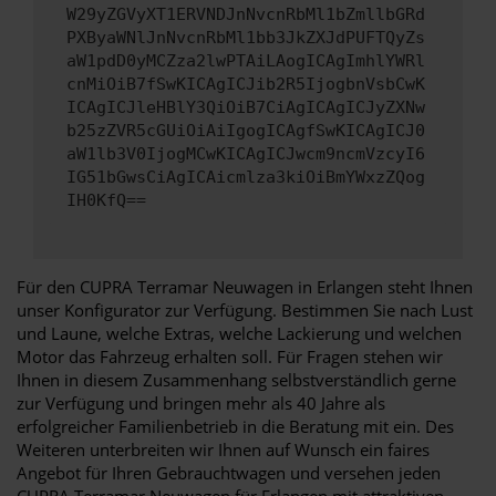
W29yZGVyXT1ERVNDJnNvcnRbMl1bZmllbGRd
PXByaWNlJnNvcnRbMl1bb3JkZXJdPUFTQyZs
aW1pdD0yMCZza2lwPTAiLAogICAgImhlYWRl
cnMiOiB7fSwKICAgICJib2R5IjogbnVsbCwK
ICAgICJleHBlY3QiOiB7CiAgICAgICJyZXNw
b25zZVR5cGUiOiAiIgogICAgfSwKICAgICJ0
aW1lb3V0IjogMCwKICAgICJwcm9ncmVzcyI6
IG51bGwsCiAgICAicmlza3kiOiBmYWxzZQog
IH0KfQ==
Für den CUPRA Terramar Neuwagen in Erlangen steht Ihnen
unser Konfigurator zur Verfügung. Bestimmen Sie nach Lust
und Laune, welche Extras, welche Lackierung und welchen
Motor das Fahrzeug erhalten soll. Für Fragen stehen wir
Ihnen in diesem Zusammenhang selbstverständlich gerne
zur Verfügung und bringen mehr als 40 Jahre als
erfolgreicher Familienbetrieb in die Beratung mit ein. Des
Weiteren unterbreiten wir Ihnen auf Wunsch ein faires
Angebot für Ihren Gebrauchtwagen und versehen jeden
CUPRA Terramar Neuwagen für Erlangen mit attraktiven