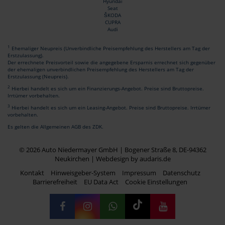
Hyundai
Seat
ŠKODA
CUPRA
Audi
1
Ehemaliger Neupreis (Unverbindliche Preisempfehlung des Herstellers am Tag der
Erstzulassung).
Der errechnete Preisvorteil sowie die angegebene Ersparnis errechnet sich gegenüber
der ehemaligen unverbindlichen Preisempfehlung des Herstellers am Tag der
Erstzulassung (Neupreis).
2
Hierbei handelt es sich um ein Finanzierungs-Angebot. Preise sind Bruttopreise.
Irrtümer vorbehalten.
3
Hierbei handelt es sich um ein Leasing-Angebot. Preise sind Bruttopreise. Irrtümer
vorbehalten.
Es gelten die Allgemeinen AGB des ZDK.
© 2026 Auto Niedermayer GmbH | Bogener Straße 8, DE-94362
Neukirchen |
Webdesign by audaris.de
Kontakt
Hinweisgeber-System
Impressum
Datenschutz
Barrierefreiheit
EU Data Act
Cookie Einstellungen