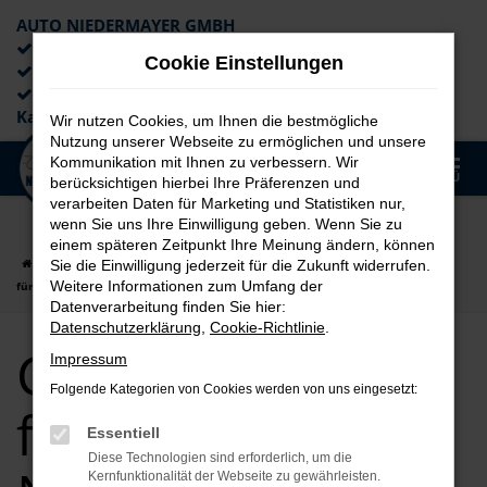
AUTO NIEDERMAYER GMBH
Preiswerte Angebote
Cookie Einstellungen
×
Lieferung an die Haustür
Professionelle Beratung und
Kaufabwicklung
Wir nutzen Cookies, um Ihnen die bestmögliche
Nutzung unserer Webseite zu ermöglichen und unsere
0
Kommunikation mit Ihnen zu verbessern. Wir
Zum
MENÜ
berücksichtigen hierbei Ihre Präferenzen und
Hauptinhalt
verarbeiten Daten für Marketing und Statistiken nur,
springen
wenn Sie uns Ihre Einwilligung geben. Wenn Sie zu
einem späteren Zeitpunkt Ihre Meinung ändern, können
Startseite
Erlangen
CUPRA
CUPRA Terramar
CUPRA Terramar
Sie die Einwilligung jederzeit für die Zukunft widerrufen.
Weitere Informationen zum Umfang der
für Erlangen Neuwagen Top Angebote
Datenverarbeitung finden Sie hier:
Datenschutzerklärung
,
Cookie-Richtlinie
.
CUPRA Terramar
Impressum
Folgende Kategorien von Cookies werden von uns eingesetzt:
für Erlangen
Essentiell
Diese Technologien sind erforderlich, um die
Kernfunktionalität der Webseite zu gewährleisten.