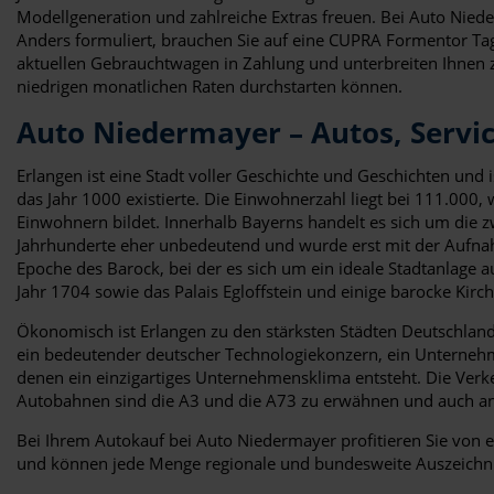
Modellgeneration und zahlreiche Extras freuen. Bei Auto Nie
Anders formuliert, brauchen Sie auf eine CUPRA Formentor Tag
aktuellen Gebrauchtwagen in Zahlung und unterbreiten Ihnen zus
niedrigen monatlichen Raten durchstarten können.
Auto Niedermayer – Autos, Servic
Erlangen ist eine Stadt voller Geschichte und Geschichten und 
das Jahr 1000 existierte. Die Einwohnerzahl liegt bei 111.00
Einwohnern bildet. Innerhalb Bayerns handelt es sich um die
Jahrhunderte eher unbedeutend und wurde erst mit der Aufnah
Epoche des Barock, bei der es sich um ein ideale Stadtanlage 
Jahr 1704 sowie das Palais Egloffstein und einige barocke Kirc
Ökonomisch ist Erlangen zu den stärksten Städten Deutschland
ein bedeutender deutscher Technologiekonzern, ein Unternehme
denen ein einzigartiges Unternehmensklima entsteht. Die Verke
Autobahnen sind die A3 und die A73 zu erwähnen und auch an 
Bei Ihrem Autokauf bei Auto Niedermayer profitieren Sie von
und können jede Menge regionale und bundesweite Auszeichnun