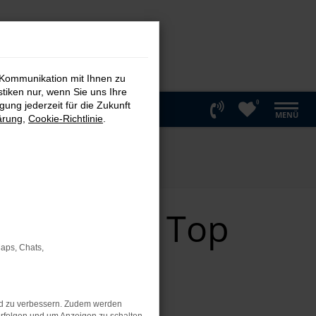
 Kommunikation mit Ihnen zu
stiken nur, wenn Sie uns Ihre
0
ung jederzeit für die Zukunft
MENÜ
ärung
,
Cookie-Richtlinie
.
zulassung Top
Maps, Chats,
ngen
nd zu verbessern. Zudem werden