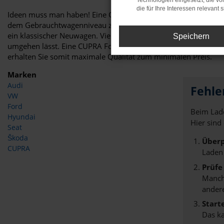
Technologien eingesetzt, die v
die für Ihre Interessen relevant s
Ideen muss man haben! Eine CUPRA Formentor Tageszulassung für
dem Gebrauchtwagenniveau zu zahlen. Dies funktioniert dank 
ein klassischer Neuwagen. Viele Automobilhändler sind jedoch
Speichern
umgehen lässt. Eine CUPRA Formentor Tageszulassung ist somi
erhalten Sie somit maximale Qualität zum minimalen Preis.
Marken
Audi
Fehle
VW
Ford
Beim Lade
Hyundai
Hier sind
Seat
Škoda
Überp
CUPRA
Laden
Prüfe
Manche
andere
Start
Das k