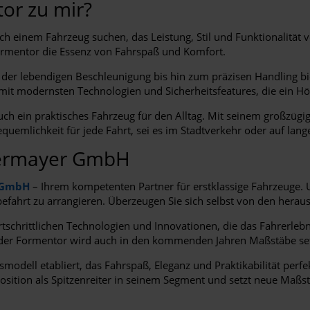
or zu mir?
nach einem Fahrzeug suchen, das Leistung, Stil und Funktionalität
ormentor die Essenz von Fahrspaß und Komfort.
 der lebendigen Beschleunigung bis hin zum präzisen Handling bi
mit modernsten Technologien und Sicherheitsfeatures, die ein H
ch ein praktisches Fahrzeug für den Alltag. Mit seinem großzüg
uemlichkeit für jede Fahrt, sei es im Stadtverkehr oder auf lang
dermayer GmbH
 GmbH
– Ihrem kompetenten Partner für erstklassige Fahrzeuge. 
obefahrt zu arrangieren. Überzeugen Sie sich selbst von den her
rtschrittlichen Technologien und Innovationen, die das Fahrerle
 – der Formentor wird auch in den kommenden Jahren Maßstäbe se
smodell etabliert, das Fahrspaß, Eleganz und Praktikabilität perf
ition als Spitzenreiter in seinem Segment und setzt neue Maßstä