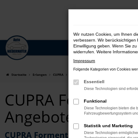
Wir nutzen Cookies, um Ihnen d
verbessern. Wir berücksichtigen 
Einwilligung geben. Wenn Sie zu 
Zum
widerrufen. Weitere Information
Hauptinhalt
Impressum
springen
Folgende Kategorien von Cookies werd
Startseite
Erlangen
CUPRA
CUPRA Formentor
CUPRA Formentor für
Essentiell
Diese Technologien sind erforde
CUPRA Formentor 
Funktional
Diese Technologien bieten die b
Angebote
Fahrzeugbewertungssystem und w
Statistik und Marketing
CUPRA Formentor Tageszulassung –
Diese Technologien ermöglichen