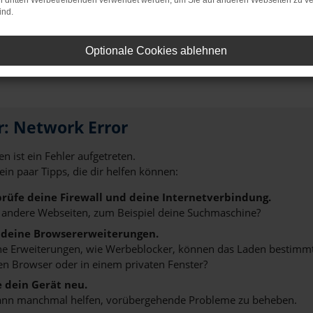
on dritten Werbetreibenden verwendet werden, um Sie auf anderen Webseiten zu ve
ind.
 Erlangen ist eine clevere Möglichkeit, um gleichzeitig einen N
eines Tricks, der in der Automobilbranche gerne praktiziert wi
 in den Rabatten für Neufahrzeuge an die Vorgaben der Herstelle
Optionale Cookies ablehnen
t nicht preisgebunden, wurde aber auch noch keinen einzigen K
r: Network Error
n ist ein Fehler aufgetreten.
 ein paar Tipps, die dir helfen können:
rüfe deine Firewall und deine Internetverbindung.
 andere Webseiten, zum Beispiel deine Suchmaschine?
 deine Browsererweiterungen.
 Erweiterungen, wie Werbeblocker, können das Laden bestimmter 
n Browser oder in einem privaten Fenster?
e dein Gerät neu.
ann manchmal helfen, vorübergehende Probleme zu beheben.