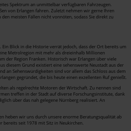
eites Spektrum an unmittelbar verfügbaren Fahrzeugen.
ßen von Erlangen fahren. Zuletzt nehmen wir gerne Ihren
 den meisten Fällen nicht vonnöten, sodass Sie direkt zu
in Blick in die Historie verrät jedoch, dass der Ort bereits um
ine Metrolregion mit mehr als dreieinhalb Millionen
m der Region Franken. Historisch war Erlangen über viele
us diesem Grund existiert eine sehenswerte Neustadt aus der
d und an Sehenswürdigkeiten sind vor allem das Schloss aus dem
rlangen gegründet, die bis heute einen exzellenten Ruf genießt.
ten als regelrechte Motoren der Wirtschaft. Zu nennen sind
n treffen in der Stadt auf diverse Forschungsinstitute, dank
glich über das nah gelegene Nürnberg realisiert. An
ren heben wir uns durch unsere enorme Beratungsqualität ab
ereits seit 1978 mit Sitz in Neukirchen.