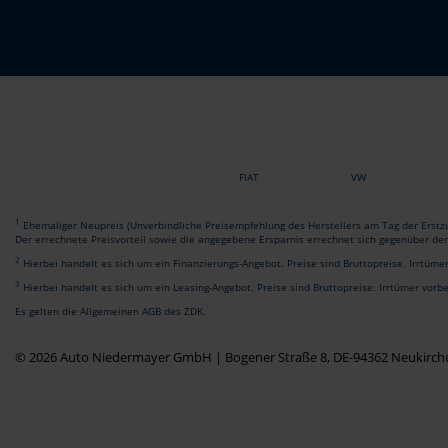
FIAT
VW
1
Ehemaliger Neupreis (Unverbindliche Preisempfehlung des Herstellers am Tag der Erstzu
Der errechnete Preisvorteil sowie die angegebene Ersparnis errechnet sich gegenüber de
2
Hierbei handelt es sich um ein Finanzierungs-Angebot. Preise sind Bruttopreise. Irrtüme
3
Hierbei handelt es sich um ein Leasing-Angebot. Preise sind Bruttopreise. Irrtümer vorb
Es gelten die Allgemeinen AGB des ZDK.
© 2026 Auto Niedermayer GmbH | Bogener Straße 8, DE-94362 Neukirch