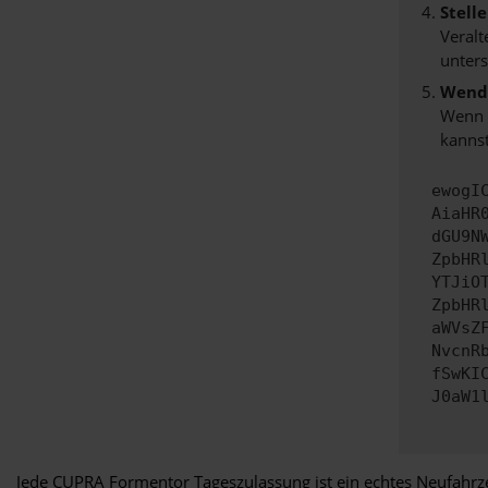
Stell
Veralt
unters
Wende
Wenn d
kannst
ewogI
AiaHR
dGU9N
ZpbHR
YTJiO
ZpbHR
aWVsZ
NvcnR
fSwKI
J0aW1
Jede CUPRA Formentor Tageszulassung ist ein echtes Neufahrze