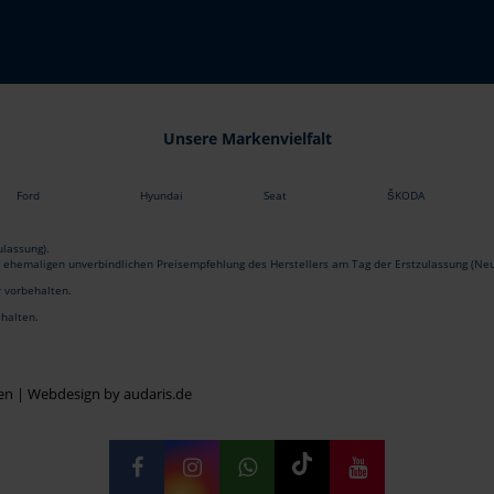
Unsere Markenvielfalt
Ford
Hyundai
Seat
ŠKODA
lassung).
r ehemaligen unverbindlichen Preisempfehlung des Herstellers am Tag der Erstzulassung (Neu
r vorbehalten.
ehalten.
en |
Webdesign by audaris.de