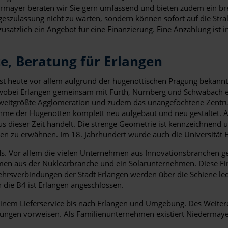
dermayer beraten wir Sie gern umfassend und bieten zudem ein br
eszulassung nicht zu warten, sondern können sofort auf die Stra
ätzlich ein Angebot für eine Finanzierung. Eine Anzahlung ist in
e, Beratung für Erlangen
ist heute vor allem aufgrund der hugenottischen Prägung bekannt. E
0, wobei Erlangen gemeinsam mit Fürth, Nürnberg und Schwabach e
 zweitgrößte Agglomeration und zudem das unangefochtene Zentru
me der Hugenotten komplett neu aufgebaut und neu gestaltet. A
aus dieser Zeit handelt. Die strenge Geometrie ist kennzeichnen
hen zu erwähnen. Im 18. Jahrhundert wurde auch die Universität E
s. Vor allem die vielen Unternehmen aus Innovationsbranchen gel
n aus der Nuklearbranche und ein Solarunternehmen. Diese Firme
hrsverbindungen der Stadt Erlangen werden über die Schiene ledi
die B4 ist Erlangen angeschlossen.
 einem Lieferservice bis nach Erlangen und Umgebung. Des Weite
gen vorweisen. Als Familienunternehmen existiert Niedermayer b