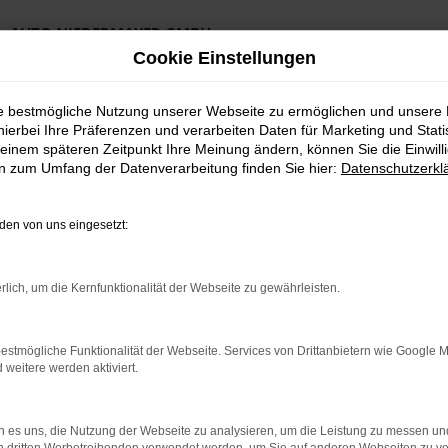
AUTO NIEDERMAYER GMBH
Preiswerte Angebote
Cookie Einstellungen
×
Lieferung an die Haustür
Professionelle Beratung und Kaufabwicklung
ie bestmögliche Nutzung unserer Webseite zu ermöglichen und unsere
hierbei Ihre Präferenzen und verarbeiten Daten für Marketing und Stati
einem späteren Zeitpunkt Ihre Meinung ändern, können Sie die Einwillig
en zum Umfang der Datenverarbeitung finden Sie hier:
Datenschutzerkl
en von uns eingesetzt:
 Erlangen Tageszulassung Top Angebote
rlich, um die Kernfunktionalität der Webseite zu gewährleisten.
für Erlangen Tages
estmögliche Funktionalität der Webseite. Services von Drittanbietern wie Google 
eitere werden aktiviert.
 die clevere Alternative für Erla
 es uns, die Nutzung der Webseite zu analysieren, um die Leistung zu messen u