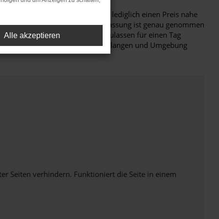
rfolgen und um Anzeigen zu schalten,
euwagen zu fahren, hierfür aber lediglich einen Preis nahe
rd: eine CUPRA Formentor Tageszulassung ist genau genommen
r gebunden, was sich durch das Zulassen für einen Tag
Alle akzeptieren
ilometer bewegt. Für Fahrten in Erlangen und Umgebung
Seiten verhindern. Funktioniert die Seite in einem