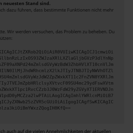
m neuesten Stand sind.
 auch dazu führen, dass bestimmte Funktionen nicht mehr
bitte. Wir werden versuchen, das Problem zu beheben. Du
ützen:
KICAgICJtZXRob2QiOiAiR0VUIiwKICAgICJ1cmwiOi
GllbnRzLzIxOS93ZWJzaXRlLXZlaGljbGVzP3dlYnNp
sZF09aXNPd24mZmlsdGVyWzBdW3ZhbHVlXT10cnVlJm
UIlN0IlMjJhdWRhcmlzX2lkJTIyJTNBJTIyNWVhOTZl
9SU4mZmlsdGVyWzJdW2ZpZWxkXT11c2FnZVN0YXRlJm
TIyJTVEJmZpbHRlclsyXVtvcF09SU4mc29ydFswXVtm
pZWxkXT1pc1RvcCZzb3J0WzFdW29yZGVyXT1ERVNDJn
W1pdD0yMCZza2lwPTAiLAogICAgImhlYWRlcnMiOiB7
gICJyZXNwb25zZVR5cGUiOiAiIgogICAgfSwKICAgIC
mlza3kiOiBmYWxzZQogIH0KfQ==
ch auch auf die vielen Annehmlichkeiten der aktuellen