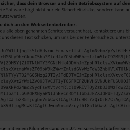
e sicher, dass dein Browser und dein Betriebssystem auf de
ete Software birgt nicht nur ein Sicherheitsrisiko, sondern kann
tützt werden.
 dich an den Webseitenbetreiber.
u alle oben genannten Schritte versucht hast, kontaktiere uns 
 uns diesen Text schicken, um uns bei der Fehlersuche zu unterst
CJuYW1lIjogIk5ldHdvcmtFcnJvciIsCiAgImNvbmZpZyI6IHs
0cHM6Ly9hcGkueC5ha3MtcHJvZC5hdWRhcmlzLm5ldC92MS9jb
WVjZDM5YjZiOTNlNTY3MGNjMjk4ODVhJmZpbHRlclswXVtmaWV
lclsxXVtmaWVsZF09bW9kZWwmZmlsdGVyWzFdW3ZhbHVlXT0lN
TNlNTYyYTQ2MGQ5Mzg2JTIyJTdEJTVEJmZpbHRlclsxXVtvcF0
lclsyXVt2YWx1ZV09JTVCJTIyT05FREFZUkVHSVNUUkFUSU9OJ
F09aXNPd24mc29ydFswXVtvcmRlcl09REVTQyZzb3J0WzFdW2Z
bMl1bZmllbGRdPXByaWNlJnNvcnRbMl1bb3JkZXJdPUFTQyZsa
CAgICJib2R5IjogbnVsbCwKICAgICJleHBlY3QiOiB7CiAgICA
lb3V0IjogMCwKICAgICJwcm9ncmVzcyI6IG51bGwsCiAgICAic
ug mit einem Kilometerstand von „0“. Entsprechend dürfen Sie si