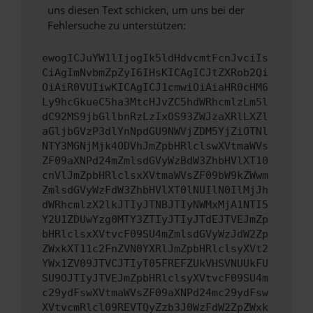
uns diesen Text schicken, um uns bei der
Fehlersuche zu unterstützen:
ewogICJuYW1lIjogIk5ldHdvcmtFcnJvciIs
CiAgImNvbmZpZyI6IHsKICAgICJtZXRob2Qi
OiAiR0VUIiwKICAgICJ1cmwiOiAiaHR0cHM6
Ly9hcGkueC5ha3MtcHJvZC5hdWRhcmlzLm5l
dC92MS9jbGllbnRzLzIxOS93ZWJzaXRlLXZl
aGljbGVzP3dlYnNpdGU9NWVjZDM5YjZiOTNl
NTY3MGNjMjk4ODVhJmZpbHRlclswXVtmaWVs
ZF09aXNPd24mZmlsdGVyWzBdW3ZhbHVlXT10
cnVlJmZpbHRlclsxXVtmaWVsZF09bW9kZWwm
ZmlsdGVyWzFdW3ZhbHVlXT0lNUIlN0IlMjJh
dWRhcmlzX2lkJTIyJTNBJTIyNWMxMjA1NTI5
Y2U1ZDUwYzg0MTY3ZTIyJTIyJTdEJTVEJmZp
bHRlclsxXVtvcF09SU4mZmlsdGVyWzJdW2Zp
ZWxkXT11c2FnZVN0YXRlJmZpbHRlclsyXVt2
YWx1ZV09JTVCJTIyT05FREFZUkVHSVNUUkFU
SU9OJTIyJTVEJmZpbHRlclsyXVtvcF09SU4m
c29ydFswXVtmaWVsZF09aXNPd24mc29ydFsw
XVtvcmRlcl09REVTQyZzb3J0WzFdW2ZpZWxk