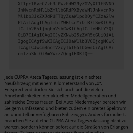
XT1pc1RvcCZzb3J0WzFdW29yZGVyXT1ERVND
JnNvcnRbMl1bZmllbGRdPXByaWNlJnNvcnRb
Ml1bb3JkZXJdPUFTQyZsaW1pdD0yMCZza2lw
PTAiLAogICAgImhlYWRlcnMiOiB7fSwKICAg
ICJib2R5IjogbnVsbCwKICAgICJleHBlY3Qi
OiB7CiAgICAgICJyZXNwb25zZVR5cGUiOiAi
IgogICAgfSwKICAgICJ0aW1lb3V0IjogMCwK
ICAgICJwcm9ncmVzcyI6IG51bGwsCiAgICAi
cmlza3kiOiBmYWxzZQogIH0KfQ==
Jede CUPRA Ateca Tageszulassung ist ein echtes
Neufahrzeug mit einem Kilometerstand von „0“.
Entsprechend dürfen Sie sich auch auf die vielen
Annehmlichkeiten der aktuellen Modellgeneration und
zahlreiche Extras freuen. Bei Auto Niedermayer beraten wir
Sie gern umfassend und bieten zudem ein breites Spektrum
an unmittelbar verfügbaren Fahrzeugen. Anders formuliert,
brauchen Sie auf eine CUPRA Ateca Tageszulassung nicht zu
warten, sondern können sofort auf die Straßen von Erlangen
fahren. Zuletzt nehmen wir gerne Ihren aktuellen