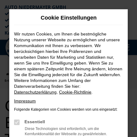
AUTO NIEDERMAYER GMBH
Preiswerte Angebote
Cookie Einstellungen
×
Lieferung an die Haustür
Professionelle Beratung und
Kaufabwicklung
Wir nutzen Cookies, um Ihnen die bestmögliche
Nutzung unserer Webseite zu ermöglichen und unsere
0
Kommunikation mit Ihnen zu verbessern. Wir
Zum
MENÜ
berücksichtigen hierbei Ihre Präferenzen und
Hauptinhalt
verarbeiten Daten für Marketing und Statistiken nur,
springen
wenn Sie uns Ihre Einwilligung geben. Wenn Sie zu
einem späteren Zeitpunkt Ihre Meinung ändern, können
Startseite
Erlangen
CUPRA
CUPRA Ateca
CUPRA Ateca für
Sie die Einwilligung jederzeit für die Zukunft widerrufen.
Weitere Informationen zum Umfang der
Erlangen Tageszulassung Top Angebote
Datenverarbeitung finden Sie hier:
Datenschutzerklärung
,
Cookie-Richtlinie
.
CUPRA Ateca für
Impressum
Folgende Kategorien von Cookies werden von uns eingesetzt:
Erlangen
Essentiell
Diese Technologien sind erforderlich, um die
Kernfunktionalität der Webseite zu gewährleisten.