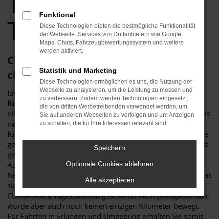
Tageszulassung
Funktional
Top Angebote
Diese Technologien bieten die bestmögliche Funktionalität
der Webseite. Services von Drittanbietern wie Google
Maps, Chats, Fahrzeugbewertungssystem und weitere
werden aktiviert.
CUPRA Ateca Tageszulassung – die
Statistik und Marketing
clevere Alternative für Erlangen
Diese Technologien ermöglichen es uns, die Nutzung der
Webseite zu analysieren, um die Leistung zu messen und
Ideen muss man haben! Eine CUPRA Ateca Tageszulassung
zu verbessern. Zudem werden Technologien eingesetzt,
für Erlangen ist eine clevere Möglichkeit, um gleichzeitig
die von dritten Werbetreibenden verwendet werden, um
einen Neuwagen zu fahren, hierfür aber lediglich einen Preis
Sie auf anderen Webseiten zu verfolgen und um Anzeigen
nahe dem Gebrauchtwagenniveau zu zahlen. Dies
zu schalten, die für Ihre Interessen relevant sind.
funktioniert dank eines Tricks, der in der Automobilbranche
gerne praktiziert wird: eine CUPRA Ateca Tageszulassung ist
Speichern
genau genommen ein klassischer Neuwagen. Viele
Automobilhändler sind jedoch in den Rabatten für
Optionale Cookies ablehnen
Neufahrzeuge an die Vorgaben der Hersteller gebunden, was
Alle akzeptieren
sich durch das Zulassen für einen Tag umgehen lässt. Eine
CUPRA Ateca Tageszulassung ist somit nicht preisgebunden,
wurde aber auch noch keinen einzigen Kilometer bewegt.
Für Fahrten in Erlangen und Umgebung erhalten Sie somit