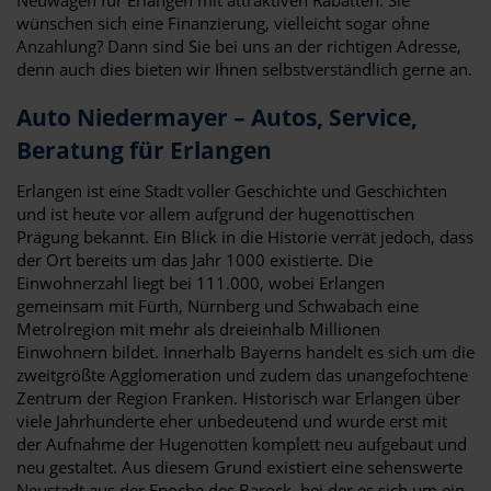
wünschen sich eine Finanzierung, vielleicht sogar ohne
Anzahlung? Dann sind Sie bei uns an der richtigen Adresse,
denn auch dies bieten wir Ihnen selbstverständlich gerne an.
Auto Niedermayer – Autos, Service,
Beratung für Erlangen
Erlangen ist eine Stadt voller Geschichte und Geschichten
und ist heute vor allem aufgrund der hugenottischen
Prägung bekannt. Ein Blick in die Historie verrät jedoch, dass
der Ort bereits um das Jahr 1000 existierte. Die
Einwohnerzahl liegt bei 111.000, wobei Erlangen
gemeinsam mit Fürth, Nürnberg und Schwabach eine
Metrolregion mit mehr als dreieinhalb Millionen
Einwohnern bildet. Innerhalb Bayerns handelt es sich um die
zweitgrößte Agglomeration und zudem das unangefochtene
Zentrum der Region Franken. Historisch war Erlangen über
viele Jahrhunderte eher unbedeutend und wurde erst mit
der Aufnahme der Hugenotten komplett neu aufgebaut und
neu gestaltet. Aus diesem Grund existiert eine sehenswerte
Neustadt aus der Epoche des Barock, bei der es sich um ein