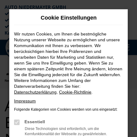
AUTO NIEDERMAYER GMBH
Preiswerte Angebote
Cookie Einstellungen
×
Lieferung an die Haustür
Professionelle Beratung und
Kaufabwicklung
Wir nutzen Cookies, um Ihnen die bestmögliche
Nutzung unserer Webseite zu ermöglichen und unsere
0
Kommunikation mit Ihnen zu verbessern. Wir
Zum
MENÜ
berücksichtigen hierbei Ihre Präferenzen und
Hauptinhalt
verarbeiten Daten für Marketing und Statistiken nur,
springen
wenn Sie uns Ihre Einwilligung geben. Wenn Sie zu
einem späteren Zeitpunkt Ihre Meinung ändern, können
Startseite
Erlangen
Audi
Audi Q5
Audi Q5 für Erlangen
Sie die Einwilligung jederzeit für die Zukunft widerrufen.
Weitere Informationen zum Umfang der
Neuwagen Top Angebote
Datenverarbeitung finden Sie hier:
Datenschutzerklärung
,
Cookie-Richtlinie
.
Audi Q5 für
Impressum
Folgende Kategorien von Cookies werden von uns eingesetzt:
Erlangen
Essentiell
Diese Technologien sind erforderlich, um die
Kernfunktionalität der Webseite zu gewährleisten.