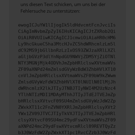
uns diesen Text schicken, um uns bei der
Fehlersuche zu unterstützen:
ewogICJuYW1lIjogIk5ldHdvcmtFcnJvciIs
CiAgImNvbmZpZyI6IHsKICAgICJtZXRob2Qi
OiAiR0VUIiwKICAgICJ1cmwiOiAiaHR0cHM6
Ly9hcGkueC5ha3MtcHJvZC5hdWRhcmlzLm5l
dC92MS9jbGllbnRzLzIxOS93ZWJzaXRlLXZl
aGljbGVzP3dlYnNpdGU9NWVjZDM5YjZiOTNl
NTY3MGNjMjk4ODVhJmZpbHRlclswXVtmaWVs
ZF09aXNPd24mZmlsdGVyWzBdW3ZhbHVlXT10
cnVlJmZpbHRlclsxXVtmaWVsZF09bW9kZWwm
ZmlsdGVyWzFdW3ZhbHVlXT0lNUIlN0IlMjJh
dWRhcmlzX2lkJTIyJTNBJTIyNWI4M2UzNzc4
YTlhNTIzMDI1MDAyMThhJTIyJTdEJTVEJmZp
bHRlclsxXVtvcF09SU4mZmlsdGVyWzJdW2Zp
ZWxkXT11c2FnZVN0YXRlJmZpbHRlclsyXVt2
YWx1ZV09JTVCJTIyTkVXJTIyJTVEJmZpbHRl
clsyXVtvcF09SU4mc29ydFswXVtmaWVsZF09
aXNPd24mc29ydFswXVtvcmRlcl09REVTQyZz
b3J0WzFdW2ZpZWxkXT1pc1RvcCZzb3J0WzFd