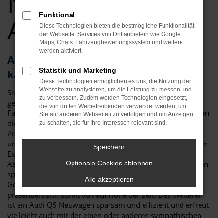
Neuwagen Top
Funktional
Angebote
Diese Technologien bieten die bestmögliche Funktionalität
der Webseite. Services von Drittanbietern wie Google
Maps, Chats, Fahrzeugbewertungssystem und weitere
werden aktiviert.
Audi Q5 – als Neuwagen für Erlangen
Statistik und Marketing
kaum zu toppen
Diese Technologien ermöglichen es uns, die Nutzung der
Webseite zu analysieren, um die Leistung zu messen und
Sicher haben Sie schon viel über den Audi Q5 Neuwagen
zu verbessern. Zudem werden Technologien eingesetzt,
gelesen und festgestellt, dass es kaum ein geeigneteres
die von dritten Werbetreibenden verwendet werden, um
Fahrzeug für Erlangen und Umgebung gibt. Da ist zum einen
Sie auf anderen Webseiten zu verfolgen und um Anzeigen
die überzeugende Optik, die klar und deutlich die
zu schalten, die für Ihre Interessen relevant sind.
Zugehörigkeit zur Modellfamilie von Audi erkennen lässt
und doch eigenständig ausfällt. Da sind aber auch die vielen
Speichern
Extras der aktuellen Modellgeneration und die
Assistenzsysteme. Für einen Audi Q5 Neuwagen in Erlangen
Optionale Cookies ablehnen
sprich in erster Linie der Sicherheitsaspekt. Mit jeder
Alle akzeptieren
Generation hat das Fahrzeug neue Technik erhalten und
präsentiert sich somit voll auf Höhe der Zeit. Des Weiteren
ist ein Audi Q5 Neuwagen sparsam und effizient und erfreut
vielleicht auch mit der einen oder anderen sympathischen