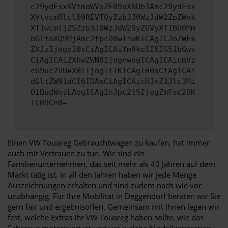
c29ydFsxXVtmaWVsZF09aXNUb3Amc29ydFsx
XVtvcmRlcl09REVTQyZzb3J0WzJdW2ZpZWxk
XT1wcmljZSZzb3J0WzJdW29yZGVyXT1BU0Mm
bGltaXQ9MjAmc2tpcD0wIiwKICAgICJoZWFk
ZXJzIjoge30sCiAgICAiYm9keSI6IG51bGws
CiAgICAiZXhwZWN0IjogewogICAgICAicmVz
cG9uc2VUeXBlIjogIiIKICAgIH0sCiAgICAi
dGltZW91dCI6IDAsCiAgICAicHJvZ3Jlc3Mi
OiBudWxsLAogICAgInJpc2t5IjogZmFsc2UK
ICB9Cn0=
Einen VW Touareg Gebrauchtwagen zu kaufen, hat immer
auch mit Vertrauen zu tun. Wir sind ein
Familienunternehmen, das seit mehr als 40 Jahren auf dem
Markt tätig ist. In all den Jahren haben wir jede Menge
Auszeichnungen erhalten und sind zudem nach wie vor
unabhängig. Für Ihre Mobilität in Deggendorf beraten wir Sie
gern fair und ergebnisoffen. Gemeinsam mit Ihnen legen wir
fest, welche Extras Ihr VW Touareg haben sollte, wie das
Fahrzeug motorisiert ist und um welche Modellgeneration