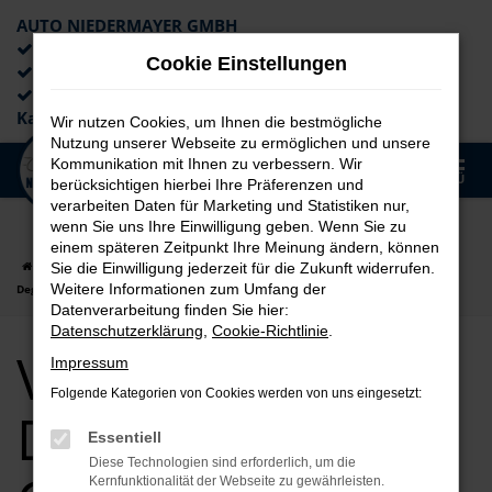
AUTO NIEDERMAYER GMBH
Preiswerte Angebote
Cookie Einstellungen
×
Lieferung an die Haustür
Professionelle Beratung und
Kaufabwicklung
Wir nutzen Cookies, um Ihnen die bestmögliche
Nutzung unserer Webseite zu ermöglichen und unsere
0
Kommunikation mit Ihnen zu verbessern. Wir
Zum
MENÜ
berücksichtigen hierbei Ihre Präferenzen und
Hauptinhalt
verarbeiten Daten für Marketing und Statistiken nur,
springen
wenn Sie uns Ihre Einwilligung geben. Wenn Sie zu
einem späteren Zeitpunkt Ihre Meinung ändern, können
Startseite
Deggendorf
VW
VW Touareg
VW Touareg für
Sie die Einwilligung jederzeit für die Zukunft widerrufen.
Weitere Informationen zum Umfang der
Deggendorf Gebrauchtwagen Top Angebote
Datenverarbeitung finden Sie hier:
Datenschutzerklärung
,
Cookie-Richtlinie
.
VW Touareg für
Impressum
Folgende Kategorien von Cookies werden von uns eingesetzt:
Deggendorf
Essentiell
Diese Technologien sind erforderlich, um die
Kernfunktionalität der Webseite zu gewährleisten.