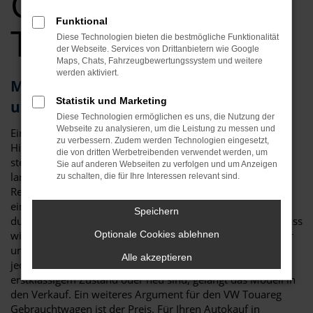
Gebrauchtwagen
Funktional
Top Angebote
Diese Technologien bieten die bestmögliche Funktionalität
der Webseite. Services von Drittanbietern wie Google
Maps, Chats, Fahrzeugbewertungssystem und weitere
werden aktiviert.
Mit dem VW Touareg Gebrauchtwagen
Statistik und Marketing
unterwegs in Deggendorf
Diese Technologien ermöglichen es uns, die Nutzung der
Webseite zu analysieren, um die Leistung zu messen und
Ein VW Touareg Gebrauchtwagen ist gleich in mehrerlei
zu verbessern. Zudem werden Technologien eingesetzt,
Hinsicht die perfekte Wahl für Deggendorf. An erster Stelle
die von dritten Werbetreibenden verwendet werden, um
steht die Qualität: der VW Touareg gilt als besonders
Sie auf anderen Webseiten zu verfolgen und um Anzeigen
langlebig und zeigt sich nur wenig anfällig für Pannen. Zu
zu schalten, die für Ihre Interessen relevant sind.
Reparaturen kommt es nur selten und so erwerben Sie mit
einem VW Touareg Gebrauchtwagen für Deggendorf ein
Speichern
durch und durch zuverlässiges Fahrzeug. Hinzu kommt, dass
wir bei Auto Niedermayer jedes gebrauchte Fahrzeug einer
Optionale Cookies ablehnen
umfangreichen Kontrolle unterziehen. Nur, wenn wirklich
Alle akzeptieren
jedes Details stimmt und auch die Verschleißteile in
erstklassigem Zustand oder neu sind, gelangt das Modell in
den Verkauf. Ein weiteres Argument für den VW Touareg
Gebrauchtwagen ist der Preis. Für Ihren Autokauf in