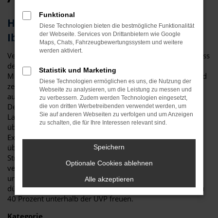
Funktional
Herausragendes Fahrzeug: der Seat
Diese Technologien bieten die bestmögliche Funktionalität
Ibiza für Deggendorf
der Webseite. Services von Drittanbietern wie Google
Maps, Chats, Fahrzeugbewertungssystem und weitere
werden aktiviert.
Vergleichstest und Erfahrungsberichte zeigen eindeutig, dass
der Seat Ibiza ein erstklassiges Fahrzeug ist. Für Ihre
Statistik und Marketing
Mobilität in Deggendorf ist das Modell perfekt geeignet und
Diese Technologien ermöglichen es uns, die Nutzung der
zeichnet sich sowohl durch seine Verarbeitungsqualität als
Webseite zu analysieren, um die Leistung zu messen und
auch die vielen Extras aus. Nicht nur im Stadtverkehr in
zu verbessern. Zudem werden Technologien eingesetzt,
Deggendorf ist der Seat Ibiza die beste Wahl: auch auf
die von dritten Werbetreibenden verwendet werden, um
Sie auf anderen Webseiten zu verfolgen und um Anzeigen
Landstraße und Autobahn erweist sich das Modell als
zu schalten, die für Ihre Interessen relevant sind.
überzeugend. Bei Auto Niedermayer verstehen wir uns als
Experten rund um den Seat Ibiza und haben – im
übertragenen Sinne – bereits zahlreiche Modelle auf die
Speichern
Straßen von Deggendorf geschickt. Als Familienbetrieb
Optionale Cookies ablehnen
verfügen wir über eine Erfahrung von mehr als 40 Jahren
und beraten Sie gerne fair und kompetent. Darüber hinaus
Alle akzeptieren
dürfen Sie sich auf durch und durch attraktive Preise bis zu
40 Prozent unterhalb der UVP freuen.
Kategorie