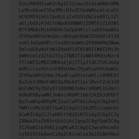
OiAiR0VUIiwKICAgICJ1cmwiOiAiaHR0cHM6
Ly9hcGkueC5ha3MtcHJvZC5hdWRhcmlzLm5l
dC92MS9jbGllbnRzLzIxOS93ZWJzaXRlLXZl
aGljbGVzP3dlYnNpdGU9NWVjZDM5YjZiOTNl
NTY3MGNjMjk4ODVhJmZpbHRlclswXVtmaWVs
ZF09aXNPd24mZmlsdGVyWzBdW3ZhbHVlXT10
cnVlJmZpbHRlclsxXVtmaWVsZF09bW9kZWwm
ZmlsdGVyWzFdW3ZhbHVlXT0lNUIlN0IlMjJh
dWRhcmlzX2lkJTIyJTNBJTIyNWI4M2UzNzc4
YTlhNTIzMDI1MDAxZjdjJTIyJTdEJTVEJmZp
bHRlclsxXVtvcF09SU4mc29ydFswXVtmaWVs
ZF09aXNPd24mc29ydFswXVtvcmRlcl09REVT
QyZzb3J0WzFdW2ZpZWxkXT1pc1RvcCZzb3J0
WzFdW29yZGVyXT1ERVNDJnNvcnRbMl1bZmll
bGRdPXByaWNlJnNvcnRbMl1bb3JkZXJdPUFT
QyZsaW1pdD0yMCZza2lwPTAiLAogICAgImhl
YWRlcnMiOiB7fSwKICAgICJib2R5IjogbnVs
bCwKICAgICJleHBlY3QiOiB7CiAgICAgICJy
ZXNwb25zZVR5cGUiOiAiIgogICAgfSwKICAg
ICJ0aW1lb3V0IjogMCwKICAgICJwcm9ncmVz
cyI6IG51bGwsCiAgICAicmlza3kiOiBmYWxz