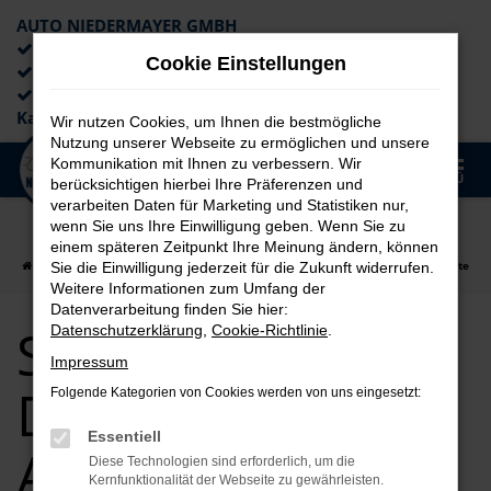
AUTO NIEDERMAYER GMBH
Preiswerte Angebote
Cookie Einstellungen
×
Lieferung an die Haustür
Professionelle Beratung und
Kaufabwicklung
Wir nutzen Cookies, um Ihnen die bestmögliche
Nutzung unserer Webseite zu ermöglichen und unsere
0
Kommunikation mit Ihnen zu verbessern. Wir
Zum
MENÜ
berücksichtigen hierbei Ihre Präferenzen und
Hauptinhalt
verarbeiten Daten für Marketing und Statistiken nur,
springen
wenn Sie uns Ihre Einwilligung geben. Wenn Sie zu
einem späteren Zeitpunkt Ihre Meinung ändern, können
Startseite
Deggendorf
Seat
Seat Ibiza für Deggendorf Top Angebote
Sie die Einwilligung jederzeit für die Zukunft widerrufen.
Weitere Informationen zum Umfang der
Datenverarbeitung finden Sie hier:
Seat Ibiza für
Datenschutzerklärung
,
Cookie-Richtlinie
.
Impressum
Deggendorf Top
Folgende Kategorien von Cookies werden von uns eingesetzt:
Essentiell
Angebote
Diese Technologien sind erforderlich, um die
Kernfunktionalität der Webseite zu gewährleisten.