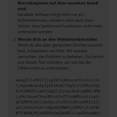
Betriebssystem auf dem neuesten Stand
sind.
Veraltete Software birgt nicht nur ein
Sicherheitsrisiko, sondern kann auch dazu
führen, dass bestimmte Funktionen nicht mehr
unterstützt werden.
Wende dich an den Webseitenbetreiber.
Wenn du alle oben genannten Schritte versucht
hast, kontaktiere uns bitte. Wir werden
versuchen, das Problem zu beheben. Du kannst
uns diesen Text schicken, um uns bei der
Fehlersuche zu unterstützen:
ewogICJuYW1lIjogIk5ldHdvcmtFcnJvciIs
CiAgImNvbmZpZyI6IHsKICAgICJtZXRob2Qi
OiAiR0VUIiwKICAgICJ1cmwiOiAiaHR0cHM6
Ly9hcGkueC5ha3MtcHJvZC5hdWRhcmlzLm5l
dC92MS9jbGllbnRzLzIxOS93ZWJzaXRlLXZl
aGljbGVzP3dlYnNpdGU9NWVjZDM5YjZiOTNl
NTY3MGNjMjk4ODVhJmZpbHRlclswXVtmaWVs