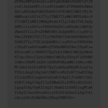
ZF09aXNPd24mZmlsdGVyWzBdW3ZhbHVlXT10
cnVlJmZpbHRlclsxXVtmaWVsZF09bW9kZWwm
ZmlsdGVyWzFdW3ZhbHVlXT0lNUIlN0IlMjJh
dWRhcmlzX2lkJTIyJTNBJTIyNWI4M2UzNzc4
YTlhNTIzMDI1MDAyMzdhJTIyJTdEJTVEJmZp
bHRlclsxXVtvcF09SU4mZmlsdGVyWzJdW2Zp
ZWxkXT11c2FnZVN0YXRlJmZpbHRlclsyXVt2
YWx1ZV09JTVCJTIyT05FREFZUkVHSVNUUkFU
SU9OJTIyJTVEJmZpbHRlclsyXVtvcF09SU4m
c29ydFswXVtmaWVsZF09aXNPd24mc29ydFsw
XVtvcmRlcl09REVTQyZzb3J0WzFdW2ZpZWxk
XT1pc1RvcCZzb3J0WzFdW29yZGVyXT1ERVND
JnNvcnRbMl1bZmllbGRdPXByaWNlJnNvcnRb
Ml1bb3JkZXJdPUFTQyZsaW1pdD0yMCZza2lw
PTAiLAogICAgImhlYWRlcnMiOiB7fSwKICAg
ICJib2R5IjogbnVsbCwKICAgICJleHBlY3Qi
OiB7CiAgICAgICJyZXNwb25zZVR5cGUiOiAi
IgogICAgfSwKICAgICJ0aW1lb3V0IjogMCwK
ICAgICJwcm9ncmVzcyI6IG51bGwsCiAgICAi
cmlza3kiOiBmYWxzZQogIH0KfQ==