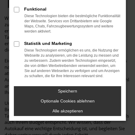
Top Angebote
Funktional
Diese Technologien bieten die bestmögliche Funktionalität
Willkommen bei Auto Niedermayer GmbH, Ihrem
der Webseite. Services von Drittanbietern wie Google
zuverlässigen Partner für Qualität, Service und eine
Maps, Chats, Fahrzeugbewertungssystem und weitere
erstklassige Auswahl.
werden aktiviert.
Tauchen Sie ein in die Welt der Tageszulassungen und
entdecken Sie, warum ein VW Touareg mit Tageszulassung
Statistik und Marketing
die ideale Wahl für Sie sein kann.
Diese Technologien ermöglichen es uns, die Nutzung der
Webseite zu analysieren, um die Leistung zu messen und
Eine Tageszulassung ermöglicht es Ihnen, die Vorteile eines
zu verbessern. Zudem werden Technologien eingesetzt,
die von dritten Werbetreibenden verwendet werden, um
nahezu neuen Fahrzeugs zu genießen – und das zu
Sie auf anderen Webseiten zu verfolgen und um Anzeigen
attraktiven Preisen sowie mit sofortiger Verfügbarkeit. Bei
zu schalten, die für Ihre Interessen relevant sind.
Auto Niedermayer GmbH finden Sie eine vielfältige Auswahl
an VW Touareg mit Tageszulassung, die darauf wartet, von
Speichern
Ihnen entdeckt zu werden.
Optionale Cookies ablehnen
Unser engagiertes Team unterstützt Sie mit kompetenter
Beratung, damit Sie genau das passende VW Touareg mit
Alle akzeptieren
Tageszulassung finden, das sowohl Ihren Anforderungen als
auch Ihrem Budget entspricht. Wir wissen, dass der
Autokauf eine wichtige Entscheidung ist, und begleiten Sie
daher vertrauensvoll durch jeden Schritt.