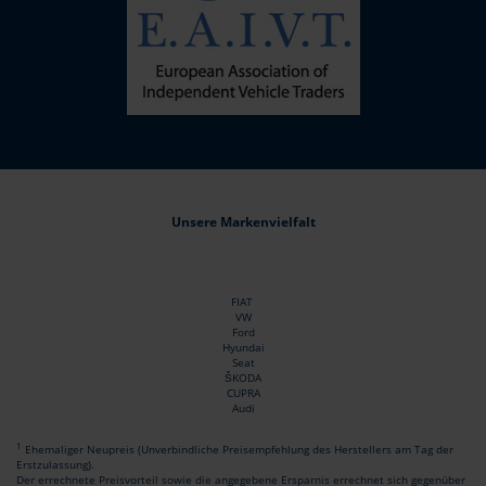
Unsere Markenvielfalt
FIAT
VW
Ford
Hyundai
Seat
ŠKODA
CUPRA
Audi
1
Ehemaliger Neupreis (Unverbindliche Preisempfehlung des Herstellers am Tag der
Erstzulassung).
Der errechnete Preisvorteil sowie die angegebene Ersparnis errechnet sich gegenüber