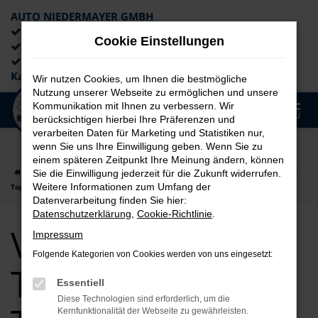
AUTO NIEDERMAYER GMBH
Preiswerte Angebote
Cookie Einstellungen
×
Lieferung an die Haustür
Professionelle Beratung und
Kaufabwicklung
Wir nutzen Cookies, um Ihnen die bestmögliche
Nutzung unserer Webseite zu ermöglichen und unsere
0
Kommunikation mit Ihnen zu verbessern. Wir
Zum
MENÜ
berücksichtigen hierbei Ihre Präferenzen und
Hauptinhalt
verarbeiten Daten für Marketing und Statistiken nur,
springen
wenn Sie uns Ihre Einwilligung geben. Wenn Sie zu
einem späteren Zeitpunkt Ihre Meinung ändern, können
Startseite
auto
VW
VW Touareg
VW Touareg Tageszulassung -
Sie die Einwilligung jederzeit für die Zukunft widerrufen.
Weitere Informationen zum Umfang der
Top Angebote
Datenverarbeitung finden Sie hier:
Datenschutzerklärung
,
Cookie-Richtlinie
.
VW Touareg
Impressum
Folgende Kategorien von Cookies werden von uns eingesetzt:
Tageszulassung -
Essentiell
Diese Technologien sind erforderlich, um die
Kernfunktionalität der Webseite zu gewährleisten.