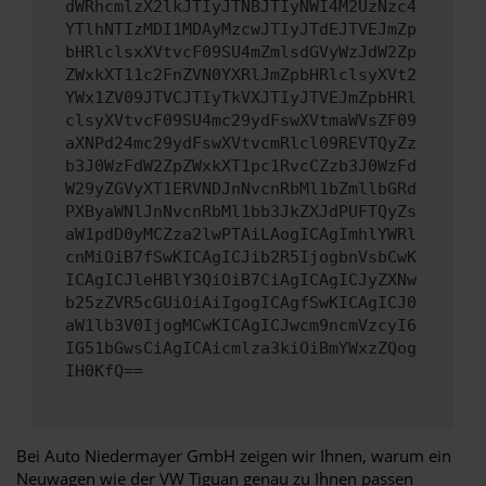
dWRhcmlzX2lkJTIyJTNBJTIyNWI4M2UzNzc4
YTlhNTIzMDI1MDAyMzcwJTIyJTdEJTVEJmZp
bHRlclsxXVtvcF09SU4mZmlsdGVyWzJdW2Zp
ZWxkXT11c2FnZVN0YXRlJmZpbHRlclsyXVt2
YWx1ZV09JTVCJTIyTkVXJTIyJTVEJmZpbHRl
clsyXVtvcF09SU4mc29ydFswXVtmaWVsZF09
aXNPd24mc29ydFswXVtvcmRlcl09REVTQyZz
b3J0WzFdW2ZpZWxkXT1pc1RvcCZzb3J0WzFd
W29yZGVyXT1ERVNDJnNvcnRbMl1bZmllbGRd
PXByaWNlJnNvcnRbMl1bb3JkZXJdPUFTQyZs
aW1pdD0yMCZza2lwPTAiLAogICAgImhlYWRl
cnMiOiB7fSwKICAgICJib2R5IjogbnVsbCwK
ICAgICJleHBlY3QiOiB7CiAgICAgICJyZXNw
b25zZVR5cGUiOiAiIgogICAgfSwKICAgICJ0
aW1lb3V0IjogMCwKICAgICJwcm9ncmVzcyI6
IG51bGwsCiAgICAicmlza3kiOiBmYWxzZQog
IH0KfQ==
Bei Auto Niedermayer GmbH zeigen wir Ihnen, warum ein
Neuwagen wie der VW Tiguan genau zu Ihnen passen