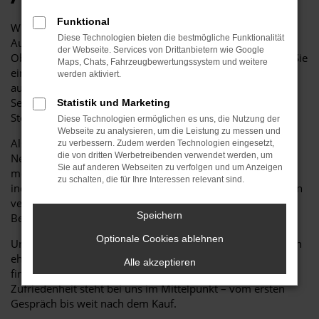
Funktional
Willkommen bei Auto Niedermayer GmbH – Ihrem freien
Diese Technologien bieten die bestmögliche Funktionalität
Autohaus für Neuwagen, auch von VW wie dem Tiguan.
der Webseite. Services von Drittanbietern wie Google
Ob Stadtflitzer, Familienwagen oder SUV – bei uns finden Sie
Maps, Chats, Fahrzeugbewertungssystem und weitere
eine vielfältige Auswahl an aktuellen Modellen, darunter
werden aktiviert.
auch hochwertige VW Neuwagen wie der Tiguan. Qualität,
Service und persönliche Beratung stehen bei uns an erster
Statistik und Marketing
Stelle.
Diese Technologien ermöglichen es uns, die Nutzung der
Webseite zu analysieren, um die Leistung zu messen und
Als freier Händler bieten wir Ihnen attraktive
zu verbessern. Zudem werden Technologien eingesetzt,
die von dritten Werbetreibenden verwendet werden, um
Neuwagenangebote verschiedenster Hersteller – mit
Sie auf anderen Webseiten zu verfolgen und um Anzeigen
modernster Technik, neuesten Sicherheitsstandards und
zu schalten, die für Ihre Interessen relevant sind.
individueller Ausstattung. Auch der VW Tiguan ist bei uns in
verschiedenen Varianten erhältlich – passend zu Ihren
Speichern
Bedürfnissen und Wünschen.
Optionale Cookies ablehnen
Unser erfahrenes Team nimmt sich Zeit für Sie: Wir beraten
ehrlich und kompetent, damit Sie genau das Fahrzeug
Alle akzeptieren
finden, das zu Ihrem Lebensstil und Budget passt. Ihre
Zufriedenheit steht bei uns im Mittelpunkt – vom ersten
Gespräch bis weit nach dem Kauf.