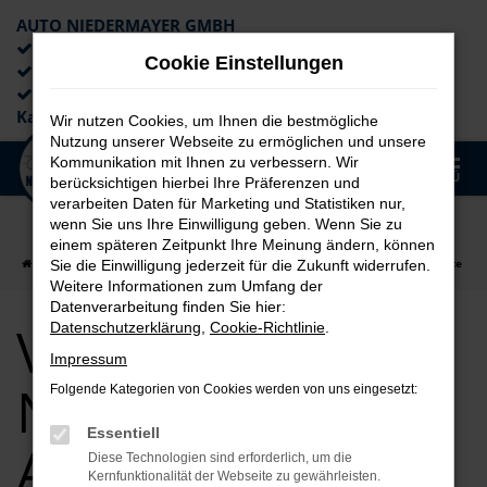
AUTO NIEDERMAYER GMBH
Preiswerte Angebote
Cookie Einstellungen
×
Lieferung an die Haustür
Professionelle Beratung und
Kaufabwicklung
Wir nutzen Cookies, um Ihnen die bestmögliche
Nutzung unserer Webseite zu ermöglichen und unsere
0
Kommunikation mit Ihnen zu verbessern. Wir
Zum
MENÜ
berücksichtigen hierbei Ihre Präferenzen und
Hauptinhalt
verarbeiten Daten für Marketing und Statistiken nur,
springen
wenn Sie uns Ihre Einwilligung geben. Wenn Sie zu
einem späteren Zeitpunkt Ihre Meinung ändern, können
Startseite
auto
VW
VW Tiguan
VW Tiguan Neuwagen Angebote
Sie die Einwilligung jederzeit für die Zukunft widerrufen.
Weitere Informationen zum Umfang der
Datenverarbeitung finden Sie hier:
VW Tiguan
Datenschutzerklärung
,
Cookie-Richtlinie
.
Impressum
Neuwagen
Folgende Kategorien von Cookies werden von uns eingesetzt:
Essentiell
Angebote
Diese Technologien sind erforderlich, um die
Kernfunktionalität der Webseite zu gewährleisten.