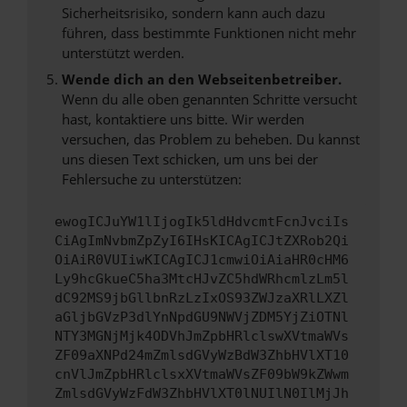
Sicherheitsrisiko, sondern kann auch dazu
führen, dass bestimmte Funktionen nicht mehr
unterstützt werden.
Wende dich an den Webseitenbetreiber.
Wenn du alle oben genannten Schritte versucht
hast, kontaktiere uns bitte. Wir werden
versuchen, das Problem zu beheben. Du kannst
uns diesen Text schicken, um uns bei der
Fehlersuche zu unterstützen:
ewogICJuYW1lIjogIk5ldHdvcmtFcnJvciIs
CiAgImNvbmZpZyI6IHsKICAgICJtZXRob2Qi
OiAiR0VUIiwKICAgICJ1cmwiOiAiaHR0cHM6
Ly9hcGkueC5ha3MtcHJvZC5hdWRhcmlzLm5l
dC92MS9jbGllbnRzLzIxOS93ZWJzaXRlLXZl
aGljbGVzP3dlYnNpdGU9NWVjZDM5YjZiOTNl
NTY3MGNjMjk4ODVhJmZpbHRlclswXVtmaWVs
ZF09aXNPd24mZmlsdGVyWzBdW3ZhbHVlXT10
cnVlJmZpbHRlclsxXVtmaWVsZF09bW9kZWwm
ZmlsdGVyWzFdW3ZhbHVlXT0lNUIlN0IlMjJh