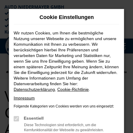
AUTO NIEDERMAYER GMBH
Preiswerte Angebote
Cookie Einstellungen
×
Lieferung an die Haustür
Professionelle Beratung und
Kaufabwicklung
Wir nutzen Cookies, um Ihnen die bestmögliche
Nutzung unserer Webseite zu ermöglichen und unsere
0
Kommunikation mit Ihnen zu verbessern. Wir
Zum
MENÜ
berücksichtigen hierbei Ihre Präferenzen und
Hauptinhalt
verarbeiten Daten für Marketing und Statistiken nur,
springen
wenn Sie uns Ihre Einwilligung geben. Wenn Sie zu
einem späteren Zeitpunkt Ihre Meinung ändern, können
Startseite
auto
VW
VW Golf
VW Golf Gebrauchtwagen Angebote
Sie die Einwilligung jederzeit für die Zukunft widerrufen.
Weitere Informationen zum Umfang der
Datenverarbeitung finden Sie hier:
VW Golf
Datenschutzerklärung
,
Cookie-Richtlinie
.
Impressum
Gebrauchtwagen
Folgende Kategorien von Cookies werden von uns eingesetzt:
Essentiell
Angebote
Diese Technologien sind erforderlich, um die
Kernfunktionalität der Webseite zu gewährleisten.