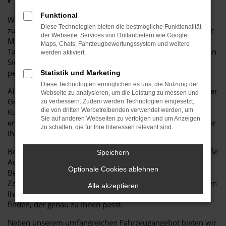
Funktional
Willkommen bei Auto Niedermayer GmbH, Ihrem
Diese Technologien bieten die bestmögliche Funktionalität
zuverlässigen Partner für hochwertige Gebrauchtwagen der
der Webseite. Services von Drittanbietern wie Google
Marke VW.
Maps, Chats, Fahrzeugbewertungssystem und weitere
Tauchen Sie ein in unsere vielfältige Auswahl und entdecken
werden aktiviert.
Sie, warum ein VW Golf Gebrauchtwagen bei uns die
perfekte Wahl für Sie ist.
Statistik und Marketing
Diese Technologien ermöglichen es uns, die Nutzung der
Als freier Händler für VW Fahrzeuge steht Auto Niedermayer
Webseite zu analysieren, um die Leistung zu messen und
GmbH seit Jahren für Qualität, Service und
zu verbessern. Zudem werden Technologien eingesetzt,
die von dritten Werbetreibenden verwendet werden, um
Kundenzufriedenheit. Wir bieten Ihnen eine breite Palette
Sie auf anderen Webseiten zu verfolgen und um Anzeigen
erstklassiger Gebrauchtwagen, die sorgfältig geprüft und für
zu schalten, die für Ihre Interessen relevant sind.
Ihren Fahrkomfort optimiert wurden.
Bei Auto Niedermayer GmbH finden Sie nicht nur eine große
Speichern
Auswahl an Fahrzeugen, sondern auch eine professionelle
Optionale Cookies ablehnen
Beratung durch unser erfahrenes Team. Wir nehmen uns
Zeit, Ihre Wünsche und Bedürfnisse zu verstehen und helfen
Alle akzeptieren
Ihnen dabei, den perfekten VW Golf Gebrauchtwagen zu
finden, der genau zu Ihnen passt.
Neben unserem umfangreichen Fahrzeugangebot bieten wir