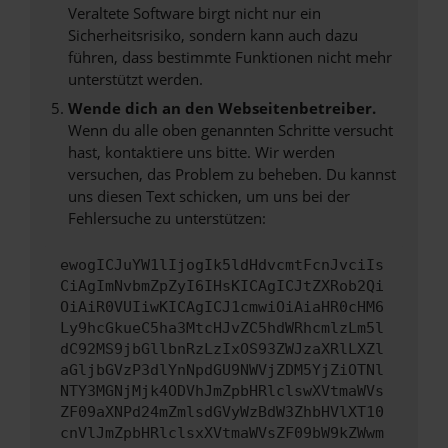
Veraltete Software birgt nicht nur ein
Sicherheitsrisiko, sondern kann auch dazu
führen, dass bestimmte Funktionen nicht mehr
unterstützt werden.
Wende dich an den Webseitenbetreiber.
Wenn du alle oben genannten Schritte versucht
hast, kontaktiere uns bitte. Wir werden
versuchen, das Problem zu beheben. Du kannst
uns diesen Text schicken, um uns bei der
Fehlersuche zu unterstützen:
ewogICJuYW1lIjogIk5ldHdvcmtFcnJvciIs
CiAgImNvbmZpZyI6IHsKICAgICJtZXRob2Qi
OiAiR0VUIiwKICAgICJ1cmwiOiAiaHR0cHM6
Ly9hcGkueC5ha3MtcHJvZC5hdWRhcmlzLm5l
dC92MS9jbGllbnRzLzIxOS93ZWJzaXRlLXZl
aGljbGVzP3dlYnNpdGU9NWVjZDM5YjZiOTNl
NTY3MGNjMjk4ODVhJmZpbHRlclswXVtmaWVs
ZF09aXNPd24mZmlsdGVyWzBdW3ZhbHVlXT10
cnVlJmZpbHRlclsxXVtmaWVsZF09bW9kZWwm