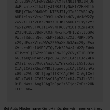
ZmlsdGVyWzFdW3ZhbHVlXT0lNUIlN0IlMjJh
dWRhcmlzX2lkJTIyJTNBJTIyNWE1Y2EzMTlk
MDRjYTkwODk0NWJiNTE5JTIyJTdEJTVEJmZp
bHRlclsxXVtvcF09SU4mZmlsdGVyWzJdW2Zp
ZWxkXT11c2FnZVN0YXRlJmZpbHRlclsyXVt2
YWx1ZV09JTVCJTIyVVNFRCUyMiU1RCZmaWx0
ZXJbMl1bb3BdPUlOJnNvcnRbMF1bZmllbGRd
PWlzT3duJnNvcnRbMF1bb3JkZXJdPURFU0Mm
c29ydFsxXVtmaWVsZF09aXNUb3Amc29ydFsx
XVtvcmRlcl09REVTQyZzb3J0WzJdW2ZpZWxk
XT1wcmljZSZzb3J0WzJdW29yZGVyXT1BU0Mm
bGltaXQ9MjAmc2tpcD0wIiwKICAgICJoZWFk
ZXJzIjoge30sCiAgICAiYm9keSI6IG51bGws
CiAgICAiZXhwZWN0IjogewogICAgICAicmVz
cG9uc2VUeXBlIjogIiIKICAgIH0sCiAgICAi
dGltZW91dCI6IDAsCiAgICAicHJvZ3Jlc3Mi
OiBudWxsLAogICAgInJpc2t5IjogZmFsc2UK
ICB9Cn0=
Bei Auto Niedermayer GmbH möchten wir Ihnen erklären,