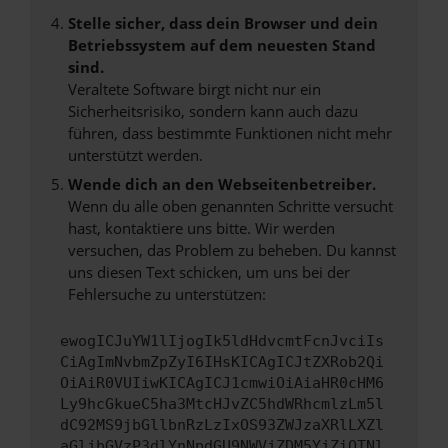
Stelle sicher, dass dein Browser und dein
Betriebssystem auf dem neuesten Stand
sind.
Veraltete Software birgt nicht nur ein
Sicherheitsrisiko, sondern kann auch dazu
führen, dass bestimmte Funktionen nicht mehr
unterstützt werden.
Wende dich an den Webseitenbetreiber.
Wenn du alle oben genannten Schritte versucht
hast, kontaktiere uns bitte. Wir werden
versuchen, das Problem zu beheben. Du kannst
uns diesen Text schicken, um uns bei der
Fehlersuche zu unterstützen:
ewogICJuYW1lIjogIk5ldHdvcmtFcnJvciIs
CiAgImNvbmZpZyI6IHsKICAgICJtZXRob2Qi
OiAiR0VUIiwKICAgICJ1cmwiOiAiaHR0cHM6
Ly9hcGkueC5ha3MtcHJvZC5hdWRhcmlzLm5l
dC92MS9jbGllbnRzLzIxOS93ZWJzaXRlLXZl
aGljbGVzP3dlYnNpdGU9NWVjZDM5YjZiOTNl