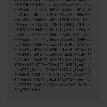
NTY3MGNjMjk4ODVhJmZpbHRlclswXVtmaWVs
ZF09aXNPd24mZmlsdGVyWzBdW3ZhbHVlXT10
cnVlJmZpbHRlclsxXVtmaWVsZF09bW9kZWwm
ZmlsdGVyWzFdW3ZhbHVlXT0lNUIlN0IlMjJh
dWRhcmlzX2lkJTIyJTNBJTIyNWNjOTNmMTZi
OTNlNTY1MDFhM2VkOGI1JTIyJTdEJTVEJmZp
bHRlclsxXVtvcF09SU4mc29ydFswXVtmaWVs
ZF09aXNPd24mc29ydFswXVtvcmRlcl09REVT
QyZzb3J0WzFdW2ZpZWxkXT1pc1RvcCZzb3J0
WzFdW29yZGVyXT1ERVNDJnNvcnRbMl1bZmll
bGRdPXByaWNlJnNvcnRbMl1bb3JkZXJdPUFT
QyZsaW1pdD0yMCZza2lwPTAiLAogICAgImhl
YWRlcnMiOiB7fSwKICAgICJib2R5IjogbnVs
bCwKICAgICJleHBlY3QiOiB7CiAgICAgICJy
ZXNwb25zZVR5cGUiOiAiIgogICAgfSwKICAg
ICJ0aW1lb3V0IjogMCwKICAgICJwcm9ncmVz
cyI6IG51bGwsCiAgICAicmlza3kiOiBmYWxz
ZQogIH0KfQ==