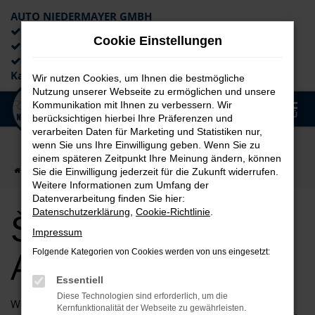
AUTO NIEDERMAYER GMBH
Preiswerte Angebote
Cookie Einstellungen
×
Lieferung an die Haustür
Professionelle Beratung und
Kaufabwicklung
Wir nutzen Cookies, um Ihnen die bestmögliche
Nutzung unserer Webseite zu ermöglichen und unsere
0
Kommunikation mit Ihnen zu verbessern. Wir
Zum
MENÜ
berücksichtigen hierbei Ihre Präferenzen und
Hauptinhalt
verarbeiten Daten für Marketing und Statistiken nur,
springen
wenn Sie uns Ihre Einwilligung geben. Wenn Sie zu
einem späteren Zeitpunkt Ihre Meinung ändern, können
Startseite
auto
Škoda
Škoda Kamiq Angebote
Sie die Einwilligung jederzeit für die Zukunft widerrufen.
Weitere Informationen zum Umfang der
Datenverarbeitung finden Sie hier:
Škoda Kamiq
Datenschutzerklärung
,
Cookie-Richtlinie
.
Impressum
Angebote
Folgende Kategorien von Cookies werden von uns eingesetzt:
Essentiell
Diese Technologien sind erforderlich, um die
Willkommen bei Auto Niedermayer GmbH – Ihrem
Kernfunktionalität der Webseite zu gewährleisten.