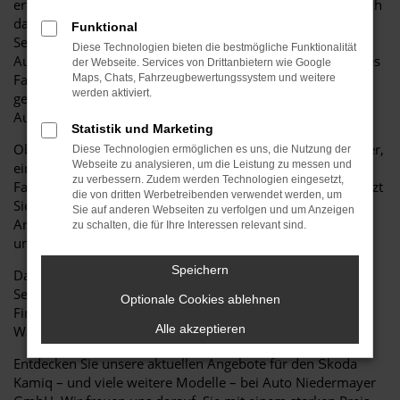
erfahrenen Partner für Fahrzeuge von Škoda, darunter auch
das beliebte Modell Kamiq!
Funktional
Seit über 40 Jahren stehen wir als freies Mehrmarken-
Diese Technologien bieten die bestmögliche Funktionalität
Autohaus für Qualität, persönliche Beratung und ein breites
der Webseite. Services von Drittanbietern wie Google
Fahrzeugangebot. Auch Modelle wie der Škoda Kamiq
Maps, Chats, Fahrzeugbewertungssystem und weitere
werden aktiviert.
gehören zu unserem Sortiment – in verschiedenen
Ausführungen und zu attraktiven Konditionen.
Statistik und Marketing
Ob Sie auf der Suche nach einem alltagstauglichen Begleiter,
Diese Technologien ermöglichen es uns, die Nutzung der
Webseite zu analysieren, um die Leistung zu messen und
einem sportlichen Modell oder einem komfortablen
zu verbessern. Zudem werden Technologien eingesetzt,
Fahrzeug für längere Strecken sind – unser Team unterstützt
die von dritten Werbetreibenden verwendet werden, um
Sie dabei, das passende Fahrzeug für Ihre Wünsche und
Sie auf anderen Webseiten zu verfolgen und um Anzeigen
Anforderungen zu finden. Wir beraten ehrlich, individuell
zu schalten, die für Ihre Interessen relevant sind.
und markenoffen.
Speichern
Darüber hinaus bieten wir Ihnen umfassende
Serviceleistungen rund um Ihren Škoda Kamiq: von
Optionale Cookies ablehnen
Finanzierung und Leasing über Inzahlungnahme bis hin zu
Alle akzeptieren
Wartung und Reparatur – alles aus einer Hand.
Entdecken Sie unsere aktuellen Angebote für den Škoda
Kamiq – und viele weitere Modelle – bei Auto Niedermayer