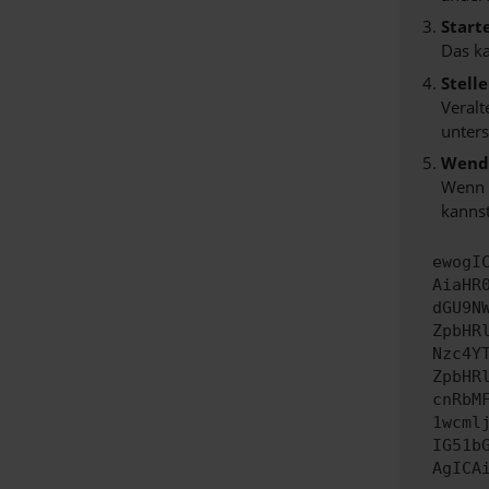
Start
Das k
Stell
Veralt
unters
Wende
Wenn d
kannst
ewogI
AiaHR
dGU9N
ZpbHR
Nzc4Y
ZpbHR
cnRbM
1wcml
IG51b
AgICA