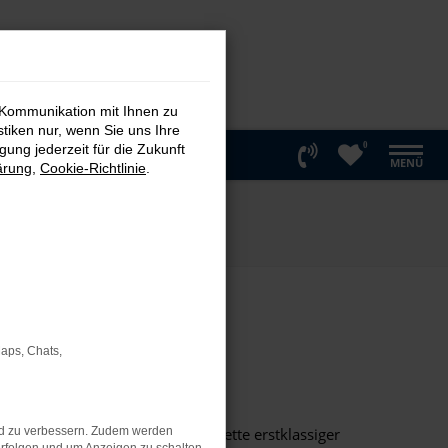
 Kommunikation mit Ihnen zu
stiken nur, wenn Sie uns Ihre
0
ung jederzeit für die Zukunft
MENÜ
ärung
,
Cookie-Richtlinie
.
ote
Maps, Chats,
hl für Sie ist.
Wir bieten Ihnen eine breite Palette erstklassiger
nd zu verbessern. Zudem werden