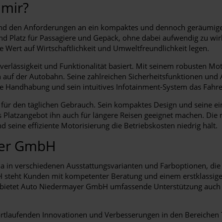
 mir?
 und den Anforderungen an ein kompaktes und dennoch geräumige
nd Platz für Passagiere und Gepäck, ohne dabei aufwendig zu wir
e Wert auf Wirtschaftlichkeit und Umweltfreundlichkeit legen.
verlässigkeit und Funktionalität basiert. Mit seinem robusten M
 auf der Autobahn. Seine zahlreichen Sicherheitsfunktionen und 
ache Handhabung und sein intuitives Infotainment-System das Fa
en für den täglichen Gebrauch. Sein kompaktes Design und seine 
Platzangebot ihn auch für längere Reisen geeignet machen. Die
 seine effiziente Motorisierung die Betriebskosten niedrig hält.
yer GmbH
 in verschiedenen Ausstattungsvarianten und Farboptionen, die 
eht Kunden mit kompetenter Beratung und einem erstklassigen K
us bietet Auto Niedermayer GmbH umfassende Unterstützung auch
ortlaufenden Innovationen und Verbesserungen in den Bereichen T