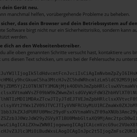
e dein Gerät neu.
ann manchmal helfen, vorübergehende Probleme zu beheben.
e sicher, dass dein Browser und dein Betriebssystem auf de
ete Software birgt nicht nur ein Sicherheitsrisiko, sondern kann
tützt werden.
 dich an den Webseitenbetreiber.
u alle oben genannten Schritte versucht hast, kontaktiere uns 
 uns diesen Text schicken, um uns bei der Fehlersuche zu unterst
CJuYW1lIjogIk5ldHdvcmtFcnJvciIsCiAgImNvbmZpZyI6IHs
0cHM6Ly9hcGkueC5ha3MtcHJvZC5hdWRhcmlzLm5ldC92MS9jb
WVjZDM5YjZiOTNlNTY3MGNjMjk4ODVhJmZpbHRlclswXVtmaWV
lclsxXVtmaWVsZF09bW9kZWwmZmlsdGVyWzFdW3ZhbHVlXT0lN
TlhNTIzMDI1MDAxZTcwJTIyJTdEJTVEJmZpbHRlclsxXVtvcF0
lclsyXVt2YWx1ZV09JTVCJTIyVVNFRCUyMiU1RCZmaWx0ZXJbM
F1bb3JkZXJdPURFU0Mmc29ydFsxXVtmaWVsZF09aXNUb3Amc29
jZSZzb3J0WzJdW29yZGVyXT1BU0MmbGltaXQ9MjAmc2tpcD0wI
GwsCiAgICAiZXhwZWN0IjogewogICAgICAicmVzcG9uc2VUeXB
icHJvZ3Jlc3MiOiBudWxsLAogICAgInJpc2t5IjogZmFsc2UKI