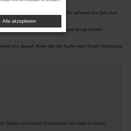
rfolgen und um Anzeigen zu schalten,
g durch unser erfahrenes Team. Wir nehmen uns Zeit, Ihre
u zu Ihnen passt.
Alle akzeptieren
n Kundendienst – damit Sie während des gesamten
euen uns darauf, Ihnen bei der Suche nach Ihrem Traumauto
Seiten verhindern. Funktioniert die Seite in einem