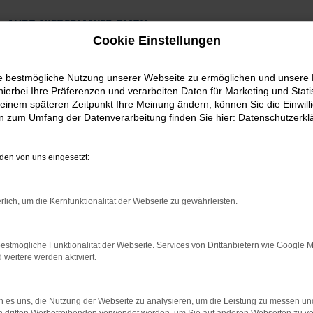
AUTO NIEDERMAYER GMBH
Preiswerte Angebote
Cookie Einstellungen
×
Lieferung an die Haustür
Professionelle Beratung und Kaufabwicklung
ie bestmögliche Nutzung unserer Webseite zu ermöglichen und unsere
hierbei Ihre Präferenzen und verarbeiten Daten für Marketing und Stati
einem späteren Zeitpunkt Ihre Meinung ändern, können Sie die Einwillig
en zum Umfang der Datenverarbeitung finden Sie hier:
Datenschutzerkl
en von uns eingesetzt:
gebote
rlich, um die Kernfunktionalität der Webseite zu gewährleisten.
auchtwagen Angeb
estmögliche Funktionalität der Webseite. Services von Drittanbietern wie Google 
eitere werden aktiviert.
 Partner für hochwertige Gebrauchtwagen der Marke Škoda.
ie, warum ein Škoda Fabia Gebrauchtwagen bei uns die perfekte Wa
GmbH seit Jahren für Qualität, Service und Kundenzufriedenheit. 
 es uns, die Nutzung der Webseite zu analysieren, um die Leistung zu messen u