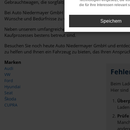
Technologien eingesetzt, die v
Gebrauchtwagen, die sorgfältig geprüft und für Ihren Fahrkom
die für Ihre Interessen relevant s
Bei Auto Niedermayer GmbH finden Sie nicht nur eine große A
Wünsche und Bedürfnisse zu verstehen und helfen Ihnen dabei
Speichern
Neben unserem umfangreichen Fahrzeugangebot bieten wir Ihn
Kaufprozesses bestens betreut sind.
Besuchen Sie noch heute Auto Niedermayer GmbH und entdecke
zu helfen und Ihnen ein Fahrzeug zu bieten, das Ihren Ansprüch
Marken
Audi
Fehle
VW
Ford
Beim Lade
Hyundai
Hier sind
Seat
Škoda
Überp
CUPRA
Laden
Prüfe
Manche
andere