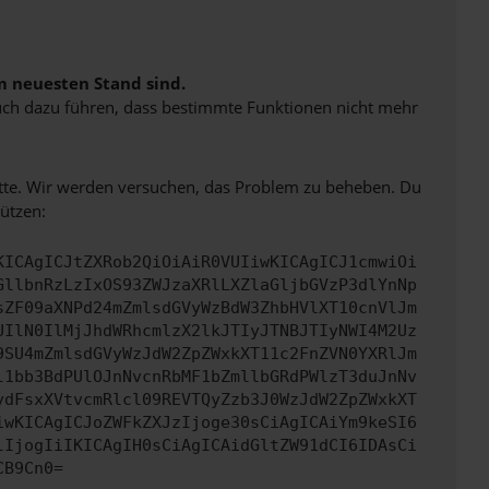
m neuesten Stand sind.
 auch dazu führen, dass bestimmte Funktionen nicht mehr
bitte. Wir werden versuchen, das Problem zu beheben. Du
ützen:
KICAgICJtZXRob2QiOiAiR0VUIiwKICAgICJ1cmwiOi
GllbnRzLzIxOS93ZWJzaXRlLXZlaGljbGVzP3dlYnNp
sZF09aXNPd24mZmlsdGVyWzBdW3ZhbHVlXT10cnVlJm
UIlN0IlMjJhdWRhcmlzX2lkJTIyJTNBJTIyNWI4M2Uz
9SU4mZmlsdGVyWzJdW2ZpZWxkXT11c2FnZVN0YXRlJm
l1bb3BdPUlOJnNvcnRbMF1bZmllbGRdPWlzT3duJnNv
ydFsxXVtvcmRlcl09REVTQyZzb3J0WzJdW2ZpZWxkXT
iwKICAgICJoZWFkZXJzIjoge30sCiAgICAiYm9keSI6
lIjogIiIKICAgIH0sCiAgICAidGltZW91dCI6IDAsCi
CB9Cn0=