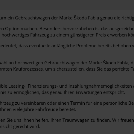
m ein Gebrauchtwagen der Marke Škoda Fabia genau die richtige
tiven Option machen. Besonders hervorzuheben ist das ausgezeichn
in hochwertiges Fahrzeug zu einem günstigeren Preis erwerben kö
deutet, dass eventuelle anfängliche Probleme bereits behoben wu
ahl an hochwertigen Gebrauchtwagen der Marke Škoda Fabia, die 
ten Kaufprozesses, um sicherzustellen, dass Sie das perfekte Fa
xible Leasing-, Finanzierungs- und Inzahlungnahmemöglichkeiten
ebnis zu ermöglichen, das genau Ihren Erwartungen entspricht.
ahrzeug zu vereinbaren oder einen Termin für eine persönliche Be
nen viele Jahre Fahrfreude bereitet.
 Sie uns Ihnen helfen, Ihren Traumwagen zu finden. Wir freuen u
nsicht gerecht wird.