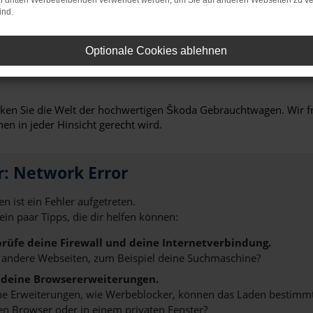
on dritten Werbetreibenden verwendet werden, um Sie auf anderen Webseiten zu ve
fort optimiert wurden.
ind.
uswahl an Fahrzeugen, sondern auch eine professionelle Beratun
, den perfekten Škoda Fabia Gebrauchtwagen zu finden, der gena
Optionale Cookies ablehnen
en maßgeschneiderte Finanzierungslösungen sowie erstklassige
n Sie die Welt der hochwertigen Škoda Gebrauchtwagen. Wir fr
en in jeder Hinsicht gerecht wird.
r: Network Error
n ist ein Fehler aufgetreten.
 ein paar Tipps, die dir helfen können:
rüfe deine Firewall und deine Internetverbindung.
 andere Webseiten, zum Beispiel deine Suchmaschine?
 deine Browsererweiterungen.
 Erweiterungen, wie Werbeblocker, können das Laden bestimmter 
n Browser oder in einem privaten Fenster?