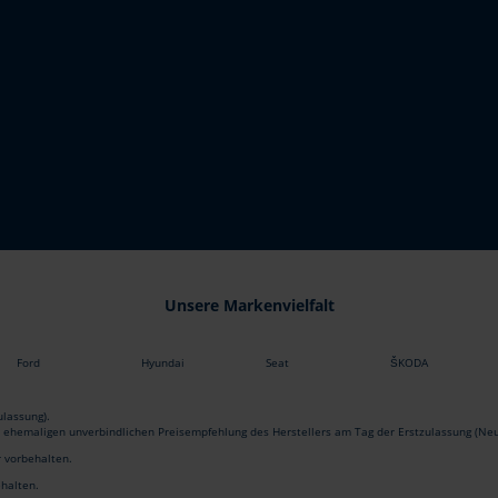
Unsere Markenvielfalt
Ford
Hyundai
Seat
ŠKODA
lassung).
r ehemaligen unverbindlichen Preisempfehlung des Herstellers am Tag der Erstzulassung (Neu
r vorbehalten.
ehalten.