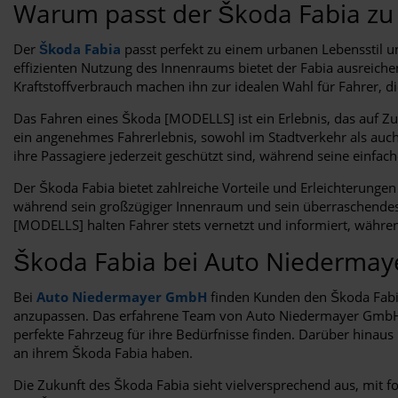
Warum passt der Škoda Fabia zu
Der
Škoda Fabia
passt perfekt zu einem urbanen Lebensstil
effizienten Nutzung des Innenraums bietet der Fabia ausreiche
Kraftstoffverbrauch machen ihn zur idealen Wahl für Fahrer, di
Das Fahren eines Škoda [MODELLS] ist ein Erlebnis, das auf Zu
ein angenehmes Fahrerlebnis, sowohl im Stadtverkehr als auch
ihre Passagiere jederzeit geschützt sind, während seine einf
Der Škoda Fabia bietet zahlreiche Vorteile und Erleichterung
während sein großzügiger Innenraum und sein überraschendes 
[MODELLS] halten Fahrer stets vernetzt und informiert, während
Škoda Fabia bei Auto Niederma
Bei
Auto Niedermayer GmbH
finden Kunden den Škoda Fabia
anzupassen. Das erfahrene Team von Auto Niedermayer GmbH st
perfekte Fahrzeug für ihre Bedürfnisse finden. Darüber hina
an ihrem Škoda Fabia haben.
Die Zukunft des Škoda Fabia sieht vielversprechend aus, mit f