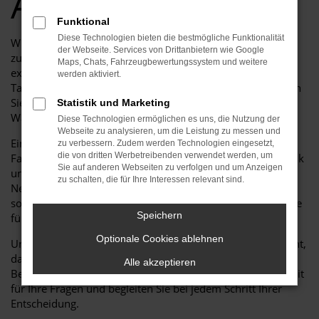
Angebote
Funktional
Diese Technologien bieten die bestmögliche Funktionalität
Willkommen bei Auto Niedermayer GmbH, Ihrem
der Webseite. Services von Drittanbietern wie Google
zuverlässigen Partner für hochwertige Fahrzeuge und
Maps, Chats, Fahrzeugbewertungssystem und weitere
exzellenten Service.
werden aktiviert.
Tauchen Sie ein in die Welt der Jahreswagen und entdecken
Sie, warum ein Seat Arona Jahreswagen bei uns die ideale
Statistik und Marketing
Wahl für Sie sein kann.
Diese Technologien ermöglichen es uns, die Nutzung der
Webseite zu analysieren, um die Leistung zu messen und
Ein Jahreswagen bietet Ihnen die Vorteile eines fast neuen
zu verbessern. Zudem werden Technologien eingesetzt,
die von dritten Werbetreibenden verwendet werden, um
Fahrzeugs – mit geringem Kilometerstand, aktueller Technik
Sie auf anderen Webseiten zu verfolgen und um Anzeigen
und einem attraktiven Preisvorteil gegenüber dem
zu schalten, die für Ihre Interessen relevant sind.
Neuwagen. Bei Auto Niedermayer GmbH finden Sie eine
sorgfältig geprüfte Auswahl an Seat Arona Jahreswagen, die
Speichern
für Qualität, Sicherheit und Fahrkomfort stehen.
Optionale Cookies ablehnen
Unser erfahrenes Team berät Sie persönlich und kompetent,
damit Sie genau das Fahrzeug finden, das zu Ihren
Alle akzeptieren
Bedürfnissen und Ihrem Budget passt. Wir nehmen uns Zeit
für Ihre Fragen und begleiten Sie bei jedem Schritt Ihrer
Entscheidung.