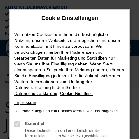
AUTO NIEDERMAYER GMBH
Preiswerte Angebote
Cookie Einstellungen
×
Lieferung an die Haustür
Professionelle Beratung und
Kaufabwicklung
Wir nutzen Cookies, um Ihnen die bestmögliche
Nutzung unserer Webseite zu ermöglichen und unsere
0
Kommunikation mit Ihnen zu verbessern. Wir
Zum
MENÜ
berücksichtigen hierbei Ihre Präferenzen und
Hauptinhalt
verarbeiten Daten für Marketing und Statistiken nur,
springen
wenn Sie uns Ihre Einwilligung geben. Wenn Sie zu
einem späteren Zeitpunkt Ihre Meinung ändern, können
Startseite
auto
Seat
Seat Arona
Seat Arona Jahreswagen
Sie die Einwilligung jederzeit für die Zukunft widerrufen.
Weitere Informationen zum Umfang der
Angebote
Datenverarbeitung finden Sie hier:
Datenschutzerklärung
,
Cookie-Richtlinie
.
Seat Arona
Impressum
Folgende Kategorien von Cookies werden von uns eingesetzt:
Jahreswagen
Essentiell
Diese Technologien sind erforderlich, um die
Kernfunktionalität der Webseite zu gewährleisten.