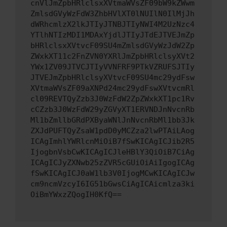
cnVlJmZpbHRlclsxXVtmaWVsZF09bW9kZWwm
ZmlsdGVyWzFdW3ZhbHVlXT0lNUIlN0IlMjJh
dWRhcmlzX2lkJTIyJTNBJTIyNWI4M2UzNzc4
YTlhNTIzMDI1MDAxYjdlJTIyJTdEJTVEJmZp
bHRlclsxXVtvcF09SU4mZmlsdGVyWzJdW2Zp
ZWxkXT11c2FnZVN0YXRlJmZpbHRlclsyXVt2
YWx1ZV09JTVCJTIyVVNFRF9PTkVZRUFSJTIy
JTVEJmZpbHRlclsyXVtvcF09SU4mc29ydFsw
XVtmaWVsZF09aXNPd24mc29ydFswXVtvcmRl
cl09REVTQyZzb3J0WzFdW2ZpZWxkXT1pc1Rv
cCZzb3J0WzFdW29yZGVyXT1ERVNDJnNvcnRb
Ml1bZmllbGRdPXByaWNlJnNvcnRbMl1bb3Jk
ZXJdPUFTQyZsaW1pdD0yMCZza2lwPTAiLAog
ICAgImhlYWRlcnMiOiB7fSwKICAgICJib2R5
IjogbnVsbCwKICAgICJleHBlY3QiOiB7CiAg
ICAgICJyZXNwb25zZVR5cGUiOiAiIgogICAg
fSwKICAgICJ0aW1lb3V0IjogMCwKICAgICJw
cm9ncmVzcyI6IG51bGwsCiAgICAicmlza3ki
OiBmYWxzZQogIH0KfQ==