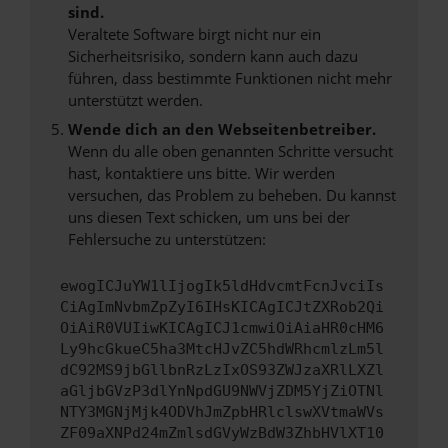
sind.
Veraltete Software birgt nicht nur ein
Sicherheitsrisiko, sondern kann auch dazu
führen, dass bestimmte Funktionen nicht mehr
unterstützt werden.
Wende dich an den Webseitenbetreiber.
Wenn du alle oben genannten Schritte versucht
hast, kontaktiere uns bitte. Wir werden
versuchen, das Problem zu beheben. Du kannst
uns diesen Text schicken, um uns bei der
Fehlersuche zu unterstützen:
ewogICJuYW1lIjogIk5ldHdvcmtFcnJvciIs
CiAgImNvbmZpZyI6IHsKICAgICJtZXRob2Qi
OiAiR0VUIiwKICAgICJ1cmwiOiAiaHR0cHM6
Ly9hcGkueC5ha3MtcHJvZC5hdWRhcmlzLm5l
dC92MS9jbGllbnRzLzIxOS93ZWJzaXRlLXZl
aGljbGVzP3dlYnNpdGU9NWVjZDM5YjZiOTNl
NTY3MGNjMjk4ODVhJmZpbHRlclswXVtmaWVs
ZF09aXNPd24mZmlsdGVyWzBdW3ZhbHVlXT10