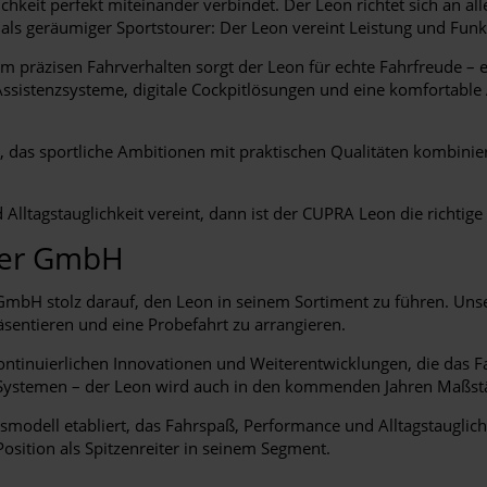
glichkeit perfekt miteinander verbindet. Der Leon richtet sich an
 als geräumiger Sportstourer: Der Leon vereint Leistung und Fun
m präzisen Fahrverhalten sorgt der Leon für echte Fahrfreude – e
ssistenzsysteme, digitale Cockpitlösungen und eine komfortable 
das sportliche Ambitionen mit praktischen Qualitäten kombiniert.
lltagstauglichkeit vereint, dann ist der CUPRA Leon die richtige
yer GmbH
GmbH stolz darauf, den Leon in seinem Sortiment zu führen. Uns
äsentieren und eine Probefahrt zu arrangieren.
kontinuierlichen Innovationen und Weiterentwicklungen, die das
t-Systemen – der Leon wird auch in den kommenden Jahren Maßst
gsmodell etabliert, das Fahrspaß, Performance und Alltagstauglic
osition als Spitzenreiter in seinem Segment.