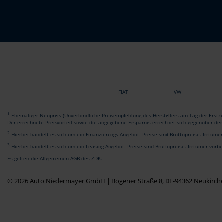
FIAT
VW
1
Ehemaliger Neupreis (Unverbindliche Preisempfehlung des Herstellers am Tag der Erstzu
Der errechnete Preisvorteil sowie die angegebene Ersparnis errechnet sich gegenüber de
2
Hierbei handelt es sich um ein Finanzierungs-Angebot. Preise sind Bruttopreise. Irrtüme
3
Hierbei handelt es sich um ein Leasing-Angebot. Preise sind Bruttopreise. Irrtümer vorb
Es gelten die Allgemeinen AGB des ZDK.
© 2026 Auto Niedermayer GmbH | Bogener Straße 8, DE-94362 Neukirch