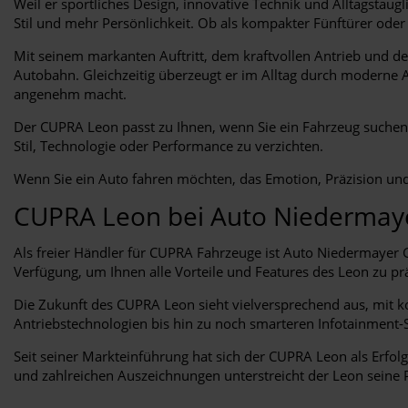
Weil er sportliches Design, innovative Technik und Alltagstau
Stil und mehr Persönlichkeit. Ob als kompakter Fünftürer oder
Mit seinem markanten Auftritt, dem kraftvollen Antrieb und de
Autobahn. Gleichzeitig überzeugt er im Alltag durch moderne A
angenehm macht.
Der CUPRA Leon passt zu Ihnen, wenn Sie ein Fahrzeug suchen, 
Stil, Technologie oder Performance zu verzichten.
Wenn Sie ein Auto fahren möchten, das Emotion, Präzision und A
CUPRA Leon bei Auto Niederma
Als freier Händler für CUPRA Fahrzeuge ist Auto Niedermayer 
Verfügung, um Ihnen alle Vorteile und Features des Leon zu pr
Die Zukunft des CUPRA Leon sieht vielversprechend aus, mit 
Antriebstechnologien bis hin zu noch smarteren Infotainmen
Seit seiner Markteinführung hat sich der CUPRA Leon als Erfol
und zahlreichen Auszeichnungen unterstreicht der Leon seine P