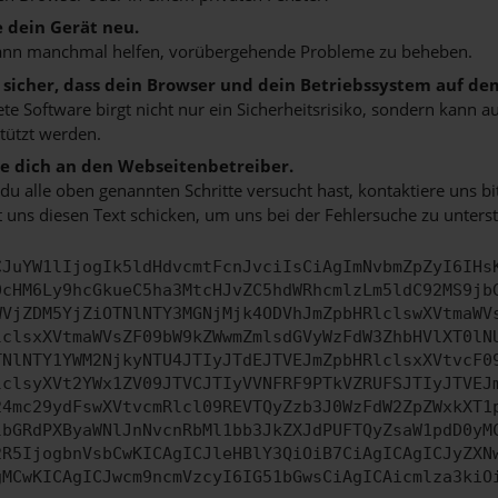
e dein Gerät neu.
ann manchmal helfen, vorübergehende Probleme zu beheben.
e sicher, dass dein Browser und dein Betriebssystem auf de
ete Software birgt nicht nur ein Sicherheitsrisiko, sondern kann
tützt werden.
 dich an den Webseitenbetreiber.
u alle oben genannten Schritte versucht hast, kontaktiere uns 
 uns diesen Text schicken, um uns bei der Fehlersuche zu unterst
CJuYW1lIjogIk5ldHdvcmtFcnJvciIsCiAgImNvbmZpZyI6IHs
0cHM6Ly9hcGkueC5ha3MtcHJvZC5hdWRhcmlzLm5ldC92MS9jb
WVjZDM5YjZiOTNlNTY3MGNjMjk4ODVhJmZpbHRlclswXVtmaWV
lclsxXVtmaWVsZF09bW9kZWwmZmlsdGVyWzFdW3ZhbHVlXT0lN
TNlNTY1YWM2NjkyNTU4JTIyJTdEJTVEJmZpbHRlclsxXVtvcF0
lclsyXVt2YWx1ZV09JTVCJTIyVVNFRF9PTkVZRUFSJTIyJTVEJ
24mc29ydFswXVtvcmRlcl09REVTQyZzb3J0WzFdW2ZpZWxkXT1
lbGRdPXByaWNlJnNvcnRbMl1bb3JkZXJdPUFTQyZsaW1pdD0yM
2R5IjogbnVsbCwKICAgICJleHBlY3QiOiB7CiAgICAgICJyZXN
gMCwKICAgICJwcm9ncmVzcyI6IG51bGwsCiAgICAicmlza3kiO