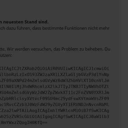
m neuesten Stand sind.
 auch dazu führen, dass bestimmte Funktionen nicht mehr
bitte. Wir werden versuchen, das Problem zu beheben. Du
ützen:
KICAgICJtZXRob2QiOiAiR0VUIiwKICAgICJ1cmwiOi
GllbnRzLzIxOS93ZWJzaXRlLXZlaGljbGVzP3dlYnNp
sZF09aXNPd24mZmlsdGVyWzBdW3ZhbHVlXT10cnVlJm
UIlN0IlMjJhdWRhcmlzX2lkJTIyJTNBJTIyNWVhOTZl
9SU4mZmlsdGVyWzJdW2ZpZWxkXT11c2FnZVN0YXRlJm
mZpbHRlclsyXVtvcF09SU4mc29ydFswXVtmaWVsZF09
pc1RvcCZzb3J0WzFdW29yZGVyXT1ERVNDJnNvcnRbMl
CZza2lwPTAiLAogICAgImhlYWRlcnMiOiB7fSwKICAg
wb25zZVR5cGUiOiAiIgogICAgfSwKICAgICJ0aW1lb3
iBmYWxzZQogIH0KfQ==