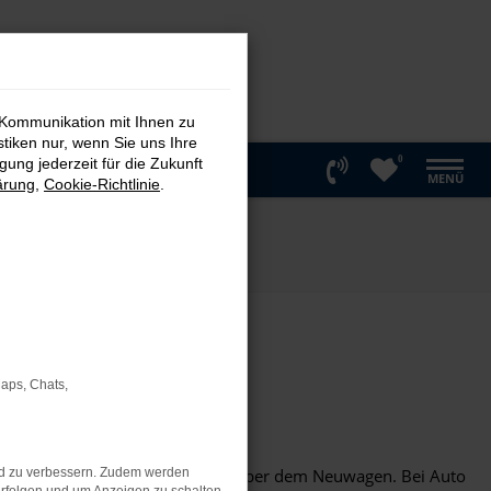
 Kommunikation mit Ihnen zu
stiken nur, wenn Sie uns Ihre
0
ung jederzeit für die Zukunft
MENÜ
ärung
,
Cookie-Richtlinie
.
Maps, Chats,
Sie sein kann.
nem attraktiven Preisvorteil gegenüber dem Neuwagen. Bei Auto
nd zu verbessern. Zudem werden