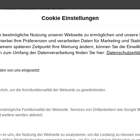
AUTO NIEDERMAYER GMBH
Preiswerte Angebote
Cookie Einstellungen
×
Lieferung an die Haustür
Professionelle Beratung und Kaufabwicklung
ie bestmögliche Nutzung unserer Webseite zu ermöglichen und unsere
hierbei Ihre Präferenzen und verarbeiten Daten für Marketing und Stati
einem späteren Zeitpunkt Ihre Meinung ändern, können Sie die Einwillig
en zum Umfang der Datenverarbeitung finden Sie hier:
Datenschutzerkl
en von uns eingesetzt:
bote
rlich, um die Kernfunktionalität der Webseite zu gewährleisten.
swagen Angebote
estmögliche Funktionalität der Webseite. Services von Drittanbietern wie Google 
eitere werden aktiviert.
Partner für hochwertige Fahrzeuge und exzellenten Service.
e, warum ein CUPRA Leon Jahreswagen bei uns die ideale Wahl für 
hrzeugs – mit geringem Kilometerstand, aktueller Technik und ei
 es uns, die Nutzung der Webseite zu analysieren, um die Leistung zu messen u