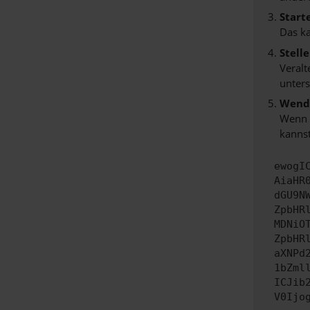
Start
Das k
Stell
Veralt
unters
Wende
Wenn d
kannst
ewogI
AiaHR
dGU9N
ZpbHR
MDNiO
ZpbHR
aXNPd
1bZml
ICJib
V0Ijo