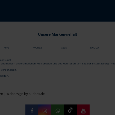
Unsere Markenvielfalt
Ford
Hyundai
Seat
ŠKODA
lassung).
r ehemaligen unverbindlichen Preisempfehlung des Herstellers am Tag der Erstzulassung (Neu
r vorbehalten.
ehalten.
en |
Webdesign by audaris.de