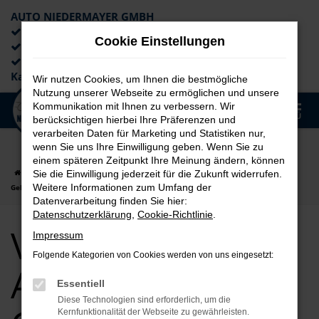
AUTO NIEDERMAYER GMBH
Preiswerte Angebote
Cookie Einstellungen
×
Lieferung an die Haustür
Professionelle Beratung und
Kaufabwicklung
Wir nutzen Cookies, um Ihnen die bestmögliche
Nutzung unserer Webseite zu ermöglichen und unsere
0
Kommunikation mit Ihnen zu verbessern. Wir
Zum
MENÜ
berücksichtigen hierbei Ihre Präferenzen und
Hauptinhalt
verarbeiten Daten für Marketing und Statistiken nur,
springen
wenn Sie uns Ihre Einwilligung geben. Wenn Sie zu
einem späteren Zeitpunkt Ihre Meinung ändern, können
Startseite
Augsburg
VW
VW Tayron
VW Tayron für Augsburg
Sie die Einwilligung jederzeit für die Zukunft widerrufen.
Weitere Informationen zum Umfang der
Gebrauchtwagen Top Angebote
Datenverarbeitung finden Sie hier:
Datenschutzerklärung
,
Cookie-Richtlinie
.
VW Tayron für
Impressum
Folgende Kategorien von Cookies werden von uns eingesetzt:
Augsburg
Essentiell
Diese Technologien sind erforderlich, um die
Kernfunktionalität der Webseite zu gewährleisten.