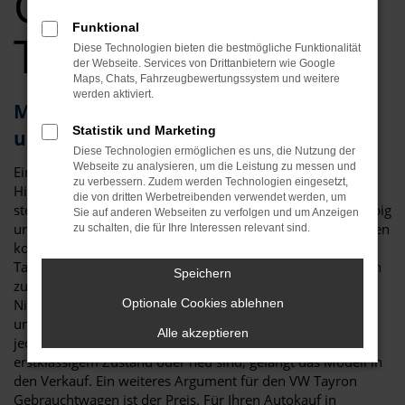
Gebrauchtwagen
Funktional
Top Angebote
Diese Technologien bieten die bestmögliche Funktionalität
der Webseite. Services von Drittanbietern wie Google
Maps, Chats, Fahrzeugbewertungssystem und weitere
werden aktiviert.
Mit dem VW Tayron Gebrauchtwagen
Statistik und Marketing
unterwegs in Augsburg
Diese Technologien ermöglichen es uns, die Nutzung der
Webseite zu analysieren, um die Leistung zu messen und
Ein VW Tayron Gebrauchtwagen ist gleich in mehrerlei
zu verbessern. Zudem werden Technologien eingesetzt,
Hinsicht die perfekte Wahl für Augsburg. An erster Stelle
die von dritten Werbetreibenden verwendet werden, um
steht die Qualität: der VW Tayron gilt als besonders langlebig
Sie auf anderen Webseiten zu verfolgen und um Anzeigen
und zeigt sich nur wenig anfällig für Pannen. Zu Reparaturen
zu schalten, die für Ihre Interessen relevant sind.
kommt es nur selten und so erwerben Sie mit einem VW
Tayron Gebrauchtwagen für Augsburg ein durch und durch
Speichern
zuverlässiges Fahrzeug. Hinzu kommt, dass wir bei Auto
Niedermayer jedes gebrauchte Fahrzeug einer
Optionale Cookies ablehnen
umfangreichen Kontrolle unterziehen. Nur, wenn wirklich
Alle akzeptieren
jedes Details stimmt und auch die Verschleißteile in
erstklassigem Zustand oder neu sind, gelangt das Modell in
den Verkauf. Ein weiteres Argument für den VW Tayron
Gebrauchtwagen ist der Preis. Für Ihren Autokauf in