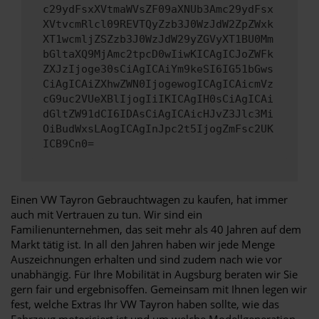
c29ydFsxXVtmaWVsZF09aXNUb3Amc29ydFsx
XVtvcmRlcl09REVTQyZzb3J0WzJdW2ZpZWxk
XT1wcmljZSZzb3J0WzJdW29yZGVyXT1BU0Mm
bGltaXQ9MjAmc2tpcD0wIiwKICAgICJoZWFk
ZXJzIjoge30sCiAgICAiYm9keSI6IG51bGws
CiAgICAiZXhwZWN0IjogewogICAgICAicmVz
cG9uc2VUeXBlIjogIiIKICAgIH0sCiAgICAi
dGltZW91dCI6IDAsCiAgICAicHJvZ3Jlc3Mi
OiBudWxsLAogICAgInJpc2t5IjogZmFsc2UK
ICB9Cn0=
Einen VW Tayron Gebrauchtwagen zu kaufen, hat immer
auch mit Vertrauen zu tun. Wir sind ein
Familienunternehmen, das seit mehr als 40 Jahren auf dem
Markt tätig ist. In all den Jahren haben wir jede Menge
Auszeichnungen erhalten und sind zudem nach wie vor
unabhängig. Für Ihre Mobilität in Augsburg beraten wir Sie
gern fair und ergebnisoffen. Gemeinsam mit Ihnen legen wir
fest, welche Extras Ihr VW Tayron haben sollte, wie das
Fahrzeug motorisiert ist und um welche Modellgeneration