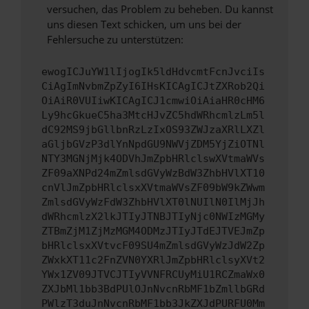
versuchen, das Problem zu beheben. Du kannst
uns diesen Text schicken, um uns bei der
Fehlersuche zu unterstützen:
ewogICJuYW1lIjogIk5ldHdvcmtFcnJvciIs
CiAgImNvbmZpZyI6IHsKICAgICJtZXRob2Qi
OiAiR0VUIiwKICAgICJ1cmwiOiAiaHR0cHM6
Ly9hcGkueC5ha3MtcHJvZC5hdWRhcmlzLm5l
dC92MS9jbGllbnRzLzIxOS93ZWJzaXRlLXZl
aGljbGVzP3dlYnNpdGU9NWVjZDM5YjZiOTNl
NTY3MGNjMjk4ODVhJmZpbHRlclswXVtmaWVs
ZF09aXNPd24mZmlsdGVyWzBdW3ZhbHVlXT10
cnVlJmZpbHRlclsxXVtmaWVsZF09bW9kZWwm
ZmlsdGVyWzFdW3ZhbHVlXT0lNUIlN0IlMjJh
dWRhcmlzX2lkJTIyJTNBJTIyNjc0NWIzMGMy
ZTBmZjM1ZjMzMGM4ODMzJTIyJTdEJTVEJmZp
bHRlclsxXVtvcF09SU4mZmlsdGVyWzJdW2Zp
ZWxkXT11c2FnZVN0YXRlJmZpbHRlclsyXVt2
YWx1ZV09JTVCJTIyVVNFRCUyMiU1RCZmaWx0
ZXJbMl1bb3BdPUlOJnNvcnRbMF1bZmllbGRd
PWlzT3duJnNvcnRbMF1bb3JkZXJdPURFU0Mm