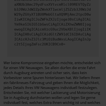
aXNUb3Amc29ydFsxXVtvcmRlcl09REVTQyZz
b3J0WzJdW2ZpZWxkXT1wcmljZSZzb3J0WzJd
W29yZGVyXT1BU0MmbGltaXQ9MjAmc2tpcD0w
IiwKICAgICJoZWFkZXJzIjoge30sCiAgICAi
Ym9keSI6IG51bGwsCiAgICAiZXhwZWN0Ijog
ewogICAgICAicmVzcG9uc2VUeXBlIjogIiIK
ICAgIH0sCiAgICAidGltZW91dCI6IDAsCiAg
ICAicHJvZ3Jlc3MiOiBudWxsLAogICAgInJp
c2t5IjogZmFsc2UKICB9Cn0=
Wer keine Kompromisse eingehen möchte, entscheidet sich
für einen VW Neuwagen. Sie allein dürfen die erste Fahrt
durch Augsburg antreten und sicher sein, dass kein
Vorbesitzer seine Spuren hinterlassen hat. Wir liefern Ihnen
ein fabrikneues Fahrzeug und geben Ihnen die Möglichkeit,
jedes Details Ihres VW Neuwagens individuell festzulegen.
Entscheiden Sie, mit welcher Lackierung und Motorisierung
Sie in Augsburg durchstarten wollen und legen Sie gerne
individuell fest, welches Extra Ihnen wichtig ist und welches