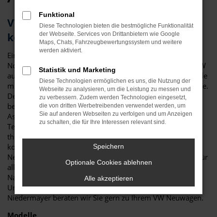
Funktional
VW Neuwagen in Augsburg –
Diese Technologien bieten die bestmögliche Funktionalität
kompromisslos hochwertig
der Webseite. Services von Drittanbietern wie Google
Maps, Chats, Fahrzeugbewertungssystem und weitere
werden aktiviert.
Ein VW Neuwagen in Augsburg ist in puncto Qualität das
Non-Plus-Ultra. Wie kaum ein anderer Hersteller, achtet VW
Statistik und Marketing
auf perfekte Verarbeitung und versieht seine neuen Modelle
Diese Technologien ermöglichen es uns, die Nutzung der
mit innovativen Extras und jeder Menge Sicherheitssysteme.
Webseite zu analysieren, um die Leistung zu messen und
Der Vorteil, den ein VW Neuwagen in Augsburg bietet,
zu verbessern. Zudem werden Technologien eingesetzt,
besteht vor allem in der Sicherheit. Sämtliche
die von dritten Werbetreibenden verwendet werden, um
Sie auf anderen Webseiten zu verfolgen und um Anzeigen
Assistenzsysteme entsprechen dem neuesten Stand der
zu schalten, die für Ihre Interessen relevant sind.
Technik und auch die Bedienung ist voll und ganz „state of
the art“. Darüber hinaus sind die Motoren bei VW
kontinuierlich effizienter geworden, sodass ein VW
Speichern
Neuwagen maximale Leistung bei minimalem Verbrauch für
Optionale Cookies ablehnen
all Ihre Fahrten in Augsburg und Umgebung sicherstellt.
Natürlich wird auch der hohe Anspruch an den
Alle akzeptieren
Umweltschutz mit fortschrittlicher Technik erfüllt. Bei
Niedermayer beraten wir Sie gern zu Ihrem VW Neuwagen.
Modelle