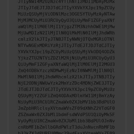
JTIyNWI4M2UzNzc4YTlhNTIzMDI1MDAyMzMx
JTIyJTdEJTJDJTdCJTIyYXVkYXJpc19pZCUy
MiUzQSUyMjViODNlMzc3OGE5YTUyMzAyNTAw
MjM3MCUyMiU3RCUyQyU3QiUyMmF1ZGFyaXNf
aWQlMjIlM0ElMjI1YjgzZTM3NzhhOWE1MjMw
MjUwMDIzN2IlMjIlN0QlMkMlN0IlMjJhdWRh
cmlzX2lkJTIyJTNBJTIyNWNjOTQxMGRiOTNl
NTYwNGExMDRiYzRjJTIyJTdEJTJDJTdCJTIy
YXVkYXJpc19pZCUyMiUzQSUyMjVkODQ4ODZk
YjkzZTU2NTViZDZlM2RjNiUyMiU3RCUyQyU3
QiUyMmF1ZGFyaXNfaWQlMjIlM0ElMjI2MGU3
ZmQ4ODBkYzczNDMwMjEzNzI0NWMlMjIlN0Ql
MkMlN0IlMjJhdWRhcmlzX2lkJTIyJTNBJTIy
NjE2ODNjNWUwYzk2MmYzZDc4MDNjZWE3JTIy
JTdEJTJDJTdCJTIyYXVkYXJpc19pZCUyMiUz
QSUyMjY2ZGFiZmQ4ODAxMDlmYWI1MjBmYzAy
NiUyMiU3RCU1RCZmaWx0ZXJbMV1bb3BdPUlO
JmZpbHRlclsyXVtmaWVsZF09dXNhZ2VTdGF0
ZSZmaWx0ZXJbMl1bdmFsdWVdPSU1QiUyMk5F
VyUyMiU1RCZmaWx0ZXJbMl1bb3BdPUlOJnNv
cnRbMF1bZmllbGRdPWlzT3duJnNvcnRbMF1b
b3JkZXJdPURFU0Mmc29ydFsxXVtmaWVsZF09