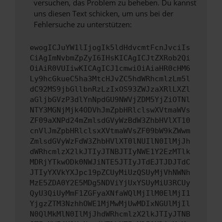
versuchen, das Problem zu beheben. Du kannst
uns diesen Text schicken, um uns bei der
Fehlersuche zu unterstützen:
ewogICJuYW1lIjogIk5ldHdvcmtFcnJvciIs
CiAgImNvbmZpZyI6IHsKICAgICJtZXRob2Qi
OiAiR0VUIiwKICAgICJ1cmwiOiAiaHR0cHM6
Ly9hcGkueC5ha3MtcHJvZC5hdWRhcmlzLm5l
dC92MS9jbGllbnRzLzIxOS93ZWJzaXRlLXZl
aGljbGVzP3dlYnNpdGU9NWVjZDM5YjZiOTNl
NTY3MGNjMjk4ODVhJmZpbHRlclswXVtmaWVs
ZF09aXNPd24mZmlsdGVyWzBdW3ZhbHVlXT10
cnVlJmZpbHRlclsxXVtmaWVsZF09bW9kZWwm
ZmlsdGVyWzFdW3ZhbHVlXT0lNUIlN0IlMjJh
dWRhcmlzX2lkJTIyJTNBJTIyNWE1Y2EzMTlk
MDRjYTkwODk0NWJiNTE5JTIyJTdEJTJDJTdC
JTIyYXVkYXJpc19pZCUyMiUzQSUyMjVhNWNh
MzE5ZDA0Y2E5MDg5NDViYjUxYSUyMiU3RCUy
QyU3QiUyMmF1ZGFyaXNfaWQlMjIlM0ElMjI1
YjgzZTM3NzhhOWE1MjMwMjUwMDIxNGUlMjIl
N0QlMkMlN0IlMjJhdWRhcmlzX2lkJTIyJTNB