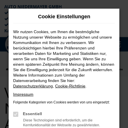
AUTO NIEDERMAYER GMBH
Preiswerte Angebote
Cookie Einstellungen
×
Lieferung an die Haustür
Professionelle Beratung und
Kaufabwicklung
Wir nutzen Cookies, um Ihnen die bestmögliche
Nutzung unserer Webseite zu ermöglichen und unsere
0
Kommunikation mit Ihnen zu verbessern. Wir
Zum
MENÜ
berücksichtigen hierbei Ihre Präferenzen und
Hauptinhalt
verarbeiten Daten für Marketing und Statistiken nur,
springen
wenn Sie uns Ihre Einwilligung geben. Wenn Sie zu
einem späteren Zeitpunkt Ihre Meinung ändern, können
Startseite
Augsburg
VW
VW für Augsburg Neuwagen Top Angebote
Sie die Einwilligung jederzeit für die Zukunft widerrufen.
Weitere Informationen zum Umfang der
Datenverarbeitung finden Sie hier:
VW für Augsburg
Datenschutzerklärung
,
Cookie-Richtlinie
.
Impressum
Neuwagen Top
Folgende Kategorien von Cookies werden von uns eingesetzt:
Essentiell
Angebote
Diese Technologien sind erforderlich, um die
Kernfunktionalität der Webseite zu gewährleisten.