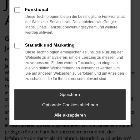
Jahreswagen Top
Funktional
Angebote
Diese Technologien bieten die bestmögliche Funktionalität
der Webseite. Services von Drittanbietern wie Google
Maps, Chats, Fahrzeugbewertungssystem und weitere
werden aktiviert.
Geld sparen in Augsburg? Ihr VW Golf
Statistik und Marketing
Jahreswagen wartet
Diese Technologien ermöglichen es uns, die Nutzung der
Webseite zu analysieren, um die Leistung zu messen und
Ein Kompromiss? Wohl kaum, denn ein VW Golf
zu verbessern. Zudem werden Technologien eingesetzt,
Jahreswagen für Augsburg vereint eher das Beste aus der
die von dritten Werbetreibenden verwendet werden, um
Welt der Neuwagen und der Gebrauchtfahrzeuge. Wie es der
Sie auf anderen Webseiten zu verfolgen und um Anzeigen
Name bereits sagt, darf der Termin der ersten Zulassung
zu schalten, die für Ihre Interessen relevant sind.
maximal ein Jahr zurückliegen. Die Folge ist, dass nahezu
jeder VW Golf Jahreswagen der aktuellen Modellgeneration
Speichern
entstammt und damit in puncto Extras und Ausstattung voll
und ganz einem Neuwagen entspricht. Der Vorteil: es
Optionale Cookies ablehnen
entstehen keinerlei Wartezeiten und das Fahrzeug ist bereits
Alle akzeptieren
im besten Sinne des Wortes eingefahren. Für den
einwandfreien Zustand garantieren wir mit unserem Ruf als
preisgekröntem Familienunternehmen und mit der
Erfahrung von mehr als 40 Jahren. Natürlich wird jeder VW