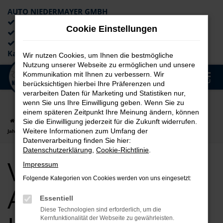
AUTO NIEDERMAYER GMBH
Preiswerte Angebote
Cookie Einstellungen
×
Lieferung an die Haustür
Professionelle Beratung und
Kaufabwicklung
Wir nutzen Cookies, um Ihnen die bestmögliche
Nutzung unserer Webseite zu ermöglichen und unsere
0
Kommunikation mit Ihnen zu verbessern. Wir
Zum
MENÜ
berücksichtigen hierbei Ihre Präferenzen und
Hauptinhalt
verarbeiten Daten für Marketing und Statistiken nur,
springen
wenn Sie uns Ihre Einwilligung geben. Wenn Sie zu
einem späteren Zeitpunkt Ihre Meinung ändern, können
Startseite
Augsburg
VW
VW Golf
VW Golf für Augsburg
Sie die Einwilligung jederzeit für die Zukunft widerrufen.
Weitere Informationen zum Umfang der
Jahreswagen Top Angebote
Datenverarbeitung finden Sie hier:
Datenschutzerklärung
,
Cookie-Richtlinie
.
VW Golf für
Impressum
Folgende Kategorien von Cookies werden von uns eingesetzt:
Augsburg
Essentiell
Diese Technologien sind erforderlich, um die
Kernfunktionalität der Webseite zu gewährleisten.