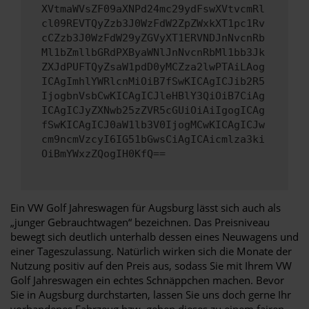
XVtmaWVsZF09aXNPd24mc29ydFswXVtvcmRl
cl09REVTQyZzb3J0WzFdW2ZpZWxkXT1pc1Rv
cCZzb3J0WzFdW29yZGVyXT1ERVNDJnNvcnRb
Ml1bZmllbGRdPXByaWNlJnNvcnRbMl1bb3Jk
ZXJdPUFTQyZsaW1pdD0yMCZza2lwPTAiLAog
ICAgImhlYWRlcnMiOiB7fSwKICAgICJib2R5
IjogbnVsbCwKICAgICJleHBlY3QiOiB7CiAg
ICAgICJyZXNwb25zZVR5cGUiOiAiIgogICAg
fSwKICAgICJ0aW1lb3V0IjogMCwKICAgICJw
cm9ncmVzcyI6IG51bGwsCiAgICAicmlza3ki
OiBmYWxzZQogIH0KfQ==
Ein VW Golf Jahreswagen für Augsburg lässt sich auch als
„junger Gebrauchtwagen“ bezeichnen. Das Preisniveau
bewegt sich deutlich unterhalb dessen eines Neuwagens und
einer Tageszulassung. Natürlich wirken sich die Monate der
Nutzung positiv auf den Preis aus, sodass Sie mit Ihrem VW
Golf Jahreswagen ein echtes Schnäppchen machen. Bevor
Sie in Augsburg durchstarten, lassen Sie uns doch gerne Ihr
vorhandenes Fahrzeug bzw. geben dieses zu einem fairen