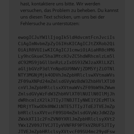
hast, kontaktiere uns bitte. Wir werden
versuchen, das Problem zu beheben. Du kannst
uns diesen Text schicken, um uns bei der
Fehlersuche zu unterstützen:
ewogICJuYW1lIjogIk5ldHdvcmtFcnJvciIs
CiAgImNvbmZpZyI6IHsKICAgICJtZXRob2Qi
OiAiR0VUIiwKICAgICJ1cmwiOiAiaHR0cHM6
Ly9hcGkueC5ha3MtcHJvZC5hdWRhcmlzLm5l
dC92MS9jbGllbnRzLzIxOS93ZWJzaXRlLXZl
aGljbGVzP3dlYnNpdGU9NWVjZDM5YjZiOTNl
NTY3MGNjMjk4ODVhJmZpbHRlclswXVtmaWVs
ZF09aXNPd24mZmlsdGVyWzBdW3ZhbHVlXT10
cnVlJmZpbHRlclsxXVtmaWVsZF09bW9kZWwm
ZmlsdGVyWzFdW3ZhbHVlXT0lNUIlN0IlMjJh
dWRhcmlzX2lkJTIyJTNBJTIyNWE1Y2EzMTlk
MDRjYTkwODk0NWJiNTE5JTIyJTdEJTVEJmZp
bHRlclsxXVtvcF09SU4mZmlsdGVyWzJdW2Zp
ZWxkXT11c2FnZVN0YXRlJmZpbHRlclsyXVt2
YWx1ZV09JTVCJTIyVVNFRF9PTkVZRUFSJTIy
JTVEJmZpbHRlclsyXVtvcF09SU4mc29ydFsw