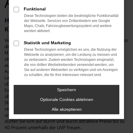
Angebote
Funktional
Diese Technologien bieten die bestmögliche Funktionalität
Herausragendes Fahrzeug: der Škoda
der Webseite. Services von Drittanbietern wie Google
Maps, Chats, Fahrzeugbewertungssystem und weitere
Kodiaq für Augsburg
werden aktiviert.
Vergleichstest und Erfahrungsberichte zeigen eindeutig, dass
Statistik und Marketing
der Škoda Kodiaq ein erstklassiges Fahrzeug ist. Für Ihre
Diese Technologien ermöglichen es uns, die Nutzung der
Mobilität in Augsburg ist das Modell perfekt geeignet und
Webseite zu analysieren, um die Leistung zu messen und
zeichnet sich sowohl durch seine Verarbeitungsqualität als
zu verbessern. Zudem werden Technologien eingesetzt,
auch die vielen Extras aus. Nicht nur im Stadtverkehr in
die von dritten Werbetreibenden verwendet werden, um
Sie auf anderen Webseiten zu verfolgen und um Anzeigen
Augsburg ist der Škoda Kodiaq die beste Wahl: auch auf
zu schalten, die für Ihre Interessen relevant sind.
Landstraße und Autobahn erweist sich das Modell als
überzeugend. Bei Auto Niedermayer verstehen wir uns als
Experten rund um den Škoda Kodiaq und haben – im
Speichern
übertragenen Sinne – bereits zahlreiche Modelle auf die
Optionale Cookies ablehnen
Straßen von Augsburg geschickt. Als Familienbetrieb
verfügen wir über eine Erfahrung von mehr als 40 Jahren
Alle akzeptieren
und beraten Sie gerne fair und kompetent. Darüber hinaus
dürfen Sie sich auf durch und durch attraktive Preise bis zu
40 Prozent unterhalb der UVP freuen.