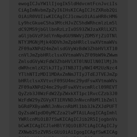
ewogICJuYW1lIjogIk5ldHdvcmtFcnJvciIs
CiAgImNvbmZpZyI6IHsKICAgICJtZXRob2Qi
OiAiR0VUIiwKICAgICJ1cmwiOiAiaHR0cHM6
Ly9hcGkueC5ha3MtcHJvZC5hdWRhcmlzLm5l
dC92MS9jbGllbnRzLzIxOS93ZWJzaXRlLXZl
aGljbGVzP3dlYnNpdGU9NWVjZDM5YjZiOTNl
NTY3MGNjMjk4ODVhJmZpbHRlclswXVtmaWVs
ZF09aXNPd24mZmlsdGVyWzBdW3ZhbHVlXT10
cnVlJmZpbHRlclsxXVtmaWVsZF09bW9kZWwm
ZmlsdGVyWzFdW3ZhbHVlXT0lNUIlN0IlMjJh
dWRhcmlzX2lkJTIyJTNBJTIyNWI4M2UzNzc4
YTlhNTIzMDI1MDAxZmNmJTIyJTdEJTVEJmZp
bHRlclsxXVtvcF09SU4mc29ydFswXVtmaWVs
ZF09aXNPd24mc29ydFswXVtvcmRlcl09REVT
QyZzb3J0WzFdW2ZpZWxkXT1pc1RvcCZzb3J0
WzFdW29yZGVyXT1ERVNDJnNvcnRbMl1bZmll
bGRdPXByaWNlJnNvcnRbMl1bb3JkZXJdPUFT
QyZsaW1pdD0yMCZza2lwPTAiLAogICAgImhl
YWRlcnMiOiB7fSwKICAgICJib2R5IjogbnVs
bCwKICAgICJleHBlY3QiOiB7CiAgICAgICJy
ZXNwb25zZVR5cGUiOiAiIgogICAgfSwKICAg