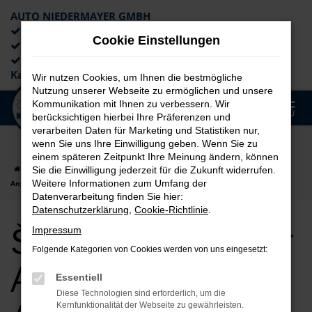
AUTO NIEDERMAYER GMBH
Preiswerte Angebote
Cookie Einstellungen
×
Lieferung an die Haustür
Professionelle Beratung und
Kaufabwicklung
Wir nutzen Cookies, um Ihnen die bestmögliche
Nutzung unserer Webseite zu ermöglichen und unsere
0
Kommunikation mit Ihnen zu verbessern. Wir
Zum
MENÜ
berücksichtigen hierbei Ihre Präferenzen und
Hauptinhalt
verarbeiten Daten für Marketing und Statistiken nur,
springen
wenn Sie uns Ihre Einwilligung geben. Wenn Sie zu
einem späteren Zeitpunkt Ihre Meinung ändern, können
Startseite
Augsburg
Škoda
Škoda Kodiaq für Augsburg Top
Sie die Einwilligung jederzeit für die Zukunft widerrufen.
Weitere Informationen zum Umfang der
Angebote
Datenverarbeitung finden Sie hier:
Datenschutzerklärung
,
Cookie-Richtlinie
.
Škoda Kodiaq für
Impressum
Folgende Kategorien von Cookies werden von uns eingesetzt:
Augsburg Top
Essentiell
Diese Technologien sind erforderlich, um die
Kernfunktionalität der Webseite zu gewährleisten.