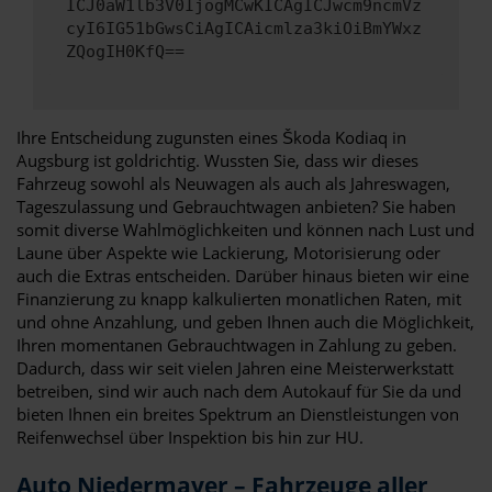
ICJ0aW1lb3V0IjogMCwKICAgICJwcm9ncmVz
cyI6IG51bGwsCiAgICAicmlza3kiOiBmYWxz
ZQogIH0KfQ==
Ihre Entscheidung zugunsten eines Škoda Kodiaq in
Augsburg ist goldrichtig. Wussten Sie, dass wir dieses
Fahrzeug sowohl als Neuwagen als auch als Jahreswagen,
Tageszulassung und Gebrauchtwagen anbieten? Sie haben
somit diverse Wahlmöglichkeiten und können nach Lust und
Laune über Aspekte wie Lackierung, Motorisierung oder
auch die Extras entscheiden. Darüber hinaus bieten wir eine
Finanzierung zu knapp kalkulierten monatlichen Raten, mit
und ohne Anzahlung, und geben Ihnen auch die Möglichkeit,
Ihren momentanen Gebrauchtwagen in Zahlung zu geben.
Dadurch, dass wir seit vielen Jahren eine Meisterwerkstatt
betreiben, sind wir auch nach dem Autokauf für Sie da und
bieten Ihnen ein breites Spektrum an Dienstleistungen von
Reifenwechsel über Inspektion bis hin zur HU.
Auto Niedermayer – Fahrzeuge aller