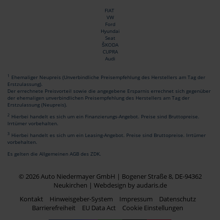
FIAT
VW
Ford
Hyundai
Seat
ŠKODA
CUPRA
Audi
1
Ehemaliger Neupreis (Unverbindliche Preisempfehlung des Herstellers am Tag der
Erstzulassung).
Der errechnete Preisvorteil sowie die angegebene Ersparnis errechnet sich gegenüber
der ehemaligen unverbindlichen Preisempfehlung des Herstellers am Tag der
Erstzulassung (Neupreis).
2
Hierbei handelt es sich um ein Finanzierungs-Angebot. Preise sind Bruttopreise.
Irrtümer vorbehalten.
3
Hierbei handelt es sich um ein Leasing-Angebot. Preise sind Bruttopreise. Irrtümer
vorbehalten.
Es gelten die Allgemeinen AGB des ZDK.
© 2026 Auto Niedermayer GmbH | Bogener Straße 8, DE-94362
Neukirchen |
Webdesign by audaris.de
Kontakt
Hinweisgeber-System
Impressum
Datenschutz
Barrierefreiheit
EU Data Act
Cookie Einstellungen