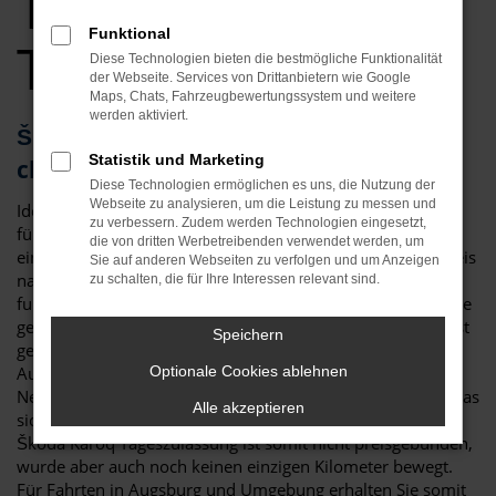
Tageszulassung
Funktional
Top Angebote
Diese Technologien bieten die bestmögliche Funktionalität
der Webseite. Services von Drittanbietern wie Google
Maps, Chats, Fahrzeugbewertungssystem und weitere
werden aktiviert.
Škoda Karoq Tageszulassung – die
Statistik und Marketing
clevere Alternative für Augsburg
Diese Technologien ermöglichen es uns, die Nutzung der
Webseite zu analysieren, um die Leistung zu messen und
Ideen muss man haben! Eine Škoda Karoq Tageszulassung
zu verbessern. Zudem werden Technologien eingesetzt,
für Augsburg ist eine clevere Möglichkeit, um gleichzeitig
die von dritten Werbetreibenden verwendet werden, um
einen Neuwagen zu fahren, hierfür aber lediglich einen Preis
Sie auf anderen Webseiten zu verfolgen und um Anzeigen
nahe dem Gebrauchtwagenniveau zu zahlen. Dies
zu schalten, die für Ihre Interessen relevant sind.
funktioniert dank eines Tricks, der in der Automobilbranche
gerne praktiziert wird: eine Škoda Karoq Tageszulassung ist
Speichern
genau genommen ein klassischer Neuwagen. Viele
Automobilhändler sind jedoch in den Rabatten für
Optionale Cookies ablehnen
Neufahrzeuge an die Vorgaben der Hersteller gebunden, was
Alle akzeptieren
sich durch das Zulassen für einen Tag umgehen lässt. Eine
Škoda Karoq Tageszulassung ist somit nicht preisgebunden,
wurde aber auch noch keinen einzigen Kilometer bewegt.
Für Fahrten in Augsburg und Umgebung erhalten Sie somit