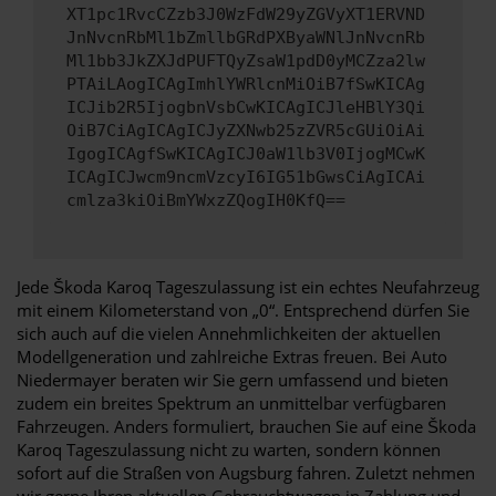
XT1pc1RvcCZzb3J0WzFdW29yZGVyXT1ERVND
JnNvcnRbMl1bZmllbGRdPXByaWNlJnNvcnRb
Ml1bb3JkZXJdPUFTQyZsaW1pdD0yMCZza2lw
PTAiLAogICAgImhlYWRlcnMiOiB7fSwKICAg
ICJib2R5IjogbnVsbCwKICAgICJleHBlY3Qi
OiB7CiAgICAgICJyZXNwb25zZVR5cGUiOiAi
IgogICAgfSwKICAgICJ0aW1lb3V0IjogMCwK
ICAgICJwcm9ncmVzcyI6IG51bGwsCiAgICAi
cmlza3kiOiBmYWxzZQogIH0KfQ==
Jede Škoda Karoq Tageszulassung ist ein echtes Neufahrzeug
mit einem Kilometerstand von „0“. Entsprechend dürfen Sie
sich auch auf die vielen Annehmlichkeiten der aktuellen
Modellgeneration und zahlreiche Extras freuen. Bei Auto
Niedermayer beraten wir Sie gern umfassend und bieten
zudem ein breites Spektrum an unmittelbar verfügbaren
Fahrzeugen. Anders formuliert, brauchen Sie auf eine Škoda
Karoq Tageszulassung nicht zu warten, sondern können
sofort auf die Straßen von Augsburg fahren. Zuletzt nehmen
wir gerne Ihren aktuellen Gebrauchtwagen in Zahlung und