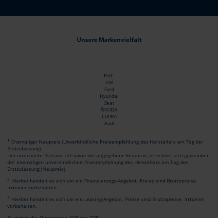
Unsere Markenvielfalt
FIAT
VW
Ford
Hyundai
Seat
ŠKODA
CUPRA
Audi
1
Ehemaliger Neupreis (Unverbindliche Preisempfehlung des Herstellers am Tag der
Erstzulassung).
Der errechnete Preisvorteil sowie die angegebene Ersparnis errechnet sich gegenüber
der ehemaligen unverbindlichen Preisempfehlung des Herstellers am Tag der
Erstzulassung (Neupreis).
2
Hierbei handelt es sich um ein Finanzierungs-Angebot. Preise sind Bruttopreise.
Irrtümer vorbehalten.
3
Hierbei handelt es sich um ein Leasing-Angebot. Preise sind Bruttopreise. Irrtümer
vorbehalten.
Es gelten die Allgemeinen AGB des ZDK.