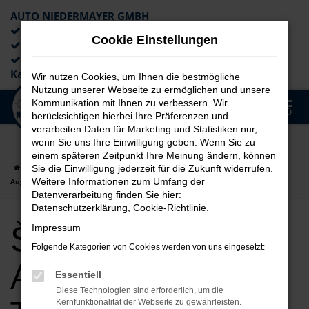
AUTO NIEDERMAYER GMBH
Preiswerte Angebote
Cookie Einstellungen
×
Lieferung an die Haustür
Professionelle Beratung und
Kaufabwicklung
Wir nutzen Cookies, um Ihnen die bestmögliche
Nutzung unserer Webseite zu ermöglichen und unsere
0
Kommunikation mit Ihnen zu verbessern. Wir
Zum
MENÜ
berücksichtigen hierbei Ihre Präferenzen und
Hauptinhalt
verarbeiten Daten für Marketing und Statistiken nur,
springen
wenn Sie uns Ihre Einwilligung geben. Wenn Sie zu
einem späteren Zeitpunkt Ihre Meinung ändern, können
Startseite
Augsburg
Škoda
Škoda Karoq
Škoda Karoq für
Sie die Einwilligung jederzeit für die Zukunft widerrufen.
Weitere Informationen zum Umfang der
Augsburg Tageszulassung Top Angebote
Datenverarbeitung finden Sie hier:
Datenschutzerklärung
,
Cookie-Richtlinie
.
Škoda Karoq für
Impressum
Folgende Kategorien von Cookies werden von uns eingesetzt:
Augsburg
Essentiell
Diese Technologien sind erforderlich, um die
Kernfunktionalität der Webseite zu gewährleisten.