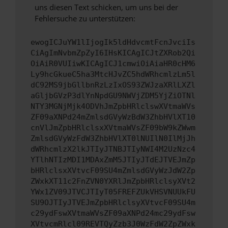
uns diesen Text schicken, um uns bei der
Fehlersuche zu unterstützen:
ewogICJuYW1lIjogIk5ldHdvcmtFcnJvciIs
CiAgImNvbmZpZyI6IHsKICAgICJtZXRob2Qi
OiAiR0VUIiwKICAgICJ1cmwiOiAiaHR0cHM6
Ly9hcGkueC5ha3MtcHJvZC5hdWRhcmlzLm5l
dC92MS9jbGllbnRzLzIxOS93ZWJzaXRlLXZl
aGljbGVzP3dlYnNpdGU9NWVjZDM5YjZiOTNl
NTY3MGNjMjk4ODVhJmZpbHRlclswXVtmaWVs
ZF09aXNPd24mZmlsdGVyWzBdW3ZhbHVlXT10
cnVlJmZpbHRlclsxXVtmaWVsZF09bW9kZWwm
ZmlsdGVyWzFdW3ZhbHVlXT0lNUIlN0IlMjJh
dWRhcmlzX2lkJTIyJTNBJTIyNWI4M2UzNzc4
YTlhNTIzMDI1MDAxZmM5JTIyJTdEJTVEJmZp
bHRlclsxXVtvcF09SU4mZmlsdGVyWzJdW2Zp
ZWxkXT11c2FnZVN0YXRlJmZpbHRlclsyXVt2
YWx1ZV09JTVCJTIyT05FREFZUkVHSVNUUkFU
SU9OJTIyJTVEJmZpbHRlclsyXVtvcF09SU4m
c29ydFswXVtmaWVsZF09aXNPd24mc29ydFsw
XVtvcmRlcl09REVTQyZzb3J0WzFdW2ZpZWxk