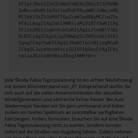
XT1pc1RvcCZzb3J0WzFdW29yZGVyXT1ERVND
JnNvcnRbMl1bZmllbGRdPXByaWNlJnNvcnRb
Ml1bb3JkZXJdPUFTQyZsaW1pdD0yMCZza2lw
PTAiLAogICAgImhlYWRlcnMiOiB7fSwKICAg
ICJib2R5IjogbnVsbCwKICAgICJleHBlY3Qi
OiB7CiAgICAgICJyZXNwb25zZVR5cGUiOiAi
IgogICAgfSwKICAgICJ0aW1lb3V0IjogMCwK
ICAgICJwcm9ncmVzcyI6IG51bGwsCiAgICAi
cmlza3kiOiBmYWxzZQogIH0KfQ==
Jede Škoda Fabia Tageszulassung ist ein echtes Neufahrzeug
mit einem Kilometerstand von „0“. Entsprechend dürfen Sie
sich auch auf die vielen Annehmlichkeiten der aktuellen
Modellgeneration und zahlreiche Extras freuen. Bei Auto
Niedermayer beraten wir Sie gern umfassend und bieten
zudem ein breites Spektrum an unmittelbar verfügbaren
Fahrzeugen. Anders formuliert, brauchen Sie auf eine Škoda
Fabia Tageszulassung nicht zu warten, sondern können
sofort auf die Straßen von Augsburg fahren. Zuletzt nehmen
wir gerne Ihren aktuellen Gebrauchtwagen in Zahlung und