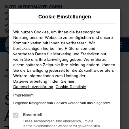
AUTO NIEDERMAYER GMBH
Preiswerte Angebote
Cookie Einstellungen
×
Lieferung an die Haustür
Professionelle Beratung und
Kaufabwicklung
Wir nutzen Cookies, um Ihnen die bestmögliche
Nutzung unserer Webseite zu ermöglichen und unsere
0
Kommunikation mit Ihnen zu verbessern. Wir
Zum
MENÜ
berücksichtigen hierbei Ihre Präferenzen und
Hauptinhalt
verarbeiten Daten für Marketing und Statistiken nur,
springen
wenn Sie uns Ihre Einwilligung geben. Wenn Sie zu
einem späteren Zeitpunkt Ihre Meinung ändern, können
Startseite
Augsburg
Škoda
Škoda Fabia
Škoda Fabia für
Sie die Einwilligung jederzeit für die Zukunft widerrufen.
Weitere Informationen zum Umfang der
Augsburg Tageszulassung Top Angebote
Datenverarbeitung finden Sie hier:
Datenschutzerklärung
,
Cookie-Richtlinie
.
Škoda Fabia für
Impressum
Folgende Kategorien von Cookies werden von uns eingesetzt:
Augsburg
Essentiell
Diese Technologien sind erforderlich, um die
Kernfunktionalität der Webseite zu gewährleisten.