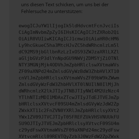
uns diesen Text schicken, um uns bei der
Fehlersuche zu unterstützen:
ewogICJuYW1lIjogIk5ldHdvcmtFcnJvciIs
CiAgImNvbmZpZyI6IHsKICAgICJtZXRob2Qi
OiAiR0VUIiwKICAgICJ1cmwiOiAiaHR0cHM6
Ly9hcGkueC5ha3MtcHJvZC5hdWRhcmlzLm5l
dC92MS9jbGllbnRzLzIxOS93ZWJzaXRlLXZl
aGljbGVzP3dlYnNpdGU9NWVjZDM5YjZiOTNl
NTY3MGNjMjk4ODVhJmZpbHRlclswXVtmaWVs
ZF09aXNPd24mZmlsdGVyWzBdW3ZhbHVlXT10
cnVlJmZpbHRlclsxXVtmaWVsZF09bW9kZWwm
ZmlsdGVyWzFdW3ZhbHVlXT0lNUIlN0IlMjJh
dWRhcmlzX2lkJTIyJTNBJTIyNWI4M2UzNzc4
YTlhNTIzMDI1MDAxZTcwJTIyJTdEJTVEJmZp
bHRlclsxXVtvcF09SU4mZmlsdGVyWzJdW2Zp
ZWxkXT11c2FnZVN0YXRlJmZpbHRlclsyXVt2
YWx1ZV09JTVCJTIyT05FREFZUkVHSVNUUkFU
SU9OJTIyJTVEJmZpbHRlclsyXVtvcF09SU4m
c29ydFswXVtmaWVsZF09aXNPd24mc29ydFsw
XVtvcmRlcl09REVTQyZzb3J0WzFdW2ZpZWxk