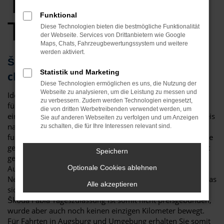
Tageszulassung
Funktional
Top Angebote
Diese Technologien bieten die bestmögliche Funktionalität
der Webseite. Services von Drittanbietern wie Google
Maps, Chats, Fahrzeugbewertungssystem und weitere
werden aktiviert.
Škoda Fabia Tageszulassung – die
Statistik und Marketing
clevere Alternative für Augsburg
Diese Technologien ermöglichen es uns, die Nutzung der
Webseite zu analysieren, um die Leistung zu messen und
Ideen muss man haben! Eine Škoda Fabia Tageszulassung
zu verbessern. Zudem werden Technologien eingesetzt,
für Augsburg ist eine clevere Möglichkeit, um gleichzeitig
die von dritten Werbetreibenden verwendet werden, um
einen Neuwagen zu fahren, hierfür aber lediglich einen Preis
Sie auf anderen Webseiten zu verfolgen und um Anzeigen
nahe dem Gebrauchtwagenniveau zu zahlen. Dies
zu schalten, die für Ihre Interessen relevant sind.
funktioniert dank eines Tricks, der in der Automobilbranche
gerne praktiziert wird: eine Škoda Fabia Tageszulassung ist
Speichern
genau genommen ein klassischer Neuwagen. Viele
Automobilhändler sind jedoch in den Rabatten für
Optionale Cookies ablehnen
Neufahrzeuge an die Vorgaben der Hersteller gebunden, was
Alle akzeptieren
sich durch das Zulassen für einen Tag umgehen lässt. Eine
Škoda Fabia Tageszulassung ist somit nicht preisgebunden,
wurde aber auch noch keinen einzigen Kilometer bewegt.
Für Fahrten in Augsburg und Umgebung erhalten Sie somit