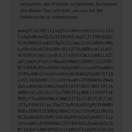
versuchen, das Problem zu beheben. Du kannst
uns diesen Text schicken, um uns bei der
Fehlersuche zu unterstützen:
ewogICJuYW1lIjogIk5ldHdvcmtFcnJvciIs
CiAgImNvbmZpZyI6IHsKICAgICJtZXRob2Qi
OiAiR0VUIiwKICAgICJ1cmwiOiAiaHR0cHM6
Ly9hcGkueC5ha3MtcHJvZC5hdWRhcmlzLm5l
dC92MS9jbGllbnRzLzIxOS93ZWJzaXRlLXZl
aGljbGVzP3dlYnNpdGU9NWVjZDM5YjZiOTNl
NTY3MGNjMjk4ODVhJmZpbHRlclswXVtmaWVs
ZF09aXNPd24mZmlsdGVyWzBdW3ZhbHVlXT10
cnVlJmZpbHRlclsxXVtmaWVsZF09bW9kZWwm
ZmlsdGVyWzFdW3ZhbHVlXT0lNUIlN0IlMjJh
dWRhcmlzX2lkJTIyJTNBJTIyNWE1Y2E0YTJk
MDRjYTkwODk0NWJiNWE2JTIyJTdEJTJDJTdC
JTIyYXVkYXJpc19pZCUyMiUzQSUyMjVhNWNh
NGEyZDA0Y2E5MDg5NDViYjViYSUyMiU3RCU1
RCZmaWx0ZXJbMV1bb3BdPUlOJmZpbHRlclsy
XVtmaWVsZF09dXNhZ2VTdGF0ZSZmaWx0ZXJb
Ml1bdmFsdWVdPSU1QiUyMk5FVyUyMiU1RCZm