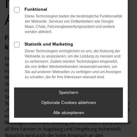
Neuwagen Top
Funktional
Angebote
Diese Technologien bieten die bestmögliche Funktionalität
der Webseite. Services von Drittanbietern wie Google
Maps, Chats, Fahrzeugbewertungssystem und weitere
werden aktiviert.
Ford Neuwagen in Augsburg –
Statistik und Marketing
kompromisslos hochwertig
Diese Technologien ermöglichen es uns, die Nutzung der
Webseite zu analysieren, um die Leistung zu messen und
Ein Ford Neuwagen in Augsburg ist in puncto Qualität das
zu verbessern. Zudem werden Technologien eingesetzt,
Non-Plus-Ultra. Wie kaum ein anderer Hersteller, achtet
die von dritten Werbetreibenden verwendet werden, um
Ford auf perfekte Verarbeitung und versieht seine neuen
Sie auf anderen Webseiten zu verfolgen und um Anzeigen
Modelle mit innovativen Extras und jeder Menge
zu schalten, die für Ihre Interessen relevant sind.
Sicherheitssysteme. Der Vorteil, den ein Ford Neuwagen in
Augsburg bietet, besteht vor allem in der Sicherheit.
Speichern
Sämtliche Assistenzsysteme entsprechen dem neuesten
Stand der Technik und auch die Bedienung ist voll und ganz
Optionale Cookies ablehnen
„state of the art“. Darüber hinaus sind die Motoren bei Ford
Alle akzeptieren
kontinuierlich effizienter geworden, sodass ein Ford
Neuwagen maximale Leistung bei minimalem Verbrauch für
all Ihre Fahrten in Augsburg und Umgebung sicherstellt.
Natürlich wird auch der hohe Anspruch an den