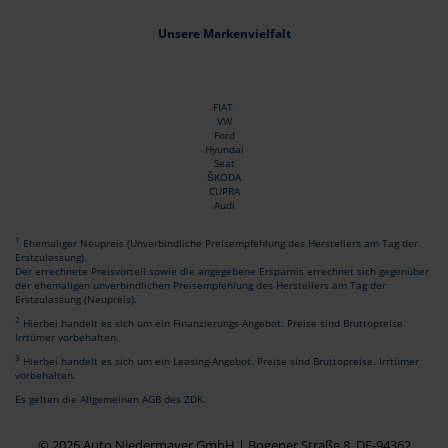
Unsere Markenvielfalt
FIAT
VW
Ford
Hyundai
Seat
ŠKODA
CUPRA
Audi
1
Ehemaliger Neupreis (Unverbindliche Preisempfehlung des Herstellers am Tag der
Erstzulassung).
Der errechnete Preisvorteil sowie die angegebene Ersparnis errechnet sich gegenüber
der ehemaligen unverbindlichen Preisempfehlung des Herstellers am Tag der
Erstzulassung (Neupreis).
2
Hierbei handelt es sich um ein Finanzierungs-Angebot. Preise sind Bruttopreise.
Irrtümer vorbehalten.
3
Hierbei handelt es sich um ein Leasing-Angebot. Preise sind Bruttopreise. Irrtümer
vorbehalten.
Es gelten die Allgemeinen AGB des ZDK.
© 2026 Auto Niedermayer GmbH | Bogener Straße 8, DE-94362