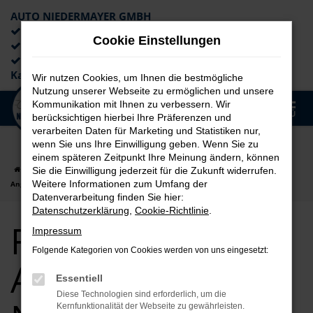
AUTO NIEDERMAYER GMBH
Preiswerte Angebote
Cookie Einstellungen
×
Lieferung an die Haustür
Professionelle Beratung und
Kaufabwicklung
Wir nutzen Cookies, um Ihnen die bestmögliche
Nutzung unserer Webseite zu ermöglichen und unsere
0
Kommunikation mit Ihnen zu verbessern. Wir
Zum
MENÜ
berücksichtigen hierbei Ihre Präferenzen und
Hauptinhalt
verarbeiten Daten für Marketing und Statistiken nur,
springen
wenn Sie uns Ihre Einwilligung geben. Wenn Sie zu
einem späteren Zeitpunkt Ihre Meinung ändern, können
Startseite
Augsburg
Ford
Ford für Augsburg Neuwagen Top
Sie die Einwilligung jederzeit für die Zukunft widerrufen.
Weitere Informationen zum Umfang der
Angebote
Datenverarbeitung finden Sie hier:
Datenschutzerklärung
,
Cookie-Richtlinie
.
Ford für
Impressum
Folgende Kategorien von Cookies werden von uns eingesetzt:
Augsburg
Essentiell
Diese Technologien sind erforderlich, um die
Kernfunktionalität der Webseite zu gewährleisten.