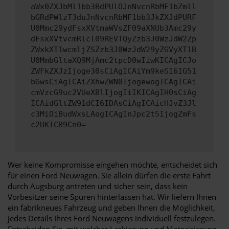
aWx0ZXJbMl1bb3BdPUlOJnNvcnRbMF1bZmll
bGRdPWlzT3duJnNvcnRbMF1bb3JkZXJdPURF
U0Mmc29ydFsxXVtmaWVsZF09aXNUb3Amc29y
dFsxXVtvcmRlcl09REVTQyZzb3J0WzJdW2Zp
ZWxkXT1wcmljZSZzb3J0WzJdW29yZGVyXT1B
U0MmbGltaXQ9MjAmc2tpcD0wIiwKICAgICJo
ZWFkZXJzIjoge30sCiAgICAiYm9keSI6IG51
bGwsCiAgICAiZXhwZWN0IjogewogICAgICAi
cmVzcG9uc2VUeXBlIjogIiIKICAgIH0sCiAg
ICAidGltZW91dCI6IDAsCiAgICAicHJvZ3Jl
c3MiOiBudWxsLAogICAgInJpc2t5IjogZmFs
c2UKICB9Cn0=
Wer keine Kompromisse eingehen möchte, entscheidet sich
für einen Ford Neuwagen. Sie allein dürfen die erste Fahrt
durch Augsburg antreten und sicher sein, dass kein
Vorbesitzer seine Spuren hinterlassen hat. Wir liefern Ihnen
ein fabrikneues Fahrzeug und geben Ihnen die Möglichkeit,
jedes Details Ihres Ford Neuwagens individuell festzulegen.
Entscheiden Sie, mit welcher Lackierung und Motorisierung