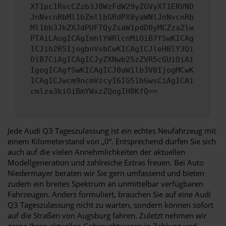
XT1pc1RvcCZzb3J0WzFdW29yZGVyXT1ERVND
JnNvcnRbMl1bZmllbGRdPXByaWNlJnNvcnRb
Ml1bb3JkZXJdPUFTQyZsaW1pdD0yMCZza2lw
PTAiLAogICAgImhlYWRlcnMiOiB7fSwKICAg
ICJib2R5IjogbnVsbCwKICAgICJleHBlY3Qi
OiB7CiAgICAgICJyZXNwb25zZVR5cGUiOiAi
IgogICAgfSwKICAgICJ0aW1lb3V0IjogMCwK
ICAgICJwcm9ncmVzcyI6IG51bGwsCiAgICAi
cmlza3kiOiBmYWxzZQogIH0KfQ==
Jede Audi Q3 Tageszulassung ist ein echtes Neufahrzeug mit
einem Kilometerstand von „0“. Entsprechend dürfen Sie sich
auch auf die vielen Annehmlichkeiten der aktuellen
Modellgeneration und zahlreiche Extras freuen. Bei Auto
Niedermayer beraten wir Sie gern umfassend und bieten
zudem ein breites Spektrum an unmittelbar verfügbaren
Fahrzeugen. Anders formuliert, brauchen Sie auf eine Audi
Q3 Tageszulassung nicht zu warten, sondern können sofort
auf die Straßen von Augsburg fahren. Zuletzt nehmen wir
gerne Ihren aktuellen Gebrauchtwagen in Zahlung und