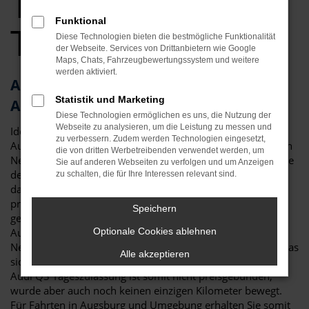
Tageszulassung
Funktional
Top Angebote
Diese Technologien bieten die bestmögliche Funktionalität
der Webseite. Services von Drittanbietern wie Google
Maps, Chats, Fahrzeugbewertungssystem und weitere
werden aktiviert.
Audi Q3 Tageszulassung – die clevere
Statistik und Marketing
Alternative für Augsburg
Diese Technologien ermöglichen es uns, die Nutzung der
Webseite zu analysieren, um die Leistung zu messen und
Ideen muss man haben! Eine Audi Q3 Tageszulassung für
zu verbessern. Zudem werden Technologien eingesetzt,
Augsburg ist eine clevere Möglichkeit, um gleichzeitig einen
die von dritten Werbetreibenden verwendet werden, um
Neuwagen zu fahren, hierfür aber lediglich einen Preis nahe
Sie auf anderen Webseiten zu verfolgen und um Anzeigen
dem Gebrauchtwagenniveau zu zahlen. Dies funktioniert
zu schalten, die für Ihre Interessen relevant sind.
dank eines Tricks, der in der Automobilbranche gerne
praktiziert wird: eine Audi Q3 Tageszulassung ist genau
Speichern
genommen ein klassischer Neuwagen. Viele
Automobilhändler sind jedoch in den Rabatten für
Optionale Cookies ablehnen
Neufahrzeuge an die Vorgaben der Hersteller gebunden, was
Alle akzeptieren
sich durch das Zulassen für einen Tag umgehen lässt. Eine
Audi Q3 Tageszulassung ist somit nicht preisgebunden,
wurde aber auch noch keinen einzigen Kilometer bewegt.
Für Fahrten in Augsburg und Umgebung erhalten Sie somit