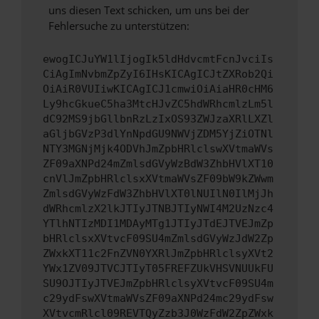
uns diesen Text schicken, um uns bei der
Fehlersuche zu unterstützen:
ewogICJuYW1lIjogIk5ldHdvcmtFcnJvciIs
CiAgImNvbmZpZyI6IHsKICAgICJtZXRob2Qi
OiAiR0VUIiwKICAgICJ1cmwiOiAiaHR0cHM6
Ly9hcGkueC5ha3MtcHJvZC5hdWRhcmlzLm5l
dC92MS9jbGllbnRzLzIxOS93ZWJzaXRlLXZl
aGljbGVzP3dlYnNpdGU9NWVjZDM5YjZiOTNl
NTY3MGNjMjk4ODVhJmZpbHRlclswXVtmaWVs
ZF09aXNPd24mZmlsdGVyWzBdW3ZhbHVlXT10
cnVlJmZpbHRlclsxXVtmaWVsZF09bW9kZWwm
ZmlsdGVyWzFdW3ZhbHVlXT0lNUIlN0IlMjJh
dWRhcmlzX2lkJTIyJTNBJTIyNWI4M2UzNzc4
YTlhNTIzMDI1MDAyMTg1JTIyJTdEJTVEJmZp
bHRlclsxXVtvcF09SU4mZmlsdGVyWzJdW2Zp
ZWxkXT11c2FnZVN0YXRlJmZpbHRlclsyXVt2
YWx1ZV09JTVCJTIyT05FREFZUkVHSVNUUkFU
SU9OJTIyJTVEJmZpbHRlclsyXVtvcF09SU4m
c29ydFswXVtmaWVsZF09aXNPd24mc29ydFsw
XVtvcmRlcl09REVTQyZzb3J0WzFdW2ZpZWxk