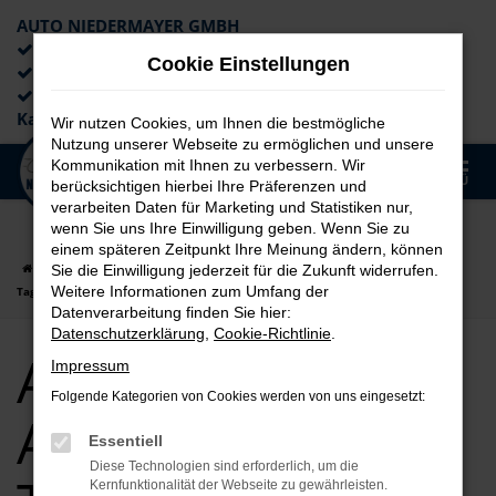
AUTO NIEDERMAYER GMBH
Preiswerte Angebote
Cookie Einstellungen
×
Lieferung an die Haustür
Professionelle Beratung und
Kaufabwicklung
Wir nutzen Cookies, um Ihnen die bestmögliche
Nutzung unserer Webseite zu ermöglichen und unsere
0
Kommunikation mit Ihnen zu verbessern. Wir
Zum
MENÜ
berücksichtigen hierbei Ihre Präferenzen und
Hauptinhalt
verarbeiten Daten für Marketing und Statistiken nur,
springen
wenn Sie uns Ihre Einwilligung geben. Wenn Sie zu
einem späteren Zeitpunkt Ihre Meinung ändern, können
Startseite
Augsburg
Audi
Audi Q3
Audi Q3 für Augsburg
Sie die Einwilligung jederzeit für die Zukunft widerrufen.
Weitere Informationen zum Umfang der
Tageszulassung Top Angebote
Datenverarbeitung finden Sie hier:
Datenschutzerklärung
,
Cookie-Richtlinie
.
Audi Q3 für
Impressum
Folgende Kategorien von Cookies werden von uns eingesetzt:
Augsburg
Essentiell
Diese Technologien sind erforderlich, um die
Kernfunktionalität der Webseite zu gewährleisten.