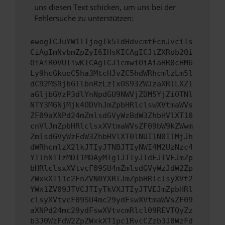
uns diesen Text schicken, um uns bei der
Fehlersuche zu unterstützen:
ewogICJuYW1lIjogIk5ldHdvcmtFcnJvciIs
CiAgImNvbmZpZyI6IHsKICAgICJtZXRob2Qi
OiAiR0VUIiwKICAgICJ1cmwiOiAiaHR0cHM6
Ly9hcGkueC5ha3MtcHJvZC5hdWRhcmlzLm5l
dC92MS9jbGllbnRzLzIxOS93ZWJzaXRlLXZl
aGljbGVzP3dlYnNpdGU9NWVjZDM5YjZiOTNl
NTY3MGNjMjk4ODVhJmZpbHRlclswXVtmaWVs
ZF09aXNPd24mZmlsdGVyWzBdW3ZhbHVlXT10
cnVlJmZpbHRlclsxXVtmaWVsZF09bW9kZWwm
ZmlsdGVyWzFdW3ZhbHVlXT0lNUIlN0IlMjJh
dWRhcmlzX2lkJTIyJTNBJTIyNWI4M2UzNzc4
YTlhNTIzMDI1MDAyMTg1JTIyJTdEJTVEJmZp
bHRlclsxXVtvcF09SU4mZmlsdGVyWzJdW2Zp
ZWxkXT11c2FnZVN0YXRlJmZpbHRlclsyXVt2
YWx1ZV09JTVCJTIyTkVXJTIyJTVEJmZpbHRl
clsyXVtvcF09SU4mc29ydFswXVtmaWVsZF09
aXNPd24mc29ydFswXVtvcmRlcl09REVTQyZz
b3J0WzFdW2ZpZWxkXT1pc1RvcCZzb3J0WzFd