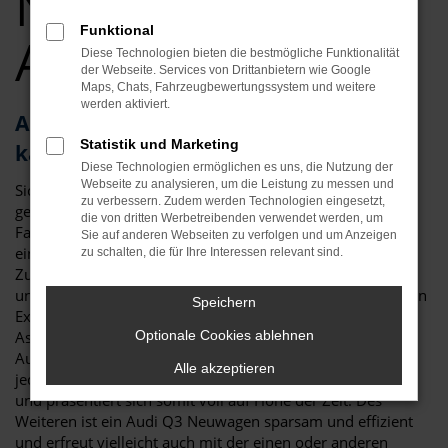
Neuwagen Top
Funktional
Angebote
Diese Technologien bieten die bestmögliche Funktionalität
der Webseite. Services von Drittanbietern wie Google
Maps, Chats, Fahrzeugbewertungssystem und weitere
werden aktiviert.
Audi Q3 – als Neuwagen für Augsburg
Statistik und Marketing
kaum zu toppen
Diese Technologien ermöglichen es uns, die Nutzung der
Webseite zu analysieren, um die Leistung zu messen und
Sicher haben Sie schon viel über den Audi Q3 Neuwagen
zu verbessern. Zudem werden Technologien eingesetzt,
gelesen und festgestellt, dass es kaum ein geeigneteres
die von dritten Werbetreibenden verwendet werden, um
Fahrzeug für Augsburg und Umgebung gibt. Da ist zum
Sie auf anderen Webseiten zu verfolgen und um Anzeigen
einen die überzeugende Optik, die klar und deutlich die
zu schalten, die für Ihre Interessen relevant sind.
Zugehörigkeit zur Modellfamilie von Audi erkennen lässt
und doch eigenständig ausfällt. Da sind aber auch die vielen
Speichern
Extras der aktuellen Modellgeneration und die
Assistenzsysteme. Für einen Audi Q3 Neuwagen in
Optionale Cookies ablehnen
Augsburg sprich in erster Linie der Sicherheitsaspekt. Mit
Alle akzeptieren
jeder Generation hat das Fahrzeug neue Technik erhalten
und präsentiert sich somit voll auf Höhe der Zeit. Des
Weiteren ist ein Audi Q3 Neuwagen sparsam und effizient
und erfreut vielleicht auch mit der einen oder anderen