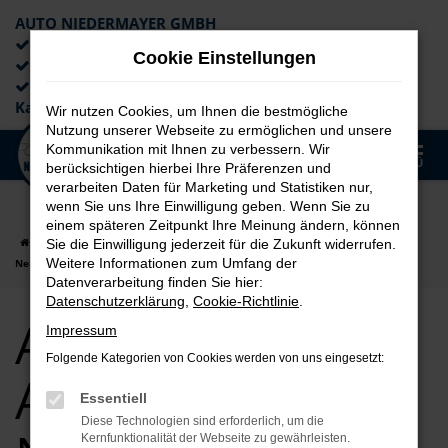
AUTO NIEDERMAYER GMBH
Preiswerte Angebote
Cookie Einstellungen
×
Lieferung an die Haustür
Professionelle Beratung und
Kaufabwicklung
Wir nutzen Cookies, um Ihnen die bestmögliche
Nutzung unserer Webseite zu ermöglichen und unsere
0
Kommunikation mit Ihnen zu verbessern. Wir
Zum
MENÜ
berücksichtigen hierbei Ihre Präferenzen und
Hauptinhalt
verarbeiten Daten für Marketing und Statistiken nur,
springen
wenn Sie uns Ihre Einwilligung geben. Wenn Sie zu
einem späteren Zeitpunkt Ihre Meinung ändern, können
Startseite
Augsburg
Audi
Audi Q3
Audi Q3 für Augsburg
Sie die Einwilligung jederzeit für die Zukunft widerrufen.
Weitere Informationen zum Umfang der
Neuwagen Top Angebote
Datenverarbeitung finden Sie hier:
Datenschutzerklärung
,
Cookie-Richtlinie
.
Audi Q3 für
Impressum
Folgende Kategorien von Cookies werden von uns eingesetzt:
Augsburg
Essentiell
Diese Technologien sind erforderlich, um die
Kernfunktionalität der Webseite zu gewährleisten.