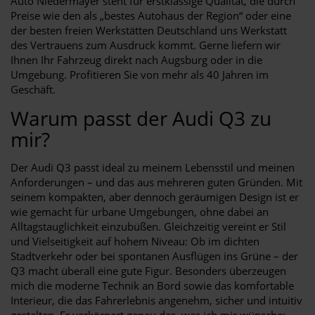
Auto Niedermayer steht für erstklassige Qualität, die durch
Preise wie den als „bestes Autohaus der Region“ oder eine
der besten freien Werkstätten Deutschland uns Werkstatt
des Vertrauens zum Ausdruck kommt. Gerne liefern wir
Ihnen Ihr Fahrzeug direkt nach Augsburg oder in die
Umgebung. Profitieren Sie von mehr als 40 Jahren im
Geschäft.
Warum passt der Audi Q3 zu
mir?
Der Audi Q3 passt ideal zu meinem Lebensstil und meinen
Anforderungen – und das aus mehreren guten Gründen. Mit
seinem kompakten, aber dennoch geräumigen Design ist er
wie gemacht für urbane Umgebungen, ohne dabei an
Alltagstauglichkeit einzubüßen. Gleichzeitig vereint er Stil
und Vielseitigkeit auf hohem Niveau: Ob im dichten
Stadtverkehr oder bei spontanen Ausflügen ins Grüne – der
Q3 macht überall eine gute Figur. Besonders überzeugen
mich die moderne Technik an Bord sowie das komfortable
Interieur, die das Fahrerlebnis angenehm, sicher und intuitiv
gestalten. Er verkörpert genau das, was ich mir wünsche: