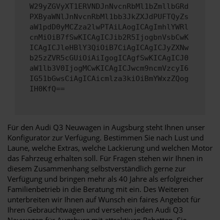
W29yZGVyXT1ERVNDJnNvcnRbMl1bZmllbGRd
PXByaWNlJnNvcnRbMl1bb3JkZXJdPUFTQyZs
aW1pdD0yMCZza2lwPTAiLAogICAgImhlYWRl
cnMiOiB7fSwKICAgICJib2R5IjogbnVsbCwK
ICAgICJleHBlY3QiOiB7CiAgICAgICJyZXNw
b25zZVR5cGUiOiAiIgogICAgfSwKICAgICJ0
aW1lb3V0IjogMCwKICAgICJwcm9ncmVzcyI6
IG51bGwsCiAgICAicmlza3kiOiBmYWxzZQog
IH0KfQ==
Für den Audi Q3 Neuwagen in Augsburg steht Ihnen unser
Konfigurator zur Verfügung. Bestimmen Sie nach Lust und
Laune, welche Extras, welche Lackierung und welchen Motor
das Fahrzeug erhalten soll. Für Fragen stehen wir Ihnen in
diesem Zusammenhang selbstverständlich gerne zur
Verfügung und bringen mehr als 40 Jahre als erfolgreicher
Familienbetrieb in die Beratung mit ein. Des Weiteren
unterbreiten wir Ihnen auf Wunsch ein faires Angebot für
Ihren Gebrauchtwagen und versehen jeden Audi Q3
Neuwagen für Augsburg mit attraktiven Rabatten. Sie