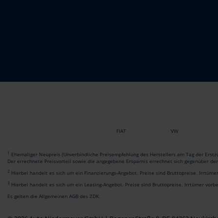
FIAT
VW
1
Ehemaliger Neupreis (Unverbindliche Preisempfehlung des Herstellers am Tag der Erstzu
Der errechnete Preisvorteil sowie die angegebene Ersparnis errechnet sich gegenüber de
2
Hierbei handelt es sich um ein Finanzierungs-Angebot. Preise sind Bruttopreise. Irrtüme
3
Hierbei handelt es sich um ein Leasing-Angebot. Preise sind Bruttopreise. Irrtümer vorb
Es gelten die Allgemeinen AGB des ZDK.