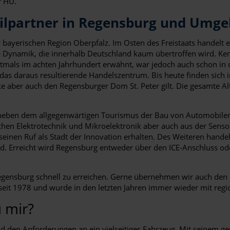
r HU.
ilpartner in Regensburg und Umg
 bayerischen Region Oberpfalz. Im Osten des Freistaats handelt 
ne Dynamik, die innerhalb Deutschland kaum übertroffen wird. Kenn
tmals im achten Jahrhundert erwähnt, war jedoch auch schon in 
as daraus resultierende Handelszentrum. Bis heute finden sich
cke aber auch den Regensburger Dom St. Peter gilt. Die gesamte Al
lt neben dem allgegenwärtigen Tourismus der Bau von Automobile
chen Elektrotechnik und Mikroelektronik aber auch aus der Senso
seinen Ruf als Stadt der Innovation erhalten. Des Weiteren hand
ird. Erreicht wird Regensburg entweder über den ICE-Anschluss 
gensburg schnell zu erreichen. Gerne übernehmen wir auch den Li
 seit 1978 und wurde in den letzten Jahren immer wieder mit reg
 mir?
und den Anforderungen an ein vielseitiges Fahrzeug. Mit seinem