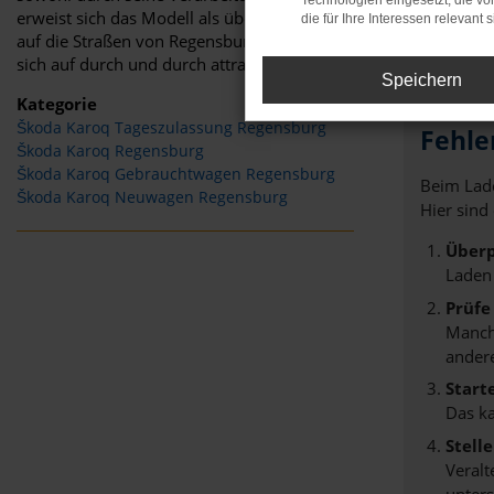
Technologien eingesetzt, die v
erweist sich das Modell als überzeugend. Bei Auto Niedermaye
die für Ihre Interessen relevant s
auf die Straßen von Regensburg geschickt. Als Familienbetrieb
sich auf durch und durch attraktive Preise bis zu 40 Prozent u
Speichern
Kategorie
Škoda Karoq Tageszulassung Regensburg
Fehle
Škoda Karoq Regensburg
Škoda Karoq Gebrauchtwagen Regensburg
Beim Lade
Škoda Karoq Neuwagen Regensburg
Hier sind
Überp
Laden
Prüfe
Manche
andere
Start
Das k
Stell
Veralt
unters