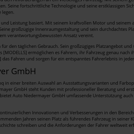
egen. Seine fortschrittliche Technologie und seine erstklassigen S
 legen.
t und Leistung basiert. Mit seinem kraftvollen Motor und seinem a
 Seine großzügige Innenraumgestaltung und sein durchdachtes P
nem verantwortungsbewussten Ansatz vereint.
en für den täglichen Gebrauch. Sein großzügiges Platzangebot un
s [MODELLS] ermöglichen es Fahrern, ihr Fahrzeug genau nach ihr
s Fahren und sorgen für ein entspanntes Fahrerlebnis in jeder 
ayer GmbH
 in einer breiten Auswahl an Ausstattungsvarianten und Farbopt
yer GmbH steht Kunden mit professioneller Beratung und erstklas
us bietet Auto Niedermayer GmbH umfassende Unterstützung auch
ontinuierlichen Innovationen und Verbesserungen in den Bereichen
mmenden Jahren seinen Platz als führendes Fahrzeug in seiner K
chichte schreiben und die Anforderungen der Fahrer weltweit erf