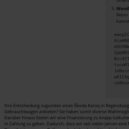
Wende
Wenn d
kannst
ewogI
AiaHR
dGU9N
ZpbHR
Nzc4Y
tvcmR
JnNvc
wKICA
cm9nc
Ihre Entscheidung zugunsten eines Škoda Karoq in Regensburg 
Gebrauchtwagen anbieten? Sie haben somit diverse Wahlmöglic
Darüber hinaus bieten wir eine Finanzierung zu knapp kalkul
in Zahlung zu geben. Dadurch, dass wir seit vielen Jahren eine