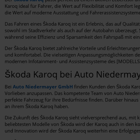
Karoq ideal für Fahrer, die Wert auf Flexibilität und Komfort l
die Wert auf moderne Ausstattung und Fahrerassistenzsysteme
Das Fahren eines Škoda Karoq ist ein Erlebnis, das auf Qualitä
sowohl im Stadtverkehr als auch auf der Autobahn überzeugt.
während seine Effizienz und Sparsamkeit den Fahrspaß mit ei
Der Škoda Karoq bietet zahlreiche Vorteile und Erleichterung
und komfortabel. Die vielseitigen Anpassungsmöglichkeiten de
modernen Infotainment- und Assistenzsysteme des [MODELLS] da
Škoda Karoq bei Auto Niederm
Bei
Auto Niedermayer GmbH
finden Kunden den Škoda Karoq
Vorlieben anzupassen. Das kompetente Team von Auto Niederma
perfekte Fahrzeug für ihre Bedürfnisse finden. Darüber hina
an ihrem Škoda Karoq haben.
Die Zukunft des Škoda Karoq sieht vielversprechend aus, mit k
beliebtesten Modelle von Škoda wird der Karoq auch in den ko
und Innovation wird der Škoda Karoq weiterhin eine Erfolgsges