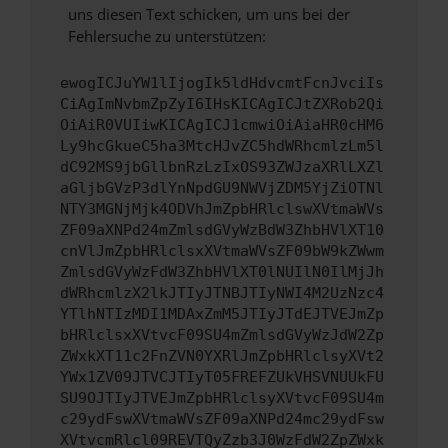
uns diesen Text schicken, um uns bei der
Fehlersuche zu unterstützen:
ewogICJuYW1lIjogIk5ldHdvcmtFcnJvciIs
CiAgImNvbmZpZyI6IHsKICAgICJtZXRob2Qi
OiAiR0VUIiwKICAgICJ1cmwiOiAiaHR0cHM6
Ly9hcGkueC5ha3MtcHJvZC5hdWRhcmlzLm5l
dC92MS9jbGllbnRzLzIxOS93ZWJzaXRlLXZl
aGljbGVzP3dlYnNpdGU9NWVjZDM5YjZiOTNl
NTY3MGNjMjk4ODVhJmZpbHRlclswXVtmaWVs
ZF09aXNPd24mZmlsdGVyWzBdW3ZhbHVlXT10
cnVlJmZpbHRlclsxXVtmaWVsZF09bW9kZWwm
ZmlsdGVyWzFdW3ZhbHVlXT0lNUIlN0IlMjJh
dWRhcmlzX2lkJTIyJTNBJTIyNWI4M2UzNzc4
YTlhNTIzMDI1MDAxZmM5JTIyJTdEJTVEJmZp
bHRlclsxXVtvcF09SU4mZmlsdGVyWzJdW2Zp
ZWxkXT11c2FnZVN0YXRlJmZpbHRlclsyXVt2
YWx1ZV09JTVCJTIyT05FREFZUkVHSVNUUkFU
SU9OJTIyJTVEJmZpbHRlclsyXVtvcF09SU4m
c29ydFswXVtmaWVsZF09aXNPd24mc29ydFsw
XVtvcmRlcl09REVTQyZzb3J0WzFdW2ZpZWxk