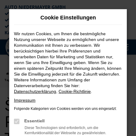
AUTO NIEDERMAYER GMBH
Preiswerte Angebote
Cookie Einstellungen
×
Lieferung an die Haustür
Professionelle Beratung und
Kaufabwicklung
Wir nutzen Cookies, um Ihnen die bestmögliche
Nutzung unserer Webseite zu ermöglichen und unsere
0
Kommunikation mit Ihnen zu verbessern. Wir
Zum
MENÜ
berücksichtigen hierbei Ihre Präferenzen und
Hauptinhalt
verarbeiten Daten für Marketing und Statistiken nur,
springen
wenn Sie uns Ihre Einwilligung geben. Wenn Sie zu
einem späteren Zeitpunkt Ihre Meinung ändern, können
Startseite
Passau
Škoda
Škoda Karoq
Škoda Karoq für Passau
Sie die Einwilligung jederzeit für die Zukunft widerrufen.
Weitere Informationen zum Umfang der
Tageszulassung Top Angebote
Datenverarbeitung finden Sie hier:
Datenschutzerklärung
,
Cookie-Richtlinie
.
Škoda Karoq für
Impressum
Folgende Kategorien von Cookies werden von uns eingesetzt:
Passau
Essentiell
Diese Technologien sind erforderlich, um die
Kernfunktionalität der Webseite zu gewährleisten.