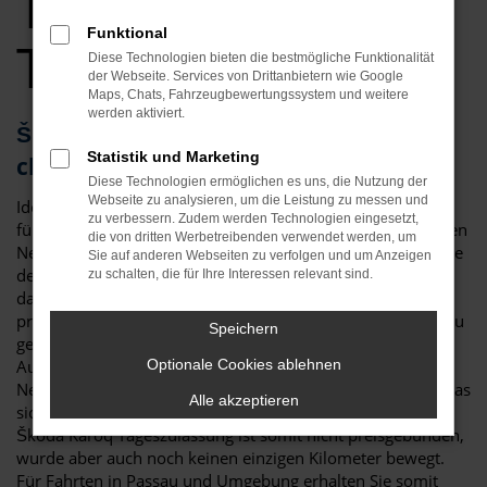
Tageszulassung
Funktional
Top Angebote
Diese Technologien bieten die bestmögliche Funktionalität
der Webseite. Services von Drittanbietern wie Google
Maps, Chats, Fahrzeugbewertungssystem und weitere
werden aktiviert.
Škoda Karoq Tageszulassung – die
Statistik und Marketing
clevere Alternative für Passau
Diese Technologien ermöglichen es uns, die Nutzung der
Webseite zu analysieren, um die Leistung zu messen und
Ideen muss man haben! Eine Škoda Karoq Tageszulassung
zu verbessern. Zudem werden Technologien eingesetzt,
für Passau ist eine clevere Möglichkeit, um gleichzeitig einen
die von dritten Werbetreibenden verwendet werden, um
Neuwagen zu fahren, hierfür aber lediglich einen Preis nahe
Sie auf anderen Webseiten zu verfolgen und um Anzeigen
dem Gebrauchtwagenniveau zu zahlen. Dies funktioniert
zu schalten, die für Ihre Interessen relevant sind.
dank eines Tricks, der in der Automobilbranche gerne
praktiziert wird: eine Škoda Karoq Tageszulassung ist genau
Speichern
genommen ein klassischer Neuwagen. Viele
Automobilhändler sind jedoch in den Rabatten für
Optionale Cookies ablehnen
Neufahrzeuge an die Vorgaben der Hersteller gebunden, was
Alle akzeptieren
sich durch das Zulassen für einen Tag umgehen lässt. Eine
Škoda Karoq Tageszulassung ist somit nicht preisgebunden,
wurde aber auch noch keinen einzigen Kilometer bewegt.
Für Fahrten in Passau und Umgebung erhalten Sie somit