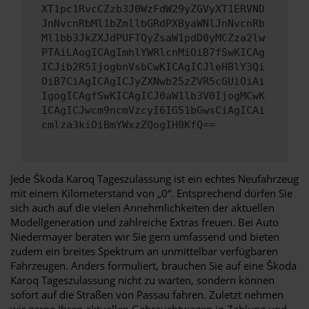
XT1pc1RvcCZzb3J0WzFdW29yZGVyXT1ERVND
JnNvcnRbMl1bZmllbGRdPXByaWNlJnNvcnRb
Ml1bb3JkZXJdPUFTQyZsaW1pdD0yMCZza2lw
PTAiLAogICAgImhlYWRlcnMiOiB7fSwKICAg
ICJib2R5IjogbnVsbCwKICAgICJleHBlY3Qi
OiB7CiAgICAgICJyZXNwb25zZVR5cGUiOiAi
IgogICAgfSwKICAgICJ0aW1lb3V0IjogMCwK
ICAgICJwcm9ncmVzcyI6IG51bGwsCiAgICAi
cmlza3kiOiBmYWxzZQogIH0KfQ==
Jede Škoda Karoq Tageszulassung ist ein echtes Neufahrzeug
mit einem Kilometerstand von „0“. Entsprechend dürfen Sie
sich auch auf die vielen Annehmlichkeiten der aktuellen
Modellgeneration und zahlreiche Extras freuen. Bei Auto
Niedermayer beraten wir Sie gern umfassend und bieten
zudem ein breites Spektrum an unmittelbar verfügbaren
Fahrzeugen. Anders formuliert, brauchen Sie auf eine Škoda
Karoq Tageszulassung nicht zu warten, sondern können
sofort auf die Straßen von Passau fahren. Zuletzt nehmen
wir gerne Ihren aktuellen Gebrauchtwagen in Zahlung und